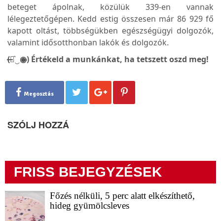
beteget ápolnak, közülük 339-en vannak
lélegeztetőgépen. Kedd estig összesen már 86 929 fő
kapott oltást, többségükben egészségügyi dolgozók,
valamint idősotthonban lakók és dolgozók.
(̶◉͛‿◉̶) Értékeld a munkánkat, ha tetszett oszd meg!
Megosztás
SZÓLJ HOZZÁ
FRISS BEJEGYZÉSEK
Főzés nélküli, 5 perc alatt elkészíthető,
hideg gyümölcsleves