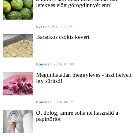
lefekvés előtt görögdinnyét enni
Egyéb
2026. 07. 09.
Barackos csokis kevert
Konyha
2026. 07. 08.
Megunhatatlan meggyleves - liszt helyett
így sűrítsd!
Konyha
2026. 06. 25.
Öt dolog, amire soha ne használd a
papírtörlőt