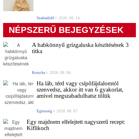
Szabadidő
2026. 06. 14.
NÉPSZERŰ BEJEGYZÉSEK
A habkönnyű grízgaluska készítésének 3
titka
Konyha
2026. 08. 06.
Ha láb, térd vagy csípőfájdalomtól
szenvedsz, akkor itt van 6 gyakorlat,
amivel megszabadulhatsz tőlük
Egészség
2026. 08. 07.
Egy majdnem elfelejtett nagyszerű recept:
Kiflikoch