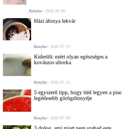
Konyha
2026. 08. 06.
Házi áfonya lekvár
Konyha
2026. 07. 17.
Kiderült: ezért olyan egészséges a
kovászos uborka
Konyha
2026. 07. 15.
5 egyszerű tipp, hogy tiéd legyen a piac
legédesebb görögdinnyéje
Konyha
2026. 07. 09.
3 dolog, ami miatt nem szabad este