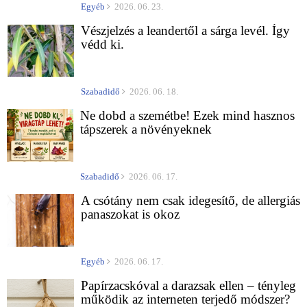
Egyéb
2026. 06. 23.
Vészjelzés a leandertől a sárga levél. Így
védd ki.
Szabadidő
2026. 06. 18.
Ne dobd a szemétbe! Ezek mind hasznos
tápszerek a növényeknek
Szabadidő
2026. 06. 17.
A csótány nem csak idegesítő, de allergiás
panaszokat is okoz
Egyéb
2026. 06. 17.
Papírzacskóval a darazsak ellen – tényleg
működik az interneten terjedő módszer?