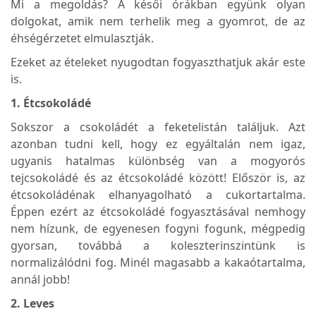
Mi a megoldás? A késői órákban együnk olyan
dolgokat, amik nem terhelik meg a gyomrot, de az
éhségérzetet elmulasztják.
Ezeket az ételeket nyugodtan fogyaszthatjuk akár este
is.
1. Étcsokoládé
Sokszor a csokoládét a feketelistán találjuk. Azt
azonban tudni kell, hogy ez egyáltalán nem igaz,
ugyanis hatalmas különbség van a mogyorós
tejcsokoládé és az étcsokoládé között! Először is, az
étcsokoládénak elhanyagolható a cukortartalma.
Éppen ezért az étcsokoládé fogyasztásával nemhogy
nem hízunk, de egyenesen fogyni fogunk, mégpedig
gyorsan, továbbá a koleszterinszintünk is
normalizálódni fog. Minél magasabb a kakaótartalma,
annál jobb!
2. Leves