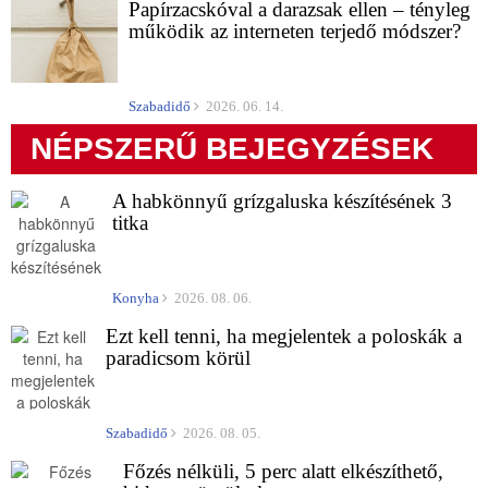
Papírzacskóval a darazsak ellen – tényleg
működik az interneten terjedő módszer?
Szabadidő
2026. 06. 14.
NÉPSZERŰ BEJEGYZÉSEK
A habkönnyű grízgaluska készítésének 3
titka
Konyha
2026. 08. 06.
Ezt kell tenni, ha megjelentek a poloskák a
paradicsom körül
Szabadidő
2026. 08. 05.
Főzés nélküli, 5 perc alatt elkészíthető,