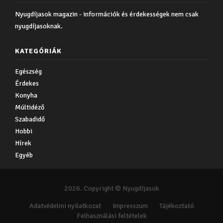
Nyugdíjasok magazin - információk és érdekességek nem csak
nyugdíjasoknak.
KATEGÓRIÁK
Egészség
Érdekes
Konyha
Múltidéző
Szabadidő
Hobbi
Hírek
Egyéb
2026. Copyright © Nyugdíjasok
Adatvédelmi nyilatkozat
Impresszum
Tájékoztató
Felhasználási feltételek