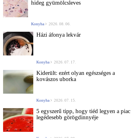
hideg gyümölcsleves
Konyha
2026. 08. 06.
Házi áfonya lekvár
Konyha
2026. 07. 17.
Kiderült: ezért olyan egészséges a
kovászos uborka
Konyha
2026. 07. 15.
5 egyszerű tipp, hogy tiéd legyen a piac
legédesebb görögdinnyéje