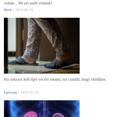
voltak... Mi ezt azért vitatjuk!
Hírek
2016. 06. 29.
Ha sokszor kell éjjel vécére menni, ezt csináld, hogy elmúljon
Egészség
2026. 05. 10.