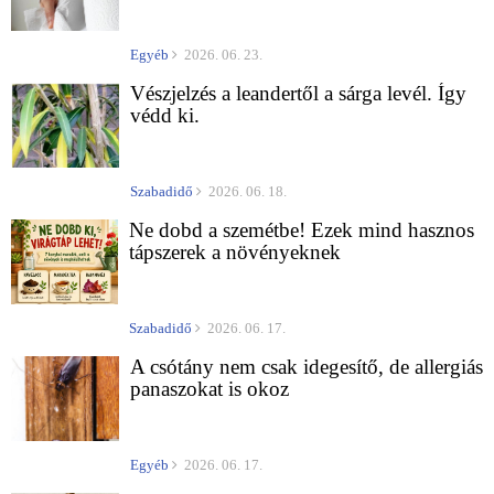
Egyéb
2026. 06. 23.
Vészjelzés a leandertől a sárga levél. Így
védd ki.
Szabadidő
2026. 06. 18.
Ne dobd a szemétbe! Ezek mind hasznos
tápszerek a növényeknek
Szabadidő
2026. 06. 17.
A csótány nem csak idegesítő, de allergiás
panaszokat is okoz
Egyéb
2026. 06. 17.