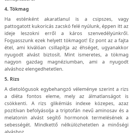
4. Tökmag
Ha esténként akaratlanul is a csipszes, vagy
pattogatott kukoricás zacskó felé nyúlunk, éppen itt az
ideje leszokni erről a káros szenvedélyünkről.
Fogyasszunk ezek helyett tökmagot! Ez pont az a fajta
étel, ami kiválóan csillapítja az éhséget, ugyanakkor
nyugodt alvást biztosít. Mint ismeretes, a tökmag
nagyon gazdag magnéziumban, ami a nyugodt
alváshoz elengedhetetlen.
5. Rizs
A dietológusok egybehangzó véleménye szerint a rizs
a diéta fontos eleme, mely az álmatlanságot is
csökkenti. A rizs glikémiás indexe közepes, azaz
pozitívan befolyásolja a triptofán nevű aminosav és a
melatonin alvást segítő hormonok termelésének a
sebességét. Mindkettő nélkülözhetetlen a minőségi
alváshoz.