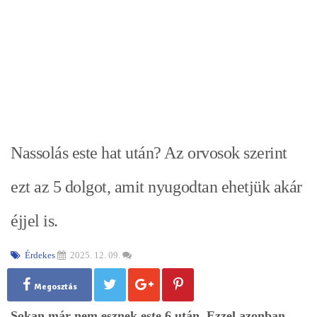
Nassolás este hat után? Az orvosok szerint
ezt az 5 dolgot, amit nyugodtan ehetjük akár
éjjel is.
Érdekes
2025. 12. 09.
Megosztás
Sokan már nem esznek este 6 után. Ezzel azonban