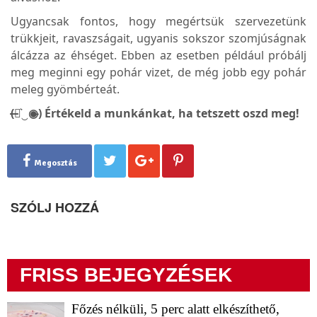
Ugyancsak fontos, hogy megértsük szervezetünk
trükkjeit, ravaszságait, ugyanis sokszor szomjúságnak
álcázza az éhséget. Ebben az esetben például próbálj
meg meginni egy pohár vizet, de még jobb egy pohár
meleg gyömbérteát.
(̶◉͛‿◉̶) Értékeld a munkánkat, ha tetszett oszd meg!
Megosztás
SZÓLJ HOZZÁ
FRISS BEJEGYZÉSEK
Főzés nélküli, 5 perc alatt elkészíthető,