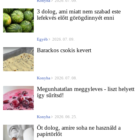
Konyha
2026. 07. 09.
3 dolog, ami miatt nem szabad este
lefekvés előtt görögdinnyét enni
Egyéb
2026. 07. 09.
Barackos csokis kevert
Konyha
2026. 07. 08.
Megunhatatlan meggyleves - liszt helyett
így sűrítsd!
Konyha
2026. 06. 25.
Öt dolog, amire soha ne használd a
papírtörlőt