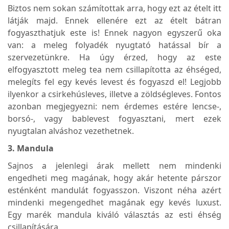
Biztos nem sokan számítottak arra, hogy ezt az ételt itt
látják majd. Ennek ellenére ezt az ételt bátran
fogyaszthatjuk este is! Ennek nagyon egyszerű oka
van: a meleg folyadék nyugtató hatással bír a
szervezetünkre. Ha úgy érzed, hogy az este
elfogyasztott meleg tea nem csillapította az éhséged,
melegíts fel egy kevés levest és fogyaszd el! Legjobb
ilyenkor a csirkehúsleves, illetve a zöldségleves. Fontos
azonban megjegyezni: nem érdemes estére lencse-,
borsó-, vagy bablevest fogyasztani, mert ezek
nyugtalan alváshoz vezethetnek.
3. Mandula
Sajnos a jelenlegi árak mellett nem mindenki
engedheti meg magának, hogy akár hetente párszor
esténként mandulát fogyasszon. Viszont néha azért
mindenki megengedhet magának egy kevés luxust.
Egy marék mandula kiváló választás az esti éhség
csillapítására.