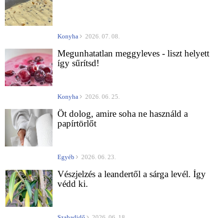
Konyha
2026. 07. 08.
Megunhatatlan meggyleves - liszt helyett
így sűrítsd!
Konyha
2026. 06. 25.
Öt dolog, amire soha ne használd a
papírtörlőt
Egyéb
2026. 06. 23.
Vészjelzés a leandertől a sárga levél. Így
védd ki.
Szabadidő
2026. 06. 18.