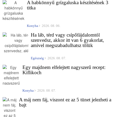
A habkönnyű grízgaluska készítésének 3
titka
Konyha
2026. 08. 06.
Ha láb, térd vagy csípőfájdalomtól
szenvedsz, akkor itt van 6 gyakorlat,
amivel megszabadulhatsz tőlük
Egészség
2026. 08. 07.
Egy majdnem elfelejtett nagyszerű recept:
Kiflikoch
Konyha
2026. 08. 07.
A máj nem fáj, viszont ez az 5 tünet jelezheti a
bajt