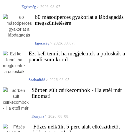
Egészség
2026. 08. 07.
60 másodperces gyakorlat a lábdagadás
megszüntetésére
Egészség
2026. 08. 07.
Ezt kell tenni, ha megjelentek a poloskák a
paradicsom körül
Szabadidő
2026. 08. 05.
Sörben sült csirkecombok - Ha ettél már
finomat!
Konyha
2026. 08. 08.
Főzés nélküli, 5 perc alatt elkészíthető,