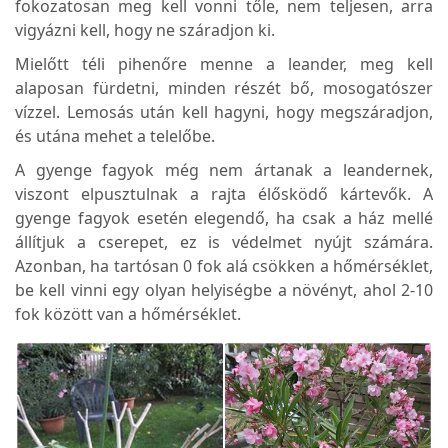
fokozatosan meg kell vonni tőle, nem teljesen, arra
vigyázni kell, hogy ne száradjon ki.
Mielőtt téli pihenőre menne a leander, meg kell
alaposan fürdetni, minden részét bő, mosogatószer
vízzel. Lemosás után kell hagyni, hogy megszáradjon,
és utána mehet a telelőbe.
A gyenge fagyok még nem ártanak a leandernek,
viszont elpusztulnak a rajta élősködő kártevők. A
gyenge fagyok esetén elegendő, ha csak a ház mellé
állítjuk a cserepet, ez is védelmet nyújt számára.
Azonban, ha tartósan 0 fok alá csökken a hőmérséklet,
be kell vinni egy olyan helyiségbe a növényt, ahol 2-10
fok között van a hőmérséklet.