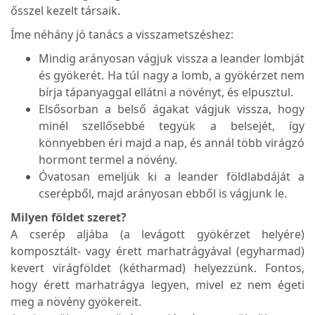
ősszel kezelt társaik.
Íme néhány jó tanács a visszametszéshez:
Mindig arányosan vágjuk vissza a leander lombját
és gyökerét. Ha túl nagy a lomb, a gyökérzet nem
bírja tápanyaggal ellátni a növényt, és elpusztul.
Elsősorban a belső ágakat vágjuk vissza, hogy
minél szellősebbé tegyük a belsejét, így
könnyebben éri majd a nap, és annál több virágzó
hormont termel a növény.
Óvatosan emeljük ki a leander földlabdáját a
cserépből, majd arányosan ebből is vágjunk le.
Milyen földet szeret?
A cserép aljába (a levágott gyökérzet helyére)
komposztált- vagy érett marhatrágyával (egyharmad)
kevert virágföldet (kétharmad) helyezzünk. Fontos,
hogy érett marhatrágya legyen, mivel ez nem égeti
meg a növény gyökereit.