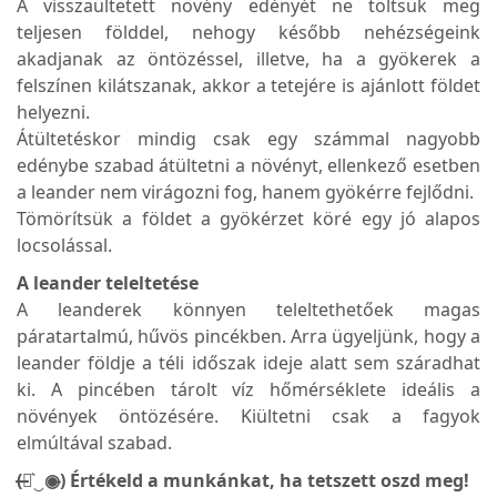
A visszaültetett növény edényét ne töltsük meg
teljesen földdel, nehogy később nehézségeink
akadjanak az öntözéssel, illetve, ha a gyökerek a
felszínen kilátszanak, akkor a tetejére is ajánlott földet
helyezni.
Átültetéskor mindig csak egy számmal nagyobb
edénybe szabad átültetni a növényt, ellenkező esetben
a leander nem virágozni fog, hanem gyökérre fejlődni.
Tömörítsük a földet a gyökérzet köré egy jó alapos
locsolással.
A leander teleltetése
A leanderek könnyen teleltethetőek magas
páratartalmú, hűvös pincékben. Arra ügyeljünk, hogy a
leander földje a téli időszak ideje alatt sem száradhat
ki. A pincében tárolt víz hőmérséklete ideális a
növények öntözésére. Kiültetni csak a fagyok
elmúltával szabad.
(̶◉͛‿◉̶) Értékeld a munkánkat, ha tetszett oszd meg!