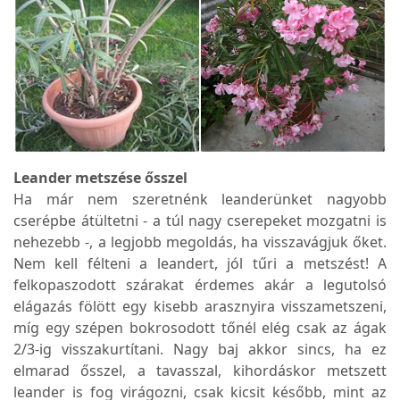
Leander metszése ősszel
Ha már nem szeretnénk leanderünket nagyobb
cserépbe átültetni - a túl nagy cserepeket mozgatni is
nehezebb -, a legjobb megoldás, ha visszavágjuk őket.
Nem kell félteni a leandert, jól tűri a metszést! A
felkopaszodott szárakat érdemes akár a legutolsó
elágazás fölött egy kisebb arasznyira visszametszeni,
míg egy szépen bokrosodott tőnél elég csak az ágak
2/3-ig visszakurtítani. Nagy baj akkor sincs, ha ez
elmarad ősszel, a tavasszal, kihordáskor metszett
leander is fog virágozni, csak kicsit később, mint az