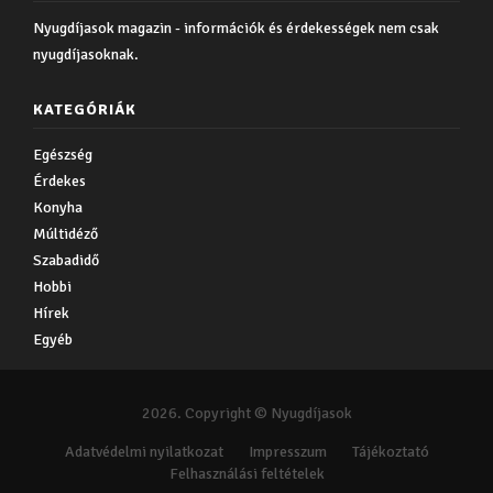
Nyugdíjasok magazin - információk és érdekességek nem csak
nyugdíjasoknak.
KATEGÓRIÁK
Egészség
Érdekes
Konyha
Múltidéző
Szabadidő
Hobbi
Hírek
Egyéb
2026. Copyright © Nyugdíjasok
Adatvédelmi nyilatkozat
Impresszum
Tájékoztató
Felhasználási feltételek