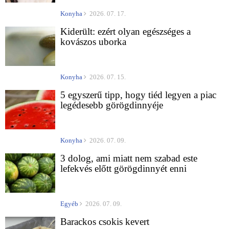
Konyha
2026. 07. 17.
Kiderült: ezért olyan egészséges a
kovászos uborka
Konyha
2026. 07. 15.
5 egyszerű tipp, hogy tiéd legyen a piac
legédesebb görögdinnyéje
Konyha
2026. 07. 09.
3 dolog, ami miatt nem szabad este
lefekvés előtt görögdinnyét enni
Egyéb
2026. 07. 09.
Barackos csokis kevert