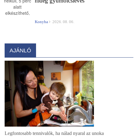
hideg gyümölcsleves
Konyha
2026. 08. 06.
AJÁNLÓ
Legfontosabb tennivalók, ha nálad nyaral az unoka