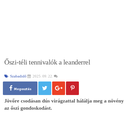
Őszi-téli tennivalók a leanderrel
Szabadidő
2025. 09. 22.
Megosztás
Jövőre csodásan dús virágzattal hálálja meg a növény
az őszi gondoskodást.