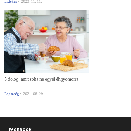
Érdekes
2023. 11. 11.
5 dolog, amit soha ne egyél éhgyomorra
Egészség
2021. 08. 29.
FACEBOOK