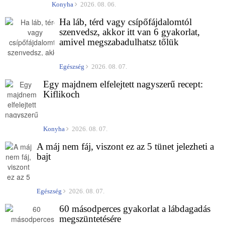
Konyha
2026. 08. 06.
Ha láb, térd vagy csípőfájdalomtól
szenvedsz, akkor itt van 6 gyakorlat,
amivel megszabadulhatsz tőlük
Egészség
2026. 08. 07.
Egy majdnem elfelejtett nagyszerű recept:
Kiflikoch
Konyha
2026. 08. 07.
A máj nem fáj, viszont ez az 5 tünet jelezheti a
bajt
Egészség
2026. 08. 07.
60 másodperces gyakorlat a lábdagadás
megszüntetésére