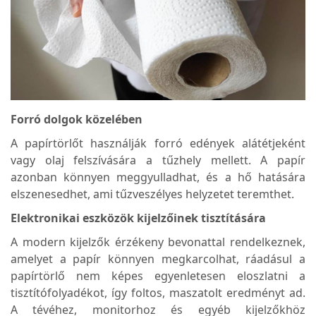
Forró dolgok közelében
A papírtörlőt használják forró edények alátétjeként
vagy olaj felszívására a tűzhely mellett. A papír
azonban könnyen meggyulladhat, és a hő hatására
elszenesedhet, ami tűzveszélyes helyzetet teremthet.
Elektronikai eszközök kijelzőinek tisztítására
A modern kijelzők érzékeny bevonattal rendelkeznek,
amelyet a papír könnyen megkarcolhat, ráadásul a
papírtörlő nem képes egyenletesen eloszlatni a
tisztítófolyadékot, így foltos, maszatolt eredményt ad.
A tévéhez, monitorhoz és egyéb kijelzőkhöz