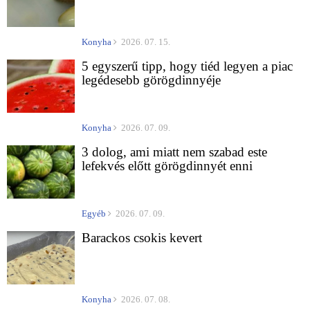
Konyha
2026. 07. 15.
5 egyszerű tipp, hogy tiéd legyen a piac
legédesebb görögdinnyéje
Konyha
2026. 07. 09.
3 dolog, ami miatt nem szabad este
lefekvés előtt görögdinnyét enni
Egyéb
2026. 07. 09.
Barackos csokis kevert
Konyha
2026. 07. 08.