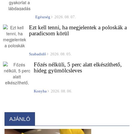
Egészség
2026. 08. 07.
Ezt kell tenni, ha megjelentek a poloskák a
paradicsom körül
Szabadidő
2026. 08. 05.
Főzés nélküli, 5 perc alatt elkészíthető,
hideg gyümölcsleves
Konyha
2026. 08. 06.
AJÁNLÓ