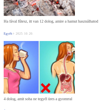
Ha fával fűtesz, itt van 12 dolog, amire a hamut használhatod
Egyéb
2025. 10. 20.
4 dolog, amit soha ne tegyél üres a gyomrral