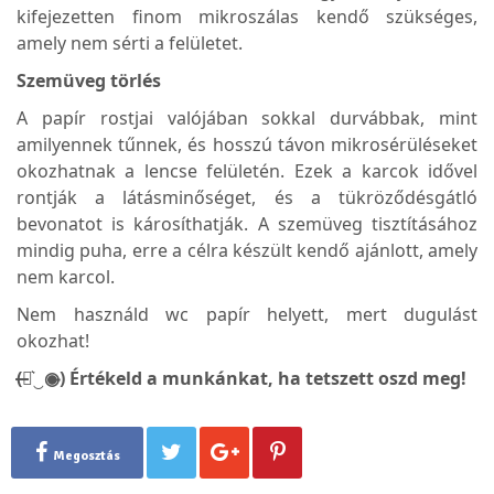
kifejezetten finom mikroszálas kendő szükséges,
amely nem sérti a felületet.
Szemüveg törlés
A papír rostjai valójában sokkal durvábbak, mint
amilyennek tűnnek, és hosszú távon mikrosérüléseket
okozhatnak a lencse felületén. Ezek a karcok idővel
rontják a látásminőséget, és a tükröződésgátló
bevonatot is károsíthatják. A szemüveg tisztításához
mindig puha, erre a célra készült kendő ajánlott, amely
nem karcol.
Nem használd wc papír helyett, mert dugulást
okozhat!
(̶◉͛‿◉̶) Értékeld a munkánkat, ha tetszett oszd meg!
Megosztás