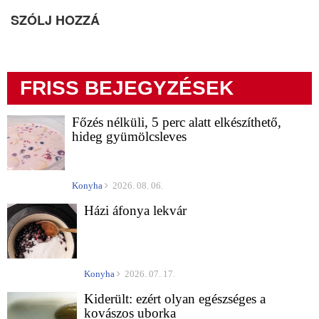
SZÓLJ HOZZÁ
FRISS BEJEGYZÉSEK
Főzés nélküli, 5 perc alatt elkészíthető,
hideg gyümölcsleves
Konyha
2026. 08. 06.
Házi áfonya lekvár
Konyha
2026. 07. 17.
Kiderült: ezért olyan egészséges a
kovászos uborka