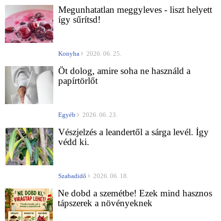
Megunhatatlan meggyleves - liszt helyett
így sűrítsd!
Konyha
2026. 06. 25.
Öt dolog, amire soha ne használd a
papírtörlőt
Egyéb
2026. 06. 23.
Vészjelzés a leandertől a sárga levél. Így
védd ki.
Szabadidő
2026. 06. 18.
Ne dobd a szemétbe! Ezek mind hasznos
tápszerek a növényeknek