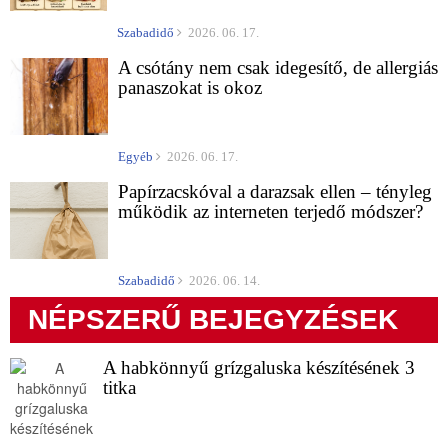
Szabadidő
2026. 06. 17.
A csótány nem csak idegesítő, de allergiás
panaszokat is okoz
Egyéb
2026. 06. 17.
Papírzacskóval a darazsak ellen – tényleg
működik az interneten terjedő módszer?
Szabadidő
2026. 06. 14.
NÉPSZERŰ BEJEGYZÉSEK
A habkönnyű grízgaluska készítésének 3
titka