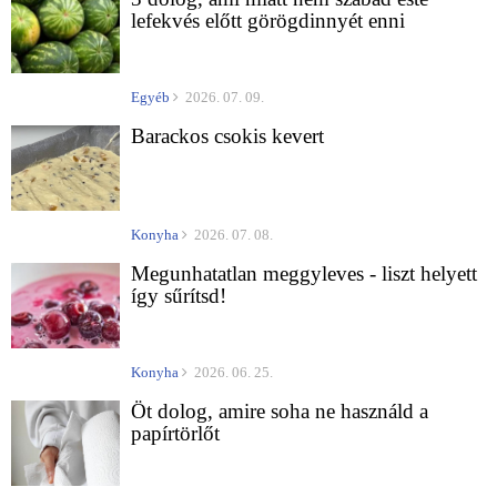
lefekvés előtt görögdinnyét enni
Egyéb
2026. 07. 09.
Barackos csokis kevert
Konyha
2026. 07. 08.
Megunhatatlan meggyleves - liszt helyett
így sűrítsd!
Konyha
2026. 06. 25.
Öt dolog, amire soha ne használd a
papírtörlőt