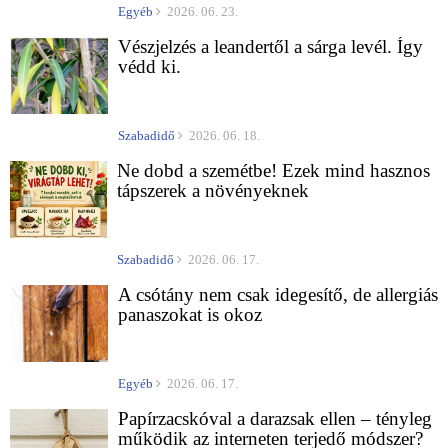
Egyéb
2026. 06. 23.
Vészjelzés a leandertől a sárga levél. Így
védd ki.
Szabadidő
2026. 06. 18.
Ne dobd a szemétbe! Ezek mind hasznos
tápszerek a növényeknek
Szabadidő
2026. 06. 17.
A csótány nem csak idegesítő, de allergiás
panaszokat is okoz
Egyéb
2026. 06. 17.
Papírzacskóval a darazsak ellen – tényleg
működik az interneten terjedő módszer?