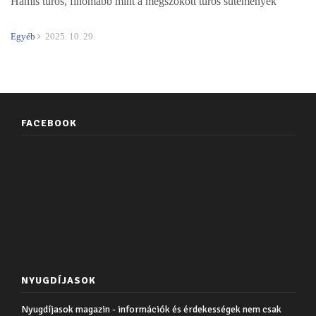
Hamis túrós, finomabb mint a megszokott túrós sütemények
Egyéb
2025. 10. 29.
FACEBOOK
NYUGDÍJASOK
Nyugdíjasok magazin - információk és érdekességek nem csak