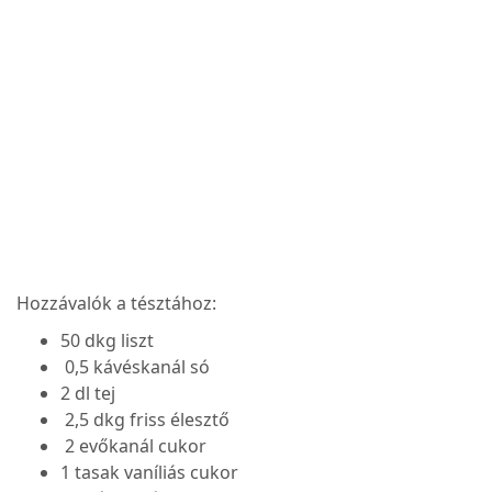
Hozzávalók a tésztához:
50 dkg liszt
0,5 kávéskanál só
2 dl tej
2,5 dkg friss élesztő
2 evőkanál cukor
1 tasak vaníliás cukor