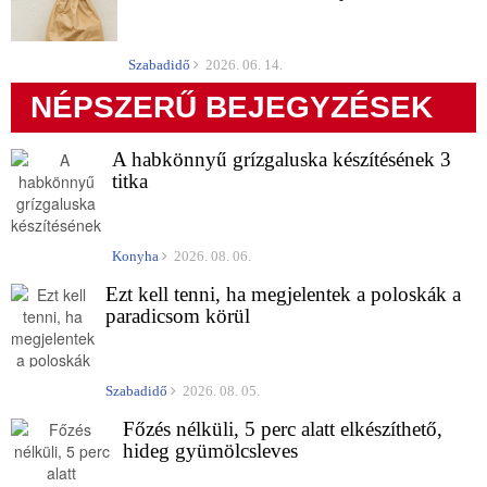
Szabadidő
2026. 06. 14.
NÉPSZERŰ BEJEGYZÉSEK
A habkönnyű grízgaluska készítésének 3
titka
Konyha
2026. 08. 06.
Ezt kell tenni, ha megjelentek a poloskák a
paradicsom körül
Szabadidő
2026. 08. 05.
Főzés nélküli, 5 perc alatt elkészíthető,
hideg gyümölcsleves