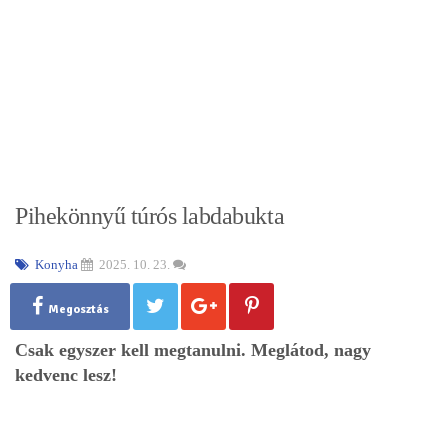
Pihekönnyű túrós labdabukta
Konyha
2025. 10. 23.
Megosztás
Csak egyszer kell megtanulni. Meglátod, nagy
kedvenc lesz!