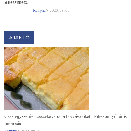
Konyha
2026. 08. 06.
AJÁNLÓ
Csak egyszerűen összekavarod a hozzávalókat - Pihekönnyű túrós
finomság
Konyha
2024. 06. 21.