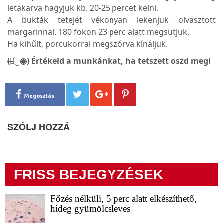
letakarva hagyjuk kb. 20-25 percet kelni.
A bukták tetejét vékonyan lekenjük olvasztott
margarinnal. 180 fokon 23 perc alatt megsütjük.
Ha kihűlt, porcukorral megszórva kínáljuk.
(̶◉͛‿◉̶) Értékeld a munkánkat, ha tetszett oszd meg!
Megosztás
SZÓLJ HOZZÁ
FRISS BEJEGYZÉSEK
Főzés nélküli, 5 perc alatt elkészíthető,
hideg gyümölcsleves