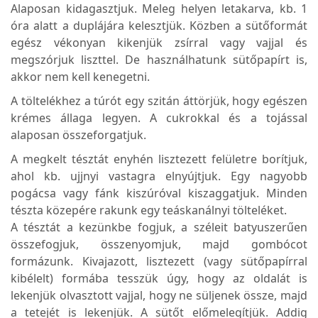
Alaposan kidagasztjuk. Meleg helyen letakarva, kb. 1
óra alatt a duplájára kelesztjük. Közben a sütőformát
egész vékonyan kikenjük zsírral vagy vajjal és
megszórjuk liszttel. De használhatunk sütőpapírt is,
akkor nem kell kenegetni.
A töltelékhez a túrót egy szitán áttörjük, hogy egészen
krémes állaga legyen. A cukrokkal és a tojással
alaposan összeforgatjuk.
A megkelt tésztát enyhén lisztezett felületre borítjuk,
ahol kb. ujjnyi vastagra elnyújtjuk. Egy nagyobb
pogácsa vagy fánk kiszúróval kiszaggatjuk. Minden
tészta közepére rakunk egy teáskanálnyi tölteléket.
A tésztát a kezünkbe fogjuk, a széleit batyuszerűen
összefogjuk, összenyomjuk, majd gombócot
formázunk. Kivajazott, lisztezett (vagy sütőpapírral
kibélelt) formába tesszük úgy, hogy az oldalát is
lekenjük olvasztott vajjal, hogy ne süljenek össze, majd
a tetejét is lekenjük. A sütőt előmelegítjük. Addig