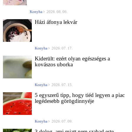
Konyha
2026. 08. 06.
Házi áfonya lekvár
Konyha
2026. 07. 17.
Kiderült: ezért olyan egészséges a
kovászos uborka
Konyha
2026. 07. 15.
5 egyszerű tipp, hogy tiéd legyen a piac
legédesebb görögdinnyéje
Konyha
2026. 07. 09.
3 dolog, ami miatt nem szabad este