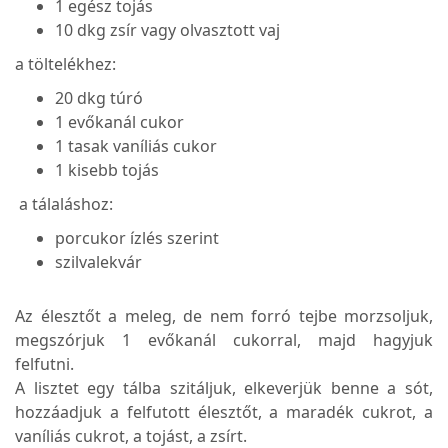
1 egész tojás
10 dkg zsír vagy olvasztott vaj
a töltelékhez:
20 dkg túró
1 evőkanál cukor
1 tasak vaníliás cukor
1 kisebb tojás
a tálaláshoz:
porcukor ízlés szerint
szilvalekvár
Az élesztőt a meleg, de nem forró tejbe morzsoljuk,
megszórjuk 1 evőkanál cukorral, majd hagyjuk
felfutni.
A lisztet egy tálba szitáljuk, elkeverjük benne a sót,
hozzáadjuk a felfutott élesztőt, a maradék cukrot, a
vaníliás cukrot, a tojást, a zsírt.