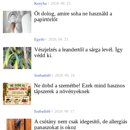
Konyha
2026. 06. 25.
Öt dolog, amire soha ne használd a
papírtörlőt
Egyéb
2026. 06. 23.
Vészjelzés a leandertől a sárga levél. Így
védd ki.
Szabadidő
2026. 06. 18.
Ne dobd a szemétbe! Ezek mind hasznos
tápszerek a növényeknek
Szabadidő
2026. 06. 17.
A csótány nem csak idegesítő, de allergiás
panaszokat is okoz