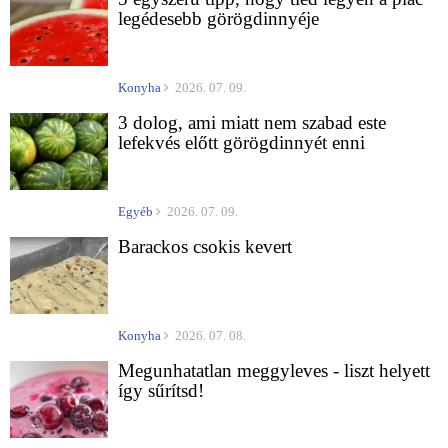
legédesebb görögdinnyéje
Konyha
2026. 07. 09.
3 dolog, ami miatt nem szabad este
lefekvés előtt görögdinnyét enni
Egyéb
2026. 07. 09.
Barackos csokis kevert
Konyha
2026. 07. 08.
Megunhatatlan meggyleves - liszt helyett
így sűrítsd!