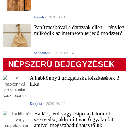
Egyéb
2026. 06. 17.
Papírzacskóval a darazsak ellen – tényleg
működik az interneten terjedő módszer?
Szabadidő
2026. 06. 14.
NÉPSZERŰ BEJEGYZÉSEK
A habkönnyű grízgaluska készítésének 3
titka
Konyha
2026. 08. 06.
Ha láb, térd vagy csípőfájdalomtól
szenvedsz, akkor itt van 6 gyakorlat,
amivel megszabadulhatsz tőlük