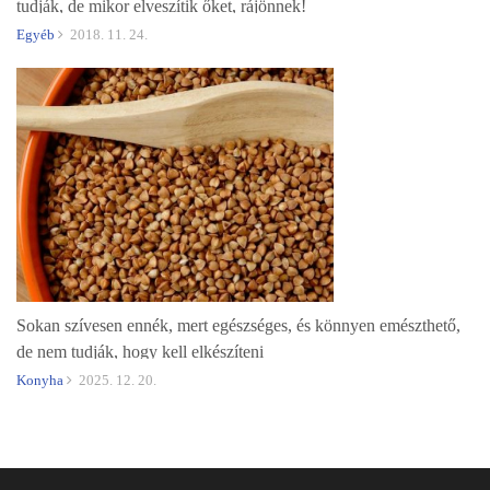
tudják, de mikor elveszítik őket, rájönnek!
Egyéb
2018. 11. 24.
Sokan szívesen ennék, mert egészséges, és könnyen emészthető,
de nem tudják, hogy kell elkészíteni
Konyha
2025. 12. 20.