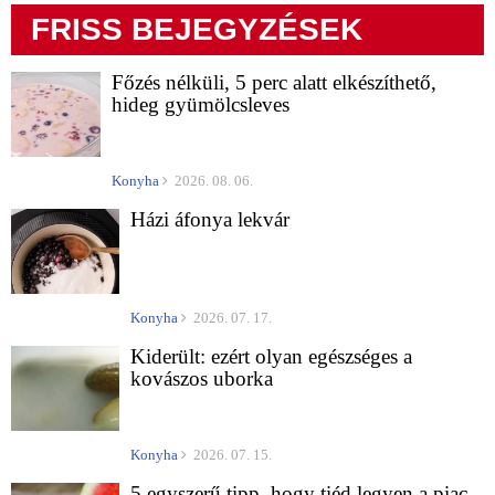
FRISS BEJEGYZÉSEK
Főzés nélküli, 5 perc alatt elkészíthető,
hideg gyümölcsleves
Konyha
2026. 08. 06.
Házi áfonya lekvár
Konyha
2026. 07. 17.
Kiderült: ezért olyan egészséges a
kovászos uborka
Konyha
2026. 07. 15.
5 egyszerű tipp, hogy tiéd legyen a piac