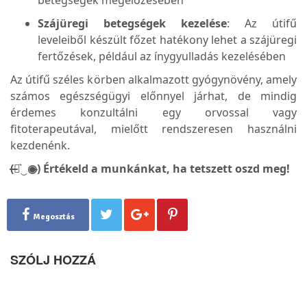
Szájüregi betegségek kezelése
: Az útifű
leveleiből készült főzet hatékony lehet a szájüregi
fertőzések, például az ínygyulladás kezelésében​
Az útifű széles körben alkalmazott gyógynövény, amely
számos egészségügyi előnnyel járhat, de mindig
érdemes konzultálni egy orvossal vagy
fitoterapeutával, mielőtt rendszeresen használni
kezdenénk.
(̶◉͛‿◉̶) Értékeld a munkánkat, ha tetszett oszd meg!
Megosztás
SZÓLJ HOZZÁ