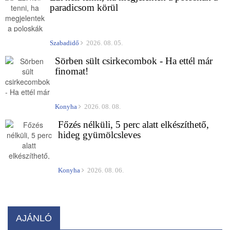
paradicsom körül
Szabadidő
2026. 08. 05.
Sörben sült csirkecombok - Ha ettél már
finomat!
Konyha
2026. 08. 08.
Főzés nélküli, 5 perc alatt elkészíthető,
hideg gyümölcsleves
Konyha
2026. 08. 06.
AJÁNLÓ