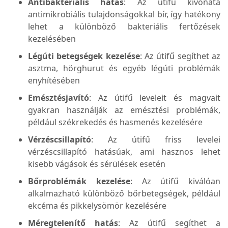
Antibakteriális hatás
: Az útifű kivonata
antimikrobiális tulajdonságokkal bír, így hatékony
lehet a különböző bakteriális fertőzések
kezelésében​
Légúti betegségek kezelése
: Az útifű segíthet az
asztma, hörghurut és egyéb légúti problémák
enyhítésében​
Emésztésjavító
: Az útifű leveleit és magvait
gyakran használják az emésztési problémák,
például székrekedés és hasmenés kezelésére​
Vérzéscsillapító
: Az útifű friss levelei
vérzéscsillapító hatásúak, ami hasznos lehet
kisebb vágások és sérülések esetén​
Bőrproblémák kezelése
: Az útifű kiválóan
alkalmazható különböző bőrbetegségek, például
ekcéma és pikkelysömör kezelésére
Méregtelenítő hatás
: Az útifű segíthet a