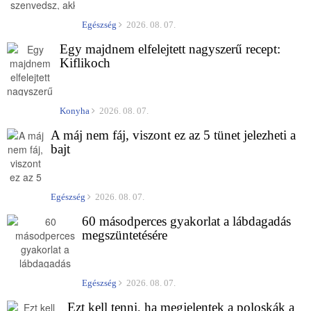
Egészség
2026. 08. 07.
Egy majdnem elfelejtett nagyszerű recept:
Kiflikoch
Konyha
2026. 08. 07.
A máj nem fáj, viszont ez az 5 tünet jelezheti a
bajt
Egészség
2026. 08. 07.
60 másodperces gyakorlat a lábdagadás
megszüntetésére
Egészség
2026. 08. 07.
Ezt kell tenni, ha megjelentek a poloskák a