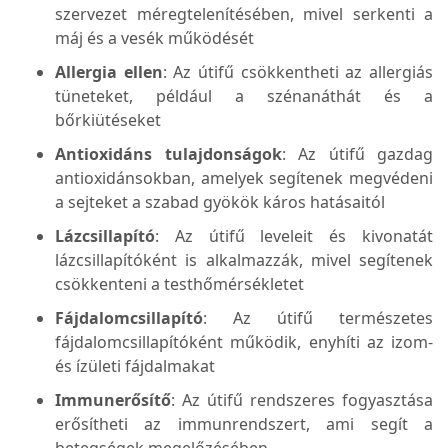
szervezet méregtelenítésében, mivel serkenti a
máj és a vesék működését​
Allergia ellen
: Az útifű csökkentheti az allergiás
tüneteket, például a szénanáthát és a
bőrkiütéseket​
Antioxidáns tulajdonságok
: Az útifű gazdag
antioxidánsokban, amelyek segítenek megvédeni
a sejteket a szabad gyökök káros hatásaitól​
Lázcsillapító
: Az útifű leveleit és kivonatát
lázcsillapítóként is alkalmazzák, mivel segítenek
csökkenteni a testhőmérsékletet​
Fájdalomcsillapító
: Az útifű természetes
fájdalomcsillapítóként működik, enyhíti az izom-
és ízületi fájdalmakat​
Immunerősítő
: Az útifű rendszeres fogyasztása
erősítheti az immunrendszert, ami segít a
betegségek megelőzésében​