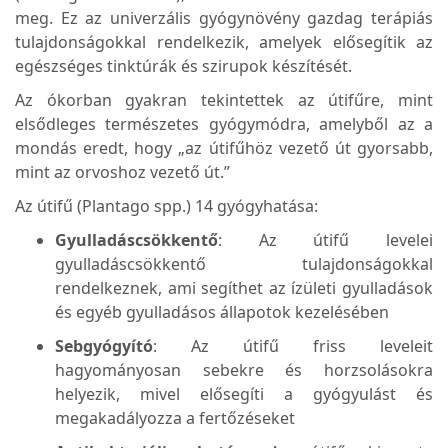
meg. Ez az univerzális gyógynövény gazdag terápiás
tulajdonságokkal rendelkezik, amelyek elősegítik az
egészséges tinktúrák és szirupok készítését.
Az ókorban gyakran tekintettek az útifűre, mint
elsődleges természetes gyógymódra, amelyből az a
mondás eredt, hogy „az útifűhöz vezető út gyorsabb,
mint az orvoshoz vezető út.”
Az útifű (Plantago spp.) 14 gyógyhatása:
Gyulladáscsökkentő
: Az útifű levelei
gyulladáscsökkentő tulajdonságokkal
rendelkeznek, ami segíthet az ízületi gyulladások
és egyéb gyulladásos állapotok kezelésében​
Sebgyógyító
: Az útifű friss leveleit
hagyományosan sebekre és horzsolásokra
helyezik, mivel elősegíti a gyógyulást és
megakadályozza a fertőzéseket​