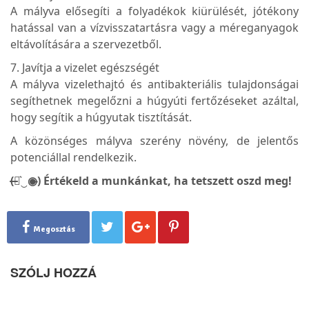
A mályva elősegíti a folyadékok kiürülését, jótékony
hatással van a vízvisszatartásra vagy a méreganyagok
eltávolítására a szervezetből.
7. Javítja a vizelet egészségét
A mályva vizelethajtó és antibakteriális tulajdonságai
segíthetnek megelőzni a húgyúti fertőzéseket azáltal,
hogy segítik a húgyutak tisztítását.
A közönséges mályva szerény növény, de jelentős
potenciállal rendelkezik.
(̶◉͛‿◉̶) Értékeld a munkánkat, ha tetszett oszd meg!
Megosztás
SZÓLJ HOZZÁ