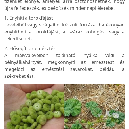
tizenkét előnye, amelyek arra ösztönözhetnek, hogy
újra felfedezzék, és beépítsék mindennapi életébe.
1. Enyhíti a torokfájást
Leveleiből vagy virágaiból készült forrázat hatékonyan
enyhítheti a torokfájást, a száraz köhögést vagy a
rekedtséget.
2. Elősegíti az emésztést
A mályvalevélben található nyálka védi a
bélnyálkahártyát, megkönnyíti az emésztést és
megelőzi az emésztési zavarokat, például a
székrekedést.