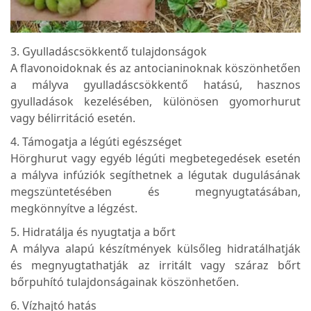
3. Gyulladáscsökkentő tulajdonságok
A flavonoidoknak és az antocianinoknak köszönhetően
a mályva gyulladáscsökkentő hatású, hasznos
gyulladások kezelésében, különösen gyomorhurut
vagy bélirritáció esetén.
4. Támogatja a légúti egészséget
Hörghurut vagy egyéb légúti megbetegedések esetén
a mályva infúziók segíthetnek a légutak dugulásának
megszüntetésében és megnyugtatásában,
megkönnyítve a légzést.
5. Hidratálja és nyugtatja a bőrt
A mályva alapú készítmények külsőleg hidratálhatják
és megnyugtathatják az irritált vagy száraz bőrt
bőrpuhító tulajdonságainak köszönhetően.
6. Vízhajtó hatás