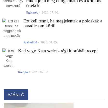
mik a jó, a még elfogadható és a kritikus
értékek
Egészség
2026. 07. 30.
Ezt kell tenni, ha megjelentek a poloskák a
paradicsom körül
Szabadidő
2026. 08. 05.
Kati vagy Kata szelet - régi kipróbált recept
Konyha
2026. 07. 30.
AJÁNLÓ