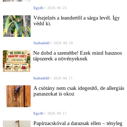
Egyéb
2026. 06. 23.
Vészjelzés a leandertől a sárga levél. Így
védd ki.
Szabadidő
2026. 06. 18.
Ne dobd a szemétbe! Ezek mind hasznos
tápszerek a növényeknek
Szabadidő
2026. 06. 17.
A csótány nem csak idegesítő, de allergiás
panaszokat is okoz
Egyéb
2026. 06. 17.
Papírzacskóval a darazsak ellen – tényleg