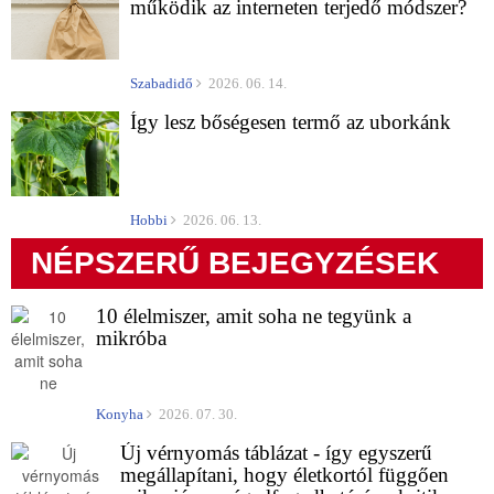
működik az interneten terjedő módszer?
Szabadidő
2026. 06. 14.
Így lesz bőségesen termő az uborkánk
Hobbi
2026. 06. 13.
NÉPSZERŰ BEJEGYZÉSEK
10 élelmiszer, amit soha ne tegyünk a
mikróba
Konyha
2026. 07. 30.
Új vérnyomás táblázat - így egyszerű
megállapítani, hogy életkortól függően