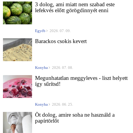
3 dolog, ami miatt nem szabad este
lefekvés előtt görögdinnyét enni
Egyéb
2026. 07. 09.
Barackos csokis kevert
Konyha
2026. 07. 08.
Megunhatatlan meggyleves - liszt helyett
így sűrítsd!
Konyha
2026. 06. 25.
Öt dolog, amire soha ne használd a
papírtörlőt