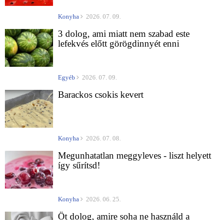
Konyha
2026. 07. 09.
3 dolog, ami miatt nem szabad este
lefekvés előtt görögdinnyét enni
Egyéb
2026. 07. 09.
Barackos csokis kevert
Konyha
2026. 07. 08.
Megunhatatlan meggyleves - liszt helyett
így sűrítsd!
Konyha
2026. 06. 25.
Öt dolog, amire soha ne használd a