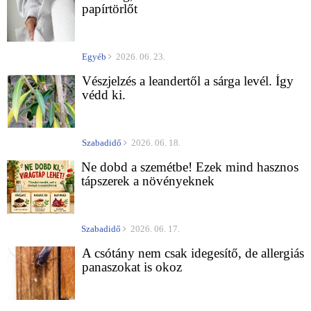
papírtörlőt
Egyéb
2026. 06. 23.
Vészjelzés a leandertől a sárga levél. Így
védd ki.
Szabadidő
2026. 06. 18.
Ne dobd a szemétbe! Ezek mind hasznos
tápszerek a növényeknek
Szabadidő
2026. 06. 17.
A csótány nem csak idegesítő, de allergiás
panaszokat is okoz