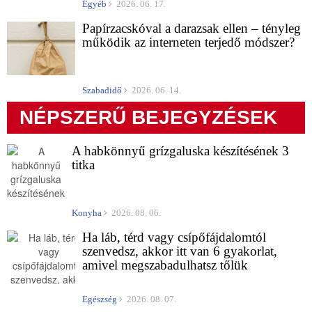
Egyéb
2026. 06. 17.
Papírzacskóval a darazsak ellen – tényleg
működik az interneten terjedő módszer?
Szabadidő
2026. 06. 14.
NÉPSZERŰ BEJEGYZÉSEK
A habkönnyű grízgaluska készítésének 3
titka
Konyha
2026. 08. 06.
Ha láb, térd vagy csípőfájdalomtól
szenvedsz, akkor itt van 6 gyakorlat,
amivel megszabadulhatsz tőlük
Egészség
2026. 08. 07.