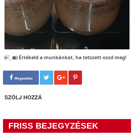
(̶◉͛‿◉̶) Értékeld a munkánkat, ha tetszett oszd meg!
Megosztás
SZÓLJ HOZZÁ
FRISS BEJEGYZÉSEK