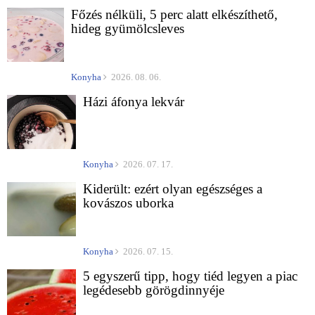
Főzés nélküli, 5 perc alatt elkészíthető,
hideg gyümölcsleves
Konyha
2026. 08. 06.
Házi áfonya lekvár
Konyha
2026. 07. 17.
Kiderült: ezért olyan egészséges a
kovászos uborka
Konyha
2026. 07. 15.
5 egyszerű tipp, hogy tiéd legyen a piac
legédesebb görögdinnyéje