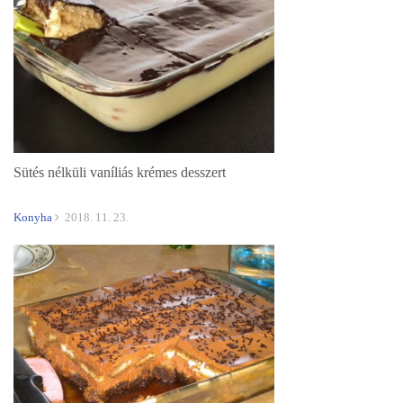
Sütés nélküli vaníliás krémes desszert
Konyha
2018. 11. 23.