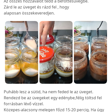
Az összes hozzávalót tedd a befőttesüvegbe.
Zárd le az üveget és rázd fel , hogy
alaposan összekeveredjen.
Puhább lesz a sütid, ha nem feded le az üveget.
Rendezd be az üvegeket egy edénybe,félig töltsd fel
forrásban lévő vízzel.
Közepes-alacsony melegen főzd 15-20 percig. Ha úgy