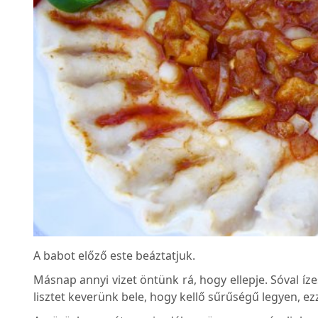
A babot előző este beáztatjuk.
Másnap annyi vizet öntünk rá, hogy ellepje. Sóval íz
lisztet keverünk bele, hogy kellő sűrűségű legyen, ez