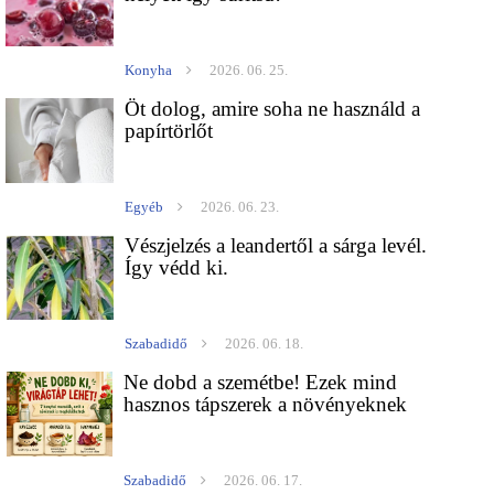
Konyha
2026. 06. 25.
Öt dolog, amire soha ne használd a
papírtörlőt
Egyéb
2026. 06. 23.
Vészjelzés a leandertől a sárga levél.
Így védd ki.
Szabadidő
2026. 06. 18.
Ne dobd a szemétbe! Ezek mind
hasznos tápszerek a növényeknek
Szabadidő
2026. 06. 17.