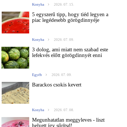
Konyha
2026. 07. 15.
5 egyszerű tipp, hogy tiéd legyen a
piac legédesebb görögdinnyéje
Konyha
2026. 07. 09.
3 dolog, ami miatt nem szabad este
lefekvés előtt görögdinnyét enni
Egyéb
2026. 07. 09.
Barackos csokis kevert
Konyha
2026. 07. 08.
Megunhatatlan meggyleves - liszt
helyett így sűrítsd!