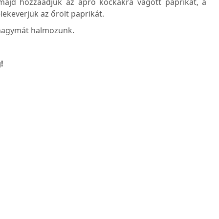
majd hozzáadjuk az apró kockákra vágott paprikát, a
lekeverjük az őrölt paprikát.
s hagymát halmozunk.
!