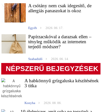
A csótány nem csak idegesítő, de
allergiás panaszokat is okoz
Egyéb
2026. 06. 17.
Papírzacskóval a darazsak ellen –
tényleg működik az interneten
terjedő módszer?
Szabadidő
2026. 06. 14.
NÉPSZERŰ BEJEGYZÉSEK
A habkönnyű grízgaluska készítésének
3 titka
Konyha
2026. 08. 06.
10 élelmiszer, amit soha ne tegyünk a