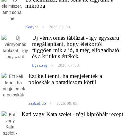
mikróba
Konyha
2026. 07. 30.
Új vérnyomás táblázat - így egyszerű
megállapítani, hogy életkortól
függően mik a jó, a még elfogadható
és a kritikus értékek
Egészség
2026. 07. 30.
Ezt kell tenni, ha megjelentek a
poloskák a paradicsom körül
Szabadidő
2026. 08. 05.
Kati vagy Kata szelet - régi kipróbált recept