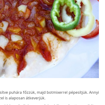
esítve puhára főzzük, majd botmixerrel pépesítjük. Annyi
zel is alaposan átkeverjük.