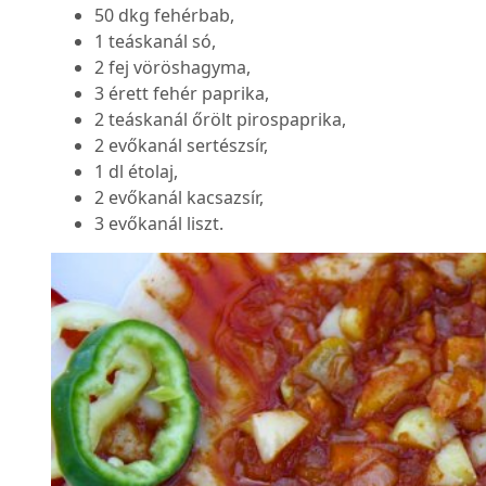
50 dkg fehérbab,
1 teáskanál só,
2 fej vöröshagyma,
3 érett fehér paprika,
2 teáskanál őrölt pirospaprika,
2 evőkanál sertészsír,
1 dl étolaj,
2 evőkanál kacsazsír,
3 evőkanál liszt.