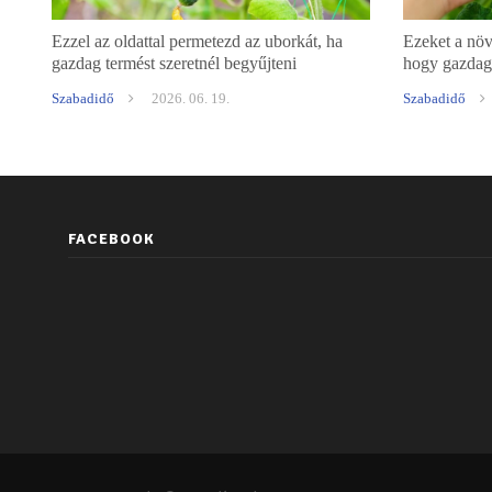
Ezzel az oldattal permetezd az uborkát, ha
Ezeket a növ
gazdag termést szeretnél begyűjteni
hogy gazdag
Szabadidő
2026. 06. 19.
Szabadidő
FACEBOOK