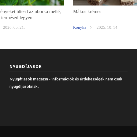
ényeket ültesd az uborka mellé,
Mákos krémes
 termésed legyen
2026. 05. 21.
Konyha
2025. 10. 14.
NYUGDÍJASOK
Nyugdíjasok magazin - információk és érdekességek nem csak
nyugdíjasoknak.