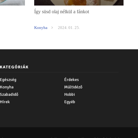
Így süsd olaj nélkül a fánkot
Konyha
2024. 01. 25.
KATEGÓRIÁK
Egészség
Érdekes
Konyha
Múltidéző
Szabadidő
Hobbi
Hírek
Egyéb