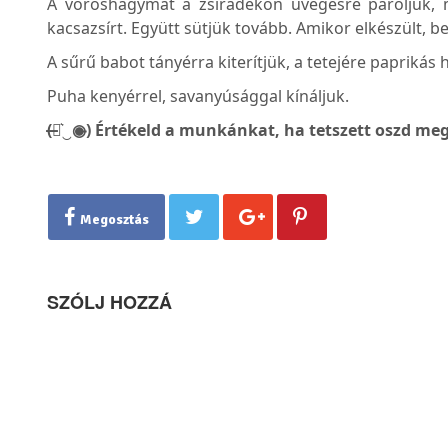
A vöröshagymát a zsiradékon üvegesre pároljuk, 
kacsazsírt. Együtt sütjük tovább. Amikor elkészült, be
A sűrű babot tányérra kiterítjük, a tetejére papriká
Puha kenyérrel, savanyúsággal kínáljuk.
(̶◉͛‿◉̶) Értékeld a munkánkat, ha tetszett oszd meg
Megosztás
SZÓLJ HOZZÁ