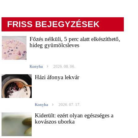
FRISS BEJEGYZÉSEK
Főzés nélküli, 5 perc alatt elkészíthető,
hideg gyümölcsleves
Konyha
2026. 08. 06.
Házi áfonya lekvár
Konyha
2026. 07. 17.
Kiderült: ezért olyan egészséges a
kovászos uborka