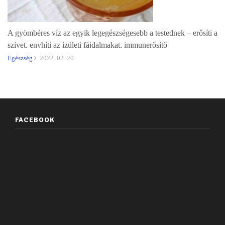
A gyömbéres víz az egyik legegészségesebb a testednek – erősíti a
szívet, enyhíti az ízületi fájdalmakat, immunerősítő
Egészség
2022. 02. 20.
FACEBOOK