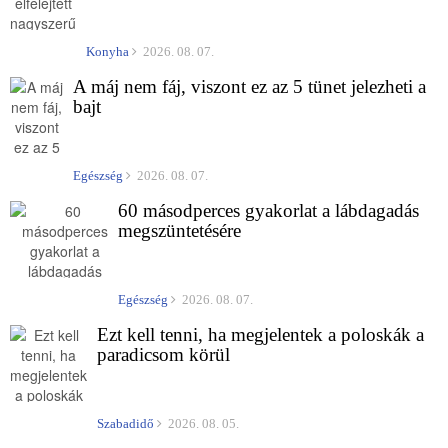
Konyha
2026. 08. 07.
A máj nem fáj, viszont ez az 5 tünet jelezheti a
bajt
Egészség
2026. 08. 07.
60 másodperces gyakorlat a lábdagadás
megszüntetésére
Egészség
2026. 08. 07.
Ezt kell tenni, ha megjelentek a poloskák a
paradicsom körül
Szabadidő
2026. 08. 05.