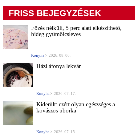
FRISS BEJEGYZÉSEK
Főzés nélküli, 5 perc alatt elkészíthető,
hideg gyümölcsleves
Konyha
2026. 08. 06.
Házi áfonya lekvár
Konyha
2026. 07. 17.
Kiderült: ezért olyan egészséges a
kovászos uborka
Konyha
2026. 07. 15.