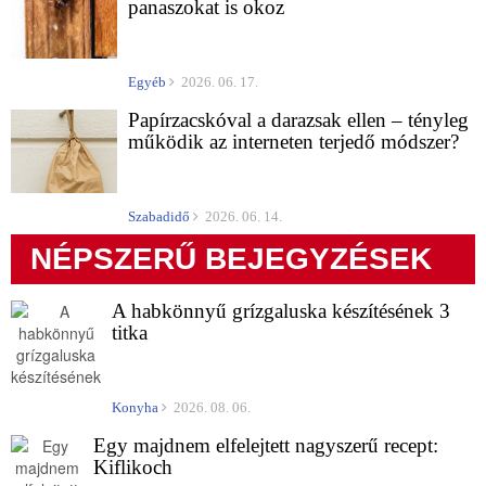
panaszokat is okoz
Egyéb
2026. 06. 17.
Papírzacskóval a darazsak ellen – tényleg
működik az interneten terjedő módszer?
Szabadidő
2026. 06. 14.
NÉPSZERŰ BEJEGYZÉSEK
A habkönnyű grízgaluska készítésének 3
titka
Konyha
2026. 08. 06.
Egy majdnem elfelejtett nagyszerű recept:
Kiflikoch