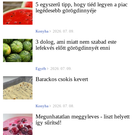
5 egyszerű tipp, hogy tiéd legyen a piac
legédesebb görögdinnyéje
Konyha
2026. 07. 09.
3 dolog, ami miatt nem szabad este
lefekvés előtt görögdinnyét enni
Egyéb
2026. 07. 09.
Barackos csokis kevert
Konyha
2026. 07. 08.
Megunhatatlan meggyleves - liszt helyett
így sűrítsd!