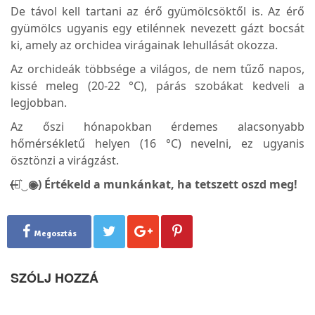
De távol kell tartani az érő gyümölcsöktől is. Az érő
gyümölcs ugyanis egy etilénnek nevezett gázt bocsát
ki, amely az orchidea virágainak lehullását okozza.
Az orchideák többsége a világos, de nem tűző napos,
kissé meleg (20-22 °C), párás szobákat kedveli a
legjobban.
Az őszi hónapokban érdemes alacsonyabb
hőmérsékletű helyen (16 °C) nevelni, ez ugyanis
ösztönzi a virágzást.
(̶◉͛‿◉̶) Értékeld a munkánkat, ha tetszett oszd meg!
Megosztás
SZÓLJ HOZZÁ