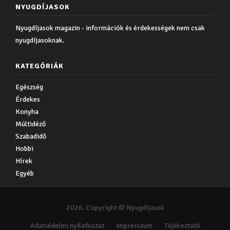
NYUGDÍJASOK
Nyugdíjasok magazin - információk és érdekességek nem csak
nyugdíjasoknak.
KATEGÓRIÁK
Egészség
Érdekes
Konyha
Múltidéző
Szabadidő
Hobbi
Hírek
Egyéb
2026. Copyright © Nyugdíjasok
Adatvédelmi nyilatkozat
Impresszum
Tájékoztató