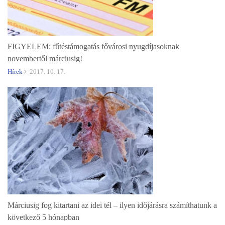
FIGYELEM: fűtéstámogatás fővárosi nyugdíjasoknak
novembertől márciusig!
Hírek
2017. 10. 17.
Márciusig fog kitartani az idei tél – ilyen időjárásra számíthatunk a
következő 5 hónapban