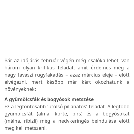
Bár az időjárás február végén még csalóka lehet, van
három olyan kritikus feladat, amit érdemes még a
nagy tavaszi rügyfakadás – azaz március eleje – előtt
elvégezni, mert később már kárt okozhatunk a
növényeknek:
A gyümölcsfák és bogyósok metszése
Ez a legfontosabb 'utolsó pillanatos' feladat. A legtöbb
gyümölcsfát (alma, körte, birs) és a bogyósokat
(málna, ribizli) még a nedvkeringés beindulása előtt
meg kell metszeni.