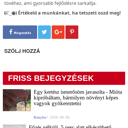
tövéhez, ami gyorsabb fejlődésre sarkallja.
(̶◉͛‿◉̶) Értékeld a munkánkat, ha tetszett oszd meg!
Megosztás
SZÓLJ HOZZÁ
FRISS BEJEGYZÉSEK
Egy kertész ismerősöm javasolta - Mióta
kipróbáltam, bármilyen növényt képes
vagyok gyökereztetni
Konyha
2026. 08. 08.
Főzés nélküli, 5 perc alatt elkészíthető,