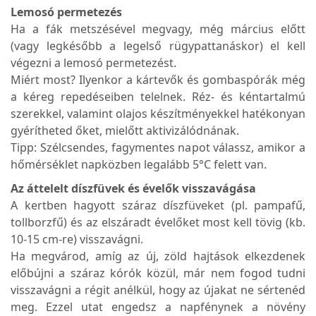
Lemosó permetezés
Ha a fák metszésével megvagy, még március előtt
(vagy legkésőbb a legelső rügypattanáskor) el kell
végezni a lemosó permetezést.
Miért most? Ilyenkor a kártevők és gombaspórák még
a kéreg repedéseiben telelnek. Réz- és kéntartalmú
szerekkel, valamint olajos készítményekkel hatékonyan
gyérítheted őket, mielőtt aktivizálódnának.
Tipp: Szélcsendes, fagymentes napot válassz, amikor a
hőmérséklet napközben legalább 5°C felett van.
Az áttelelt díszfüvek és évelők visszavágása
A kertben hagyott száraz díszfüveket (pl. pampafű,
tollborzfű) és az elszáradt évelőket most kell tövig (kb.
10-15 cm-re) visszavágni.
Ha megvárod, amíg az új, zöld hajtások elkezdenek
előbújni a száraz kórók közül, már nem fogod tudni
visszavágni a régit anélkül, hogy az újakat ne sértenéd
meg. Ezzel utat engedsz a napfénynek a növény