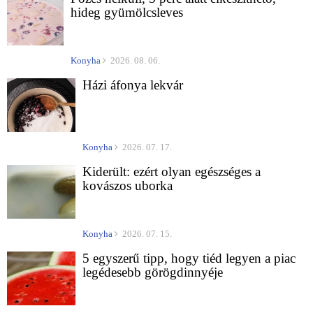
hideg gyümölcsleves
Konyha
2026. 08. 06.
Házi áfonya lekvár
Konyha
2026. 07. 17.
Kiderült: ezért olyan egészséges a
kovászos uborka
Konyha
2026. 07. 15.
5 egyszerű tipp, hogy tiéd legyen a piac
legédesebb görögdinnyéje