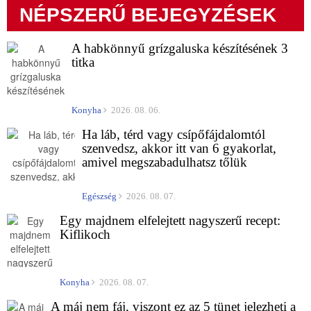
NÉPSZERŰ BEJEGYZÉSEK
A habkönnyű grízgaluska készítésének 3
titka
Konyha
2026. 08. 06.
Ha láb, térd vagy csípőfájdalomtól
szenvedsz, akkor itt van 6 gyakorlat,
amivel megszabadulhatsz tőlük
Egészség
2026. 08. 07.
Egy majdnem elfelejtett nagyszerű recept:
Kiflikoch
Konyha
2026. 08. 07.
A máj nem fáj, viszont ez az 5 tünet jelezheti a