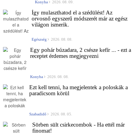
Konyha
2026. 08. 09.
Így mulaszthatod el a szédülést! Az
orvosnő egyszerű módszerét már az egész
világon ismerik.
Egészség
2026. 08. 08.
Egy pohár búzadara, 2 csésze kefír ... - ezt a
receptet érdemes megjegyezni
Konyha
2026. 08. 08.
Ezt kell tenni, ha megjelentek a poloskák a
paradicsom körül
Szabadidő
2026. 08. 05.
Sörben sült csirkecombok - Ha ettél már
finomat!