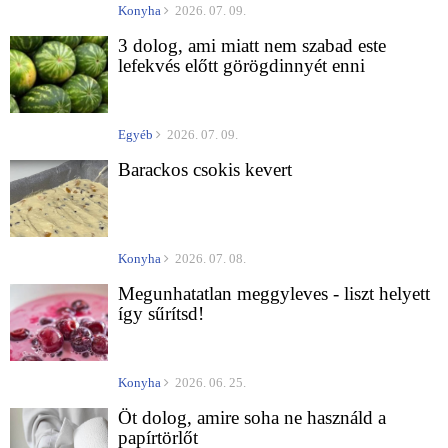
Konyha
2026. 07. 09.
3 dolog, ami miatt nem szabad este
lefekvés előtt görögdinnyét enni
Egyéb
2026. 07. 09.
Barackos csokis kevert
Konyha
2026. 07. 08.
Megunhatatlan meggyleves - liszt helyett
így sűrítsd!
Konyha
2026. 06. 25.
Öt dolog, amire soha ne használd a
papírtörlőt