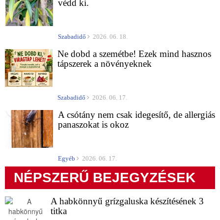
védd ki.
Szabadidő
2026. 06. 18.
Ne dobd a szemétbe! Ezek mind hasznos
tápszerek a növényeknek
Szabadidő
2026. 06. 17.
A csótány nem csak idegesítő, de allergiás
panaszokat is okoz
Egyéb
2026. 06. 17.
NÉPSZERŰ BEJEGYZÉSEK
A habkönnyű grízgaluska készítésének 3
titka