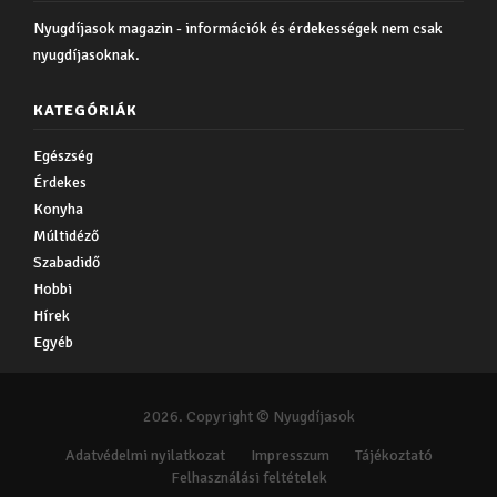
Nyugdíjasok magazin - információk és érdekességek nem csak
nyugdíjasoknak.
KATEGÓRIÁK
Egészség
Érdekes
Konyha
Múltidéző
Szabadidő
Hobbi
Hírek
Egyéb
2026. Copyright © Nyugdíjasok
Adatvédelmi nyilatkozat
Impresszum
Tájékoztató
Felhasználási feltételek