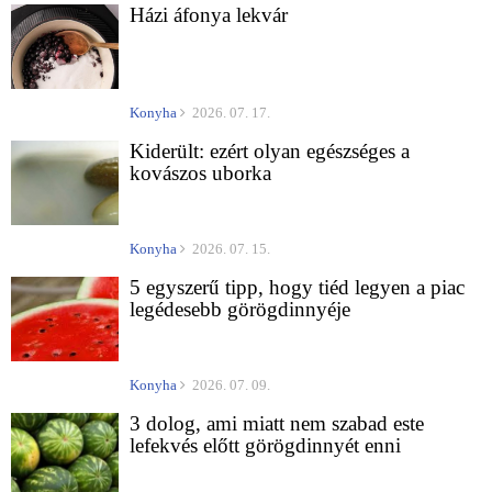
Házi áfonya lekvár
Konyha
2026. 07. 17.
Kiderült: ezért olyan egészséges a
kovászos uborka
Konyha
2026. 07. 15.
5 egyszerű tipp, hogy tiéd legyen a piac
legédesebb görögdinnyéje
Konyha
2026. 07. 09.
3 dolog, ami miatt nem szabad este
lefekvés előtt görögdinnyét enni