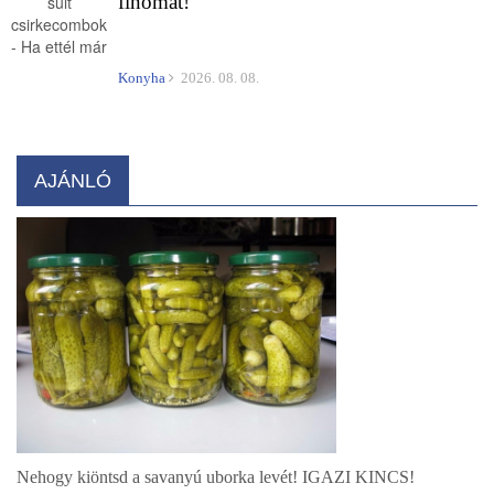
finomat!
Konyha
2026. 08. 08.
AJÁNLÓ
Nehogy kiöntsd a savanyú uborka levét! IGAZI KINCS!