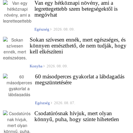
Van egy hétköznapi növény, ami a
legrettegettebb szem betegségektől is
megóvhat
Egészség
2026. 08. 09.
Sokan szívesen ennék, mert egészséges, és
könnyen emészthető, de nem tudják, hogy
kell elkészíteni
Konyha
2026. 08. 09.
60 másodperces gyakorlat a lábdagadás
megszüntetésére
Egészség
2026. 08. 07.
Csodatúrósnak hívjuk, mert olyan
könnyű, puha, hogy szinte hihetetlen