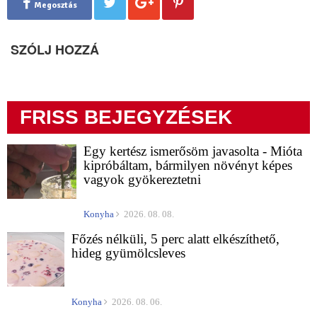
Megosztás
SZÓLJ HOZZÁ
FRISS BEJEGYZÉSEK
Egy kertész ismerősöm javasolta - Mióta
kipróbáltam, bármilyen növényt képes
vagyok gyökereztetni
Konyha
2026. 08. 08.
Főzés nélküli, 5 perc alatt elkészíthető,
hideg gyümölcsleves
Konyha
2026. 08. 06.