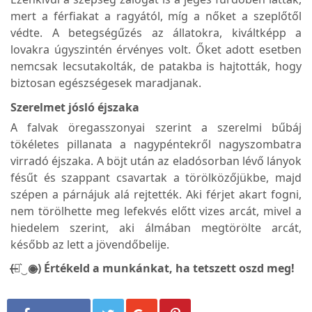
mert a férfiakat a ragyától, míg a nőket a szeplőtől
védte. A betegségűzés az állatokra, kiváltképp a
lovakra úgyszintén érvényes volt. Őket adott esetben
nemcsak lecsutakolták, de patakba is hajtották, hogy
biztosan egészségesek maradjanak.
Szerelmet jósló éjszaka
A falvak öregasszonyai szerint a szerelmi bűbáj
tökéletes pillanata a nagypéntekről nagyszombatra
virradó éjszaka. A böjt után az eladósorban lévő lányok
fésűt és szappant csavartak a törölközőjükbe, majd
szépen a párnájuk alá rejtették. Aki férjet akart fogni,
nem törölhette meg lefekvés előtt vizes arcát, mivel a
hiedelem szerint, aki álmában megtörölte arcát,
később az lett a jövendőbelije.
(̶◉͛‿◉̶) Értékeld a munkánkat, ha tetszett oszd meg!