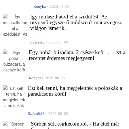
Konyha
2026. 08. 09.
Így mulaszthatod el a szédülést! Az
orvosnő egyszerű módszerét már az egész
világon ismerik.
Egészség
2026. 08. 08.
Egy pohár búzadara, 2 csésze kefír ... - ezt a
receptet érdemes megjegyezni
Konyha
2026. 08. 08.
Ezt kell tenni, ha megjelentek a poloskák a
paradicsom körül
Szabadidő
2026. 08. 05.
Sörben sült csirkecombok - Ha ettél már