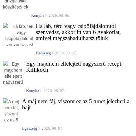
Konyha
2026. 08. 06.
Ha láb, térd vagy csípőfájdalomtól
szenvedsz, akkor itt van 6 gyakorlat,
amivel megszabadulhatsz tőlük
Egészség
2026. 08. 07.
Egy majdnem elfelejtett nagyszerű recept:
Kiflikoch
Konyha
2026. 08. 07.
A máj nem fáj, viszont ez az 5 tünet jelezheti a
bajt
Egészség
2026. 08. 07.