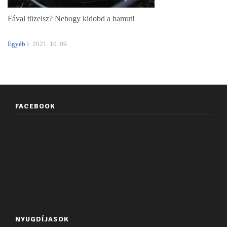
Fával tüzelsz? Nehogy kidobd a hamut!
Egyéb
2021. 10. 09.
FACEBOOK
NYUGDÍJASOK