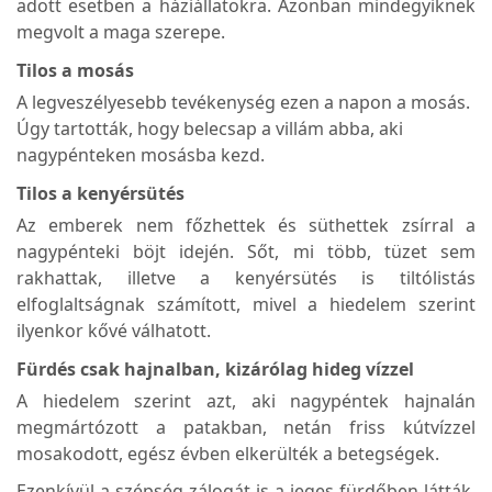
adott esetben a háziállatokra. Azonban mindegyiknek
megvolt a maga szerepe.
Tilos a mosás
A legveszélyesebb tevékenység ezen a napon a mosás.
Úgy tartották, hogy belecsap a villám abba, aki
nagypénteken mosásba kezd.
Tilos a kenyérsütés
Az emberek nem főzhettek és süthettek zsírral a
nagypénteki böjt idején. Sőt, mi több, tüzet sem
rakhattak, illetve a kenyérsütés is tiltólistás
elfoglaltságnak számított, mivel a hiedelem szerint
ilyenkor kővé válhatott.
Fürdés csak hajnalban, kizárólag hideg vízzel
A hiedelem szerint azt, aki nagypéntek hajnalán
megmártózott a patakban, netán friss kútvízzel
mosakodott, egész évben elkerülték a betegségek.
Ezenkívül a szépség zálogát is a jeges fürdőben látták,