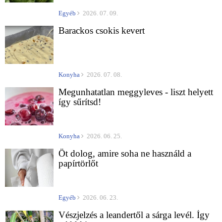
Egyéb
2026. 07. 09.
Barackos csokis kevert
Konyha
2026. 07. 08.
Megunhatatlan meggyleves - liszt helyett
így sűrítsd!
Konyha
2026. 06. 25.
Öt dolog, amire soha ne használd a
papírtörlőt
Egyéb
2026. 06. 23.
Vészjelzés a leandertől a sárga levél. Így