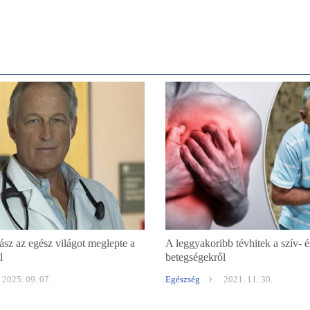
sz az egész világot meglepte a
A leggyakoribb tévhitek a szív- é
l
betegségekről
2025. 09. 07.
Egészség
2021. 11. 30.