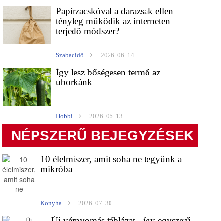
Papírzacskóval a darazsak ellen –
tényleg működik az interneten
terjedő módszer?
Szabadidő
2026. 06. 14.
Így lesz bőségesen termő az
uborkánk
Hobbi
2026. 06. 13.
NÉPSZERŰ BEJEGYZÉSEK
10 élelmiszer, amit soha ne tegyünk a
mikróba
Konyha
2026. 07. 30.
Új vérnyomás táblázat - így egyszerű