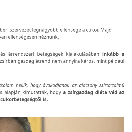
beri szervezet legnagyobb ellensége a cukor. Majd
olyan ellenségesen néznünk.
 és érrendszeri betegségek kialakulásában
inkább a
zsírban gazdag étrend nem annyira káros, mint például
solom nekik, hogy óvakodjanak az alacsony zsírtartalmú
s alapján kimutatták, hogy
a zsírgazdag diéta véd az
ú cukorbetegségtől is.