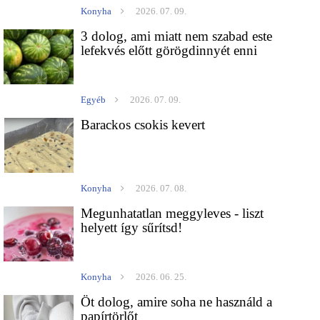
Konyha
2026. 07. 09.
3 dolog, ami miatt nem szabad este
lefekvés előtt görögdinnyét enni
Egyéb
2026. 07. 09.
Barackos csokis kevert
Konyha
2026. 07. 08.
Megunhatatlan meggyleves - liszt
helyett így sűrítsd!
Konyha
2026. 06. 25.
Öt dolog, amire soha ne használd a
papírtörlőt