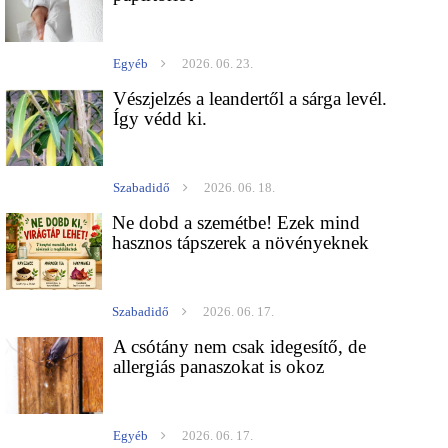
Egyéb
2026. 06. 23.
Vészjelzés a leandertől a sárga levél.
Így védd ki.
Szabadidő
2026. 06. 18.
Ne dobd a szemétbe! Ezek mind
hasznos tápszerek a növényeknek
Szabadidő
2026. 06. 17.
A csótány nem csak idegesítő, de
allergiás panaszokat is okoz
Egyéb
2026. 06. 17.