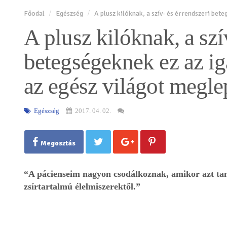
Főodal
Egészség
A plusz kilóknak, a szív- és érrendszeri bete
A plusz kilóknak, a szí
betegségeknek ez az ig
az egész világot megle
Egészség
2017. 04. 02.
Megosztás
“A pácienseim nagyon csodálkoznak, amikor azt ta
zsírtartalmú élelmiszerektől.”