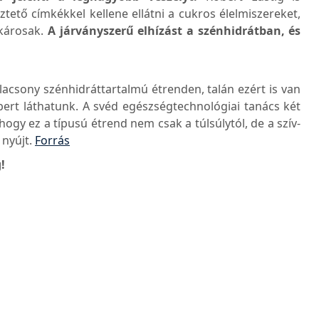
ető címkékkel kellene ellátni a cukros élelmiszereket,
 károsak.
A járványszerű elhízást a szénhidrátban, és
acsony szénhidráttartalmú étrenden, talán ezért is van
ert láthatunk. A svéd egészségtechnológiai tanács két
hogy ez a típusú étrend nem csak a túlsúlytól, de a szív-
 nyújt.
Forrás
!