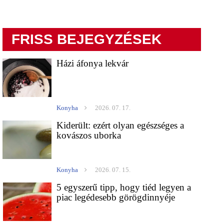
FRISS BEJEGYZÉSEK
Házi áfonya lekvár
Konyha
2026. 07. 17.
Kiderült: ezért olyan egészséges a
kovászos uborka
Konyha
2026. 07. 15.
5 egyszerű tipp, hogy tiéd legyen a
piac legédesebb görögdinnyéje