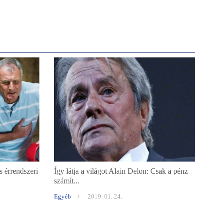
s érrendszeri
Így látja a világot Alain Delon: Csak a pénz
számít...
Egyéb
2019. 01. 24.