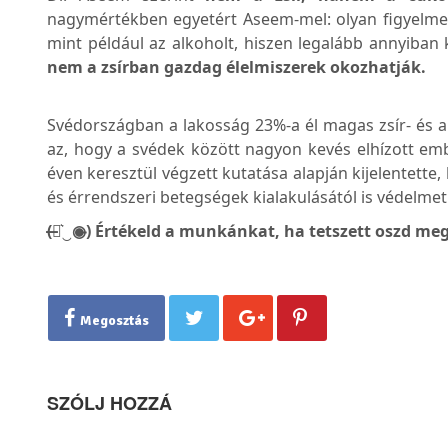
nagymértékben egyetért Aseem-mel: olyan figyelmezt
mint például az alkoholt, hiszen legalább annyiban
nem a zsírban gazdag élelmiszerek okozhatják.
Svédországban a lakosság 23%-a él magas zsír- és al
az, hogy a svédek között nagyon kevés elhízott emb
éven keresztül végzett kutatása alapján kijelentette, 
és érrendszeri betegségek kialakulásától is védelmet
(̶◉͛‿◉̶) Értékeld a munkánkat, ha tetszett oszd meg
Megosztás
SZÓLJ HOZZÁ