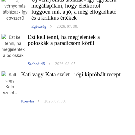
megállapítani, hogy életkortól
függően mik a jó, a még elfogadható
és a kritikus értékek
Egészség
2026. 07. 30.
Ezt kell tenni, ha megjelentek a
poloskák a paradicsom körül
Szabadidő
2026. 08. 05.
Kati vagy Kata szelet - régi kipróbált recept
Konyha
2026. 07. 30.