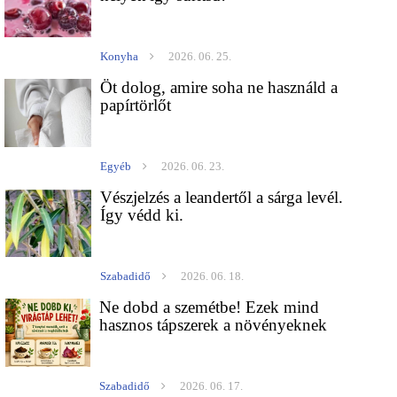
Konyha
2026. 06. 25.
Öt dolog, amire soha ne használd a
papírtörlőt
Egyéb
2026. 06. 23.
Vészjelzés a leandertől a sárga levél.
Így védd ki.
Szabadidő
2026. 06. 18.
Ne dobd a szemétbe! Ezek mind
hasznos tápszerek a növényeknek
Szabadidő
2026. 06. 17.