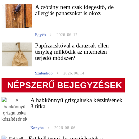
A csótány nem csak idegesítő, de
allergiás panaszokat is okoz
Egyéb
2026. 06. 17.
Papírzacskóval a darazsak ellen –
tényleg működik az interneten
terjedő módszer?
Szabadidő
2026. 06. 14.
NÉPSZERŰ BEJEGYZÉSEK
A habkönnyű grízgaluska készítésének
3 titka
Konyha
2026. 08. 06.
Ezt kell tenni, ha megjelentek a