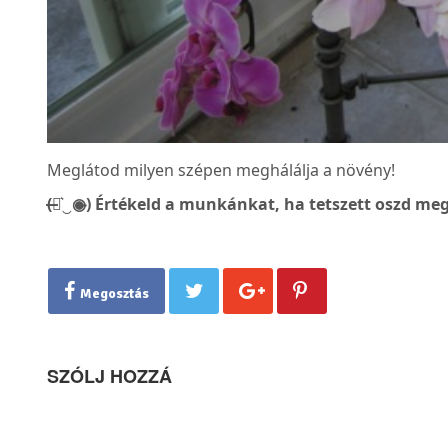
Meglátod milyen szépen meghálálja a növény!
(̶◉͛‿◉̶) Értékeld a munkánkat, ha tetszett oszd meg
Megosztás
SZÓLJ HOZZÁ