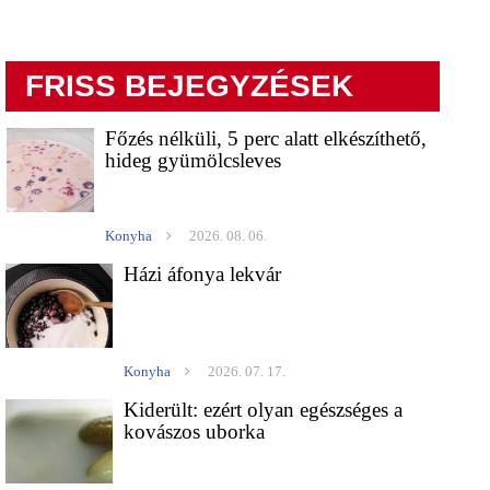
FRISS BEJEGYZÉSEK
Főzés nélküli, 5 perc alatt elkészíthető,
hideg gyümölcsleves
Konyha
2026. 08. 06.
Házi áfonya lekvár
Konyha
2026. 07. 17.
Kiderült: ezért olyan egészséges a
kovászos uborka