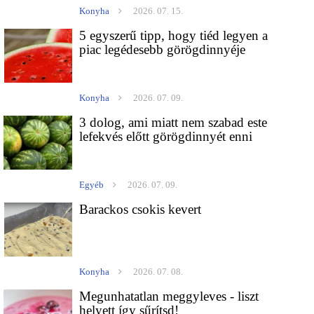
Konyha
2026. 07. 15.
5 egyszerű tipp, hogy tiéd legyen a
piac legédesebb görögdinnyéje
Konyha
2026. 07. 09.
3 dolog, ami miatt nem szabad este
lefekvés előtt görögdinnyét enni
Egyéb
2026. 07. 09.
Barackos csokis kevert
Konyha
2026. 07. 08.
Megunhatatlan meggyleves - liszt
helyett így sűrítsd!