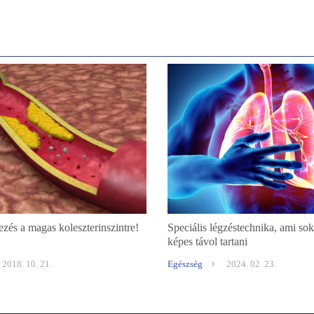
ezés a magas koleszterinszintre!
Speciális légzéstechnika, ami so
képes távol tartani
2018. 10. 21.
Egészség
2024. 02. 23.