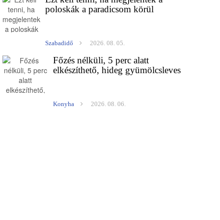
poloskák a paradicsom körül
Szabadidő
2026. 08. 05.
Főzés nélküli, 5 perc alatt
elkészíthető, hideg gyümölcsleves
Konyha
2026. 08. 06.