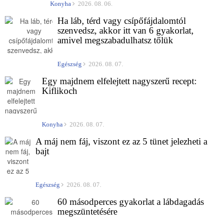
Konyha
2026. 08. 06.
Ha láb, térd vagy csípőfájdalomtól
szenvedsz, akkor itt van 6 gyakorlat,
amivel megszabadulhatsz tőlük
Egészség
2026. 08. 07.
Egy majdnem elfelejtett nagyszerű recept:
Kiflikoch
Konyha
2026. 08. 07.
A máj nem fáj, viszont ez az 5 tünet jelezheti a
bajt
Egészség
2026. 08. 07.
60 másodperces gyakorlat a lábdagadás
megszüntetésére