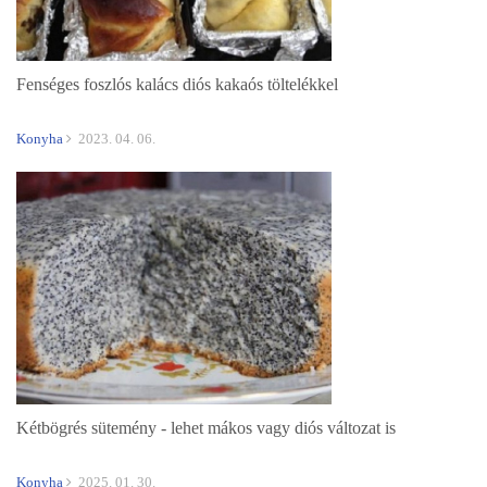
Fenséges foszlós kalács diós kakaós töltelékkel
Konyha
2023. 04. 06.
Kétbögrés sütemény - lehet mákos vagy diós változat is
Konyha
2025. 01. 30.