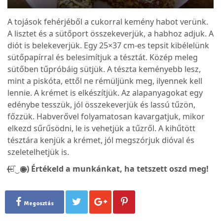
A tojások fehérjéből a cukorral kemény habot verünk.
A lisztet és a sütőport összekeverjük, a habhoz adjuk. A
diót is belekeverjük. Egy 25×37 cm-es tepsit kibélelünk
sütőpapírral és belesimítjuk a tésztát. Közép meleg
sütőben tűpróbáig sütjük. A tészta keményebb lesz,
mint a piskóta, ettől ne rémüljünk meg, ilyennek kell
lennie. A krémet is elkészítjük. Az alapanyagokat egy
edénybe tesszük, jól összekeverjük és lassú tűzön,
főzzük. Habverővel folyamatosan kavargatjuk, mikor
elkezd sűrűsödni, le is vehetjük a tűzről. A kihűtött
tésztára kenjük a krémet, jól megszórjuk dióval és
szeletelhetjük is.
(̶◉͛‿◉̶) Értékeld a munkánkat, ha tetszett oszd meg!
Megosztás