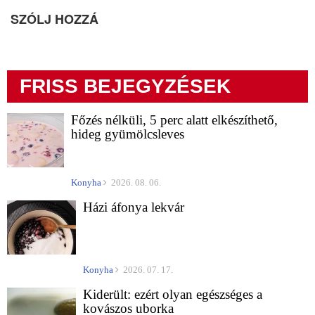
SZÓLJ HOZZÁ
FRISS BEJEGYZÉSEK
Főzés nélküli, 5 perc alatt elkészíthető,
hideg gyümölcsleves
Konyha
2026. 08. 06.
Házi áfonya lekvár
Konyha
2026. 07. 17.
Kiderült: ezért olyan egészséges a
kovászos uborka