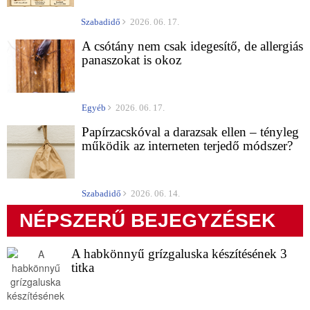
Szabadidő
2026. 06. 17.
A csótány nem csak idegesítő, de allergiás
panaszokat is okoz
Egyéb
2026. 06. 17.
Papírzacskóval a darazsak ellen – tényleg
működik az interneten terjedő módszer?
Szabadidő
2026. 06. 14.
NÉPSZERŰ BEJEGYZÉSEK
A habkönnyű grízgaluska készítésének 3
titka