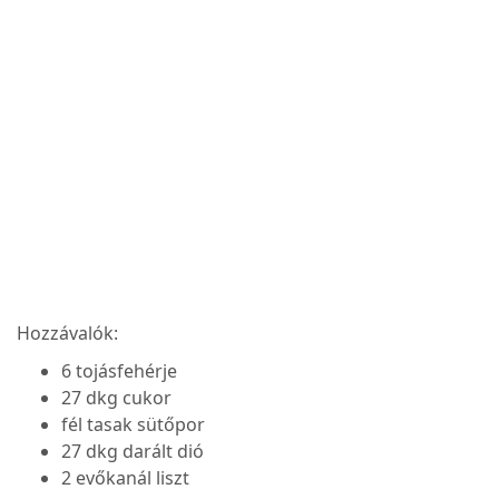
Hozzávalók:
6 tojásfehérje
27 dkg cukor
fél tasak sütőpor
27 dkg darált dió
2 evőkanál liszt