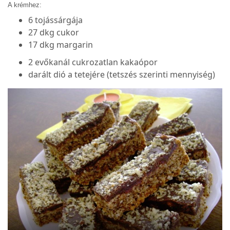
A krémhez:
6 tojássárgája
27 dkg cukor
17 dkg margarin
2 evőkanál cukrozatlan kakaópor
darált dió a tetejére (tetszés szerinti mennyiség)