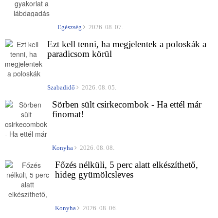
Egészség
2026. 08. 07.
Ezt kell tenni, ha megjelentek a poloskák a
paradicsom körül
Szabadidő
2026. 08. 05.
Sörben sült csirkecombok - Ha ettél már
finomat!
Konyha
2026. 08. 08.
Főzés nélküli, 5 perc alatt elkészíthető,
hideg gyümölcsleves
Konyha
2026. 08. 06.