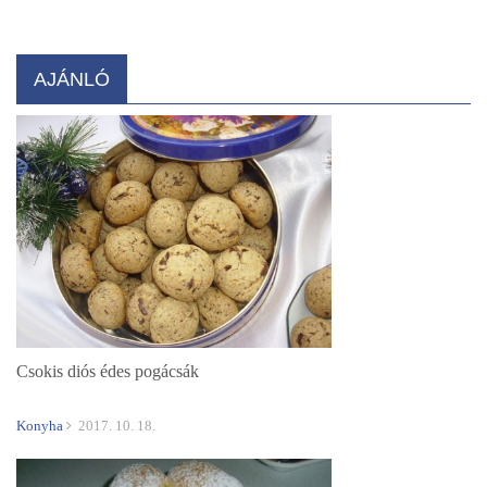
AJÁNLÓ
Csokis diós édes pogácsák
Konyha
2017. 10. 18.