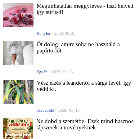
Megunhatatlan meggyleves - liszt helyett
így sűrítsd!
Konyha
2026. 06. 25.
Öt dolog, amire soha ne használd a
papírtörlőt
Egyéb
2026. 06. 23.
Vészjelzés a leandertől a sárga levél. Így
védd ki.
Szabadidő
2026. 06. 18.
Ne dobd a szemétbe! Ezek mind hasznos
tápszerek a növényeknek