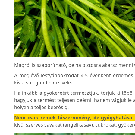
Magról is szaporítható, de ha biztosra akarsz menni v
A meglévő lestyánbokrodat 4-5 évenként érdemes t
kívül sok gond nincs vele.
Ha inkább a gyökeréért termesztjük, törjük ki tőbő
hagyjuk a termést teljesen beérni, hanem vágjuk le 
helyen a teljes beérésig.
Nem csak remek fűszernövény, de gyógyhatásai
kívül szerves savakat (angelikasav), cukrokat, gyöke