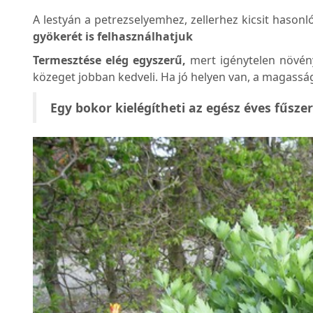
A lestyán a petrezselyemhez, zellerhez kicsit
hasonló
gyökerét is felhasználhatjuk
Termesztése elég egyszerű,
mert igénytelen növén
közeget jobban kedveli. Ha jó helyen van, a magassá
Egy bokor kielégítheti az egész éves fűsze