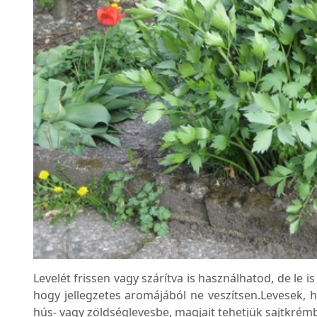
Levelét frissen vagy szárítva is használhatod, de le i
hogy jellegzetes aromájából ne veszítsen.Levesek,
hús- vagy zöldséglevesbe, magjait tehetjük sajtkrémb