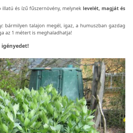
 illatú és ízű fűszernövény, melynek
levelét, magját és
y: bármilyen talajon megél, igaz, a humuszban gazdag
ga az 1 métert is meghaladhatja!
r igényedet!