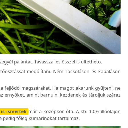
egyél palántát. Tavasszal és ősszel is ültethető.
őosztással megújítani. Némi locsoláson és kapáláson
l a fejlődő magszárakat. Ha magot akarunk gyűjteni, ne
az ernyőket, amint barnulni kezdenek és tároljuk száraz
 is ismertek
már a középkor óta. A kb. 1,0% illóolajon
re pedig főleg kumarinokat tartalmaz.