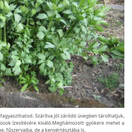
s fagyaszthatod. Szárítva jól záródó üvegben tárolhatjuk,
 húsok ízesítésére kiváló.Meghámozott gyökere mehet a
e, fűszervajba, de a kenyértésztába is.