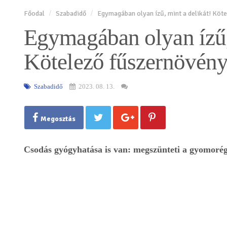
Főodal
Szabadidő
Egymagában olyan ízű, mint a delikát! Köte
Egymagában olyan ízű, 
Kötelező fűszernövény
Szabadidő
2023. 08. 13.
Megosztás
Csodás gyógyhatása is van: megszünteti a gyomorégé