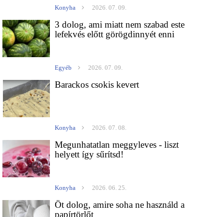
Konyha
2026. 07. 09.
3 dolog, ami miatt nem szabad este
lefekvés előtt görögdinnyét enni
Egyéb
2026. 07. 09.
Barackos csokis kevert
Konyha
2026. 07. 08.
Megunhatatlan meggyleves - liszt
helyett így sűrítsd!
Konyha
2026. 06. 25.
Öt dolog, amire soha ne használd a
papírtörlőt