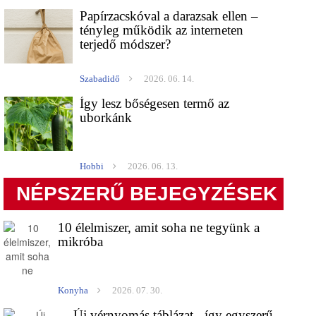
Papírzacskóval a darazsak ellen –
tényleg működik az interneten
terjedő módszer?
Szabadidő
2026. 06. 14.
Így lesz bőségesen termő az
uborkánk
Hobbi
2026. 06. 13.
NÉPSZERŰ BEJEGYZÉSEK
10 élelmiszer, amit soha ne tegyünk a
mikróba
Konyha
2026. 07. 30.
Új vérnyomás táblázat - így egyszerű