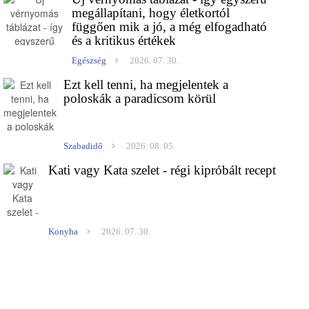
megállapítani, hogy életkortól
függően mik a jó, a még elfogadható
és a kritikus értékek
Egészség
2026. 07. 30.
Ezt kell tenni, ha megjelentek a
poloskák a paradicsom körül
Szabadidő
2026. 08. 05.
Kati vagy Kata szelet - régi kipróbált recept
Konyha
2026. 07. 30.