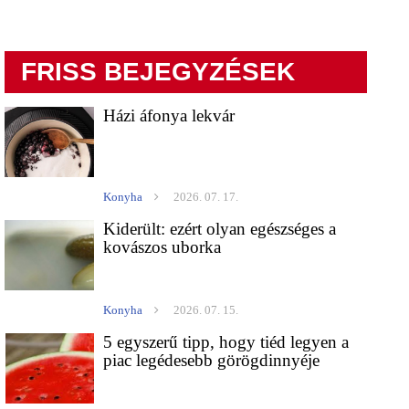
FRISS BEJEGYZÉSEK
Házi áfonya lekvár
Konyha
2026. 07. 17.
Kiderült: ezért olyan egészséges a
kovászos uborka
Konyha
2026. 07. 15.
5 egyszerű tipp, hogy tiéd legyen a
piac legédesebb görögdinnyéje