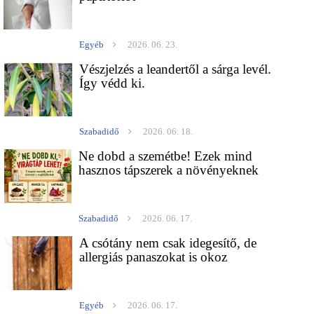
Egyéb
2026. 06. 23.
Vészjelzés a leandertől a sárga levél.
Így védd ki.
Szabadidő
2026. 06. 18.
Ne dobd a szemétbe! Ezek mind
hasznos tápszerek a növényeknek
Szabadidő
2026. 06. 17.
A csótány nem csak idegesítő, de
allergiás panaszokat is okoz
Egyéb
2026. 06. 17.