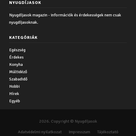
NYUGDÍJASOK
Nyugdíjasok magazin - információk és érdekességek nem csak
nyugdíjasoknak.
KATEGÓRIÁK
Egészség
Érdekes
Konyha
Múltidéző
Szabadidő
Hobbi
Hírek
Egyéb
2026. Copyright © Nyugdíjasok
Adatvédelmi nyilatkozat
Impresszum
Tájékoztató