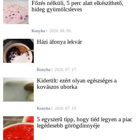
Főzés nélküli, 5 perc alatt elkészíthető,
hideg gyümölcsleves
Konyha
2026. 08. 06.
Házi áfonya lekvár
Konyha
2026. 07. 17.
Kiderült: ezért olyan egészséges a
kovászos uborka
Konyha
2026. 07. 15.
5 egyszerű tipp, hogy tiéd legyen a piac
legédesebb görögdinnyéje