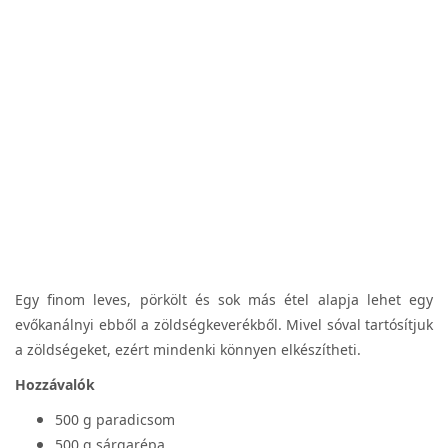
Egy finom leves, pörkölt és sok más étel alapja lehet egy
evőkanálnyi ebből a zöldségkeverékből. Mivel sóval tartósítjuk
a zöldségeket, ezért mindenki könnyen elkészítheti.
Hozzávalók
500 g paradicsom
500 g sárgarépa