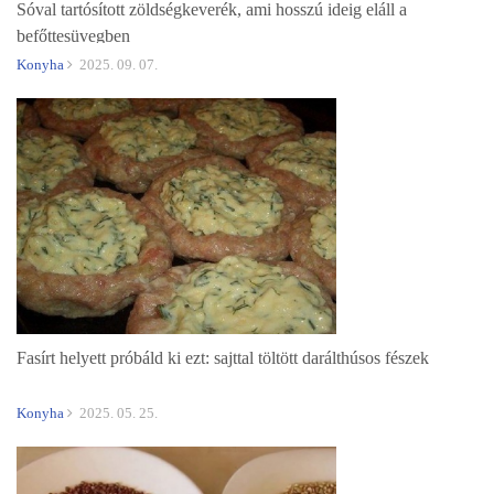
Sóval tartósított zöldségkeverék, ami hosszú ideig eláll a
befőttesüvegben
Konyha
2025. 09. 07.
Fasírt helyett próbáld ki ezt: sajttal töltött darálthúsos fészek
Konyha
2025. 05. 25.