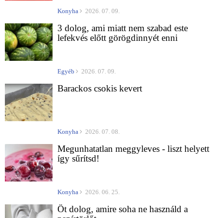
Konyha
2026. 07. 09.
3 dolog, ami miatt nem szabad este
lefekvés előtt görögdinnyét enni
Egyéb
2026. 07. 09.
Barackos csokis kevert
Konyha
2026. 07. 08.
Megunhatatlan meggyleves - liszt helyett
így sűrítsd!
Konyha
2026. 06. 25.
Öt dolog, amire soha ne használd a