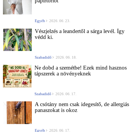
papírtörlőt
Egyéb
2026. 06. 23.
Vészjelzés a leandertől a sárga levél. Így
védd ki.
Szabadidő
2026. 06. 18.
Ne dobd a szemétbe! Ezek mind hasznos
tápszerek a növényeknek
Szabadidő
2026. 06. 17.
A csótány nem csak idegesítő, de allergiás
panaszokat is okoz
Egyéb
2026. 06. 17.