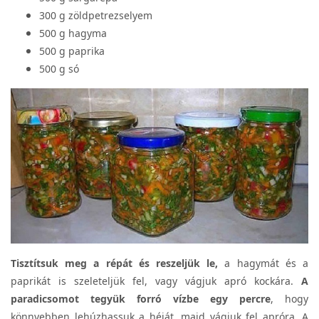
300 g zöldpetrezselyem
500 g hagyma
500 g paprika
500 g só
Tisztítsuk meg a répát és reszeljük le,
a hagymát és a
paprikát is szeleteljük fel, vagy vágjuk apró kockára.
A
paradicsomot tegyük forró vízbe egy percre
, hogy
könnyebben lehúzhassuk a héját, majd vágjuk fel apróra. A