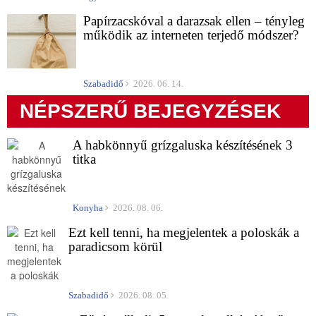
Papírzacskóval a darazsak ellen – tényleg
működik az interneten terjedő módszer?
Szabadidő
2026. 06. 14.
NÉPSZERŰ BEJEGYZÉSEK
A habkönnyű grízgaluska készítésének 3
titka
Konyha
2026. 08. 06.
Ezt kell tenni, ha megjelentek a poloskák a
paradicsom körül
Szabadidő
2026. 08. 05.