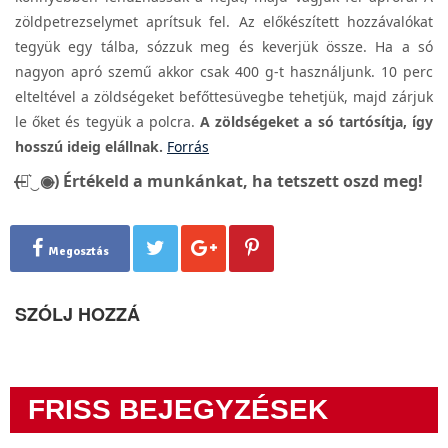
zöldpetrezselymet aprítsuk fel. Az előkészített hozzávalókat
tegyük egy tálba, sózzuk meg és keverjük össze. Ha a só
nagyon apró szemű akkor csak 400 g-t használjunk. 10 perc
elteltével a zöldségeket befőttesüvegbe tehetjük, majd zárjuk
le őket és tegyük a polcra.
A zöldségeket a só tartósítja, így
hosszú ideig elállnak.
Forrás
(̶◉͛‿◉̶) Értékeld a munkánkat, ha tetszett oszd meg!
Megosztás
SZÓLJ HOZZÁ
FRISS BEJEGYZÉSEK