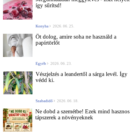
így sűrítsd!
Konyha
2026. 06. 25.
Öt dolog, amire soha ne használd a
papírtörlőt
Egyéb
2026. 06. 23.
Vészjelzés a leandertől a sárga levél. Így
védd ki.
Szabadidő
2026. 06. 18.
Ne dobd a szemétbe! Ezek mind hasznos
tápszerek a növényeknek