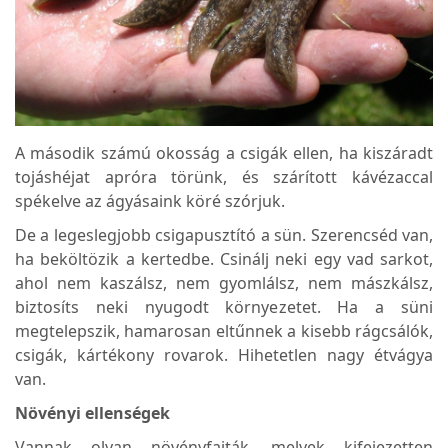
A második számú okosság a csigák ellen, ha kiszáradt
tojáshéjat apróra törünk, és szárított kávézaccal
spékelve az ágyásaink köré szórjuk.
De a legeslegjobb csigapusztító a sün. Szerencséd van,
ha beköltözik a kertedbe. Csinálj neki egy vad sarkot,
ahol nem kaszálsz, nem gyomlálsz, nem mászkálsz,
biztosíts neki nyugodt környezetet. Ha a süni
megtelepszik, hamarosan eltűnnek a kisebb rágcsálók,
csigák, kártékony rovarok. Hihetetlen nagy étvágya
van.
Növényi ellenségek
Vannak olyan növényfajták, melyek kifejezetten