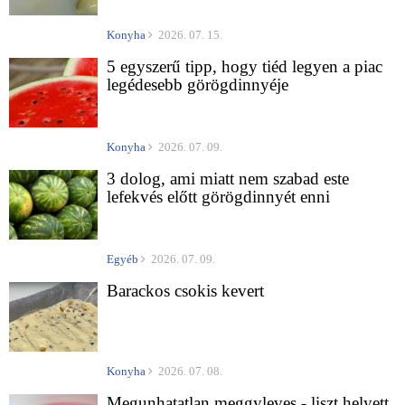
Konyha
2026. 07. 15.
5 egyszerű tipp, hogy tiéd legyen a piac
legédesebb görögdinnyéje
Konyha
2026. 07. 09.
3 dolog, ami miatt nem szabad este
lefekvés előtt görögdinnyét enni
Egyéb
2026. 07. 09.
Barackos csokis kevert
Konyha
2026. 07. 08.
Megunhatatlan meggyleves - liszt helyett