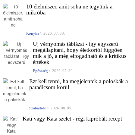
10 élelmiszer, amit soha ne tegyünk a
mikróba
Konyha
2026. 07. 30.
Új vérnyomás táblázat - így egyszerű
megállapítani, hogy életkortól függően
mik a jó, a még elfogadható és a kritikus
értékek
Egészség
2026. 07. 30.
Ezt kell tenni, ha megjelentek a poloskák a
paradicsom körül
Szabadidő
2026. 08. 05.
Kati vagy Kata szelet - régi kipróbált recept