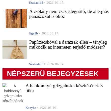
Szabadidő
2026. 06. 17.
A csótány nem csak idegesítő, de allergiás
panaszokat is okoz
Egyéb
2026. 06. 17.
Papírzacskóval a darazsak ellen – tényleg
működik az interneten terjedő módszer?
Szabadidő
2026. 06. 14.
NÉPSZERŰ BEJEGYZÉSEK
A habkönnyű grízgaluska készítésének 3
titka
Konyha
2026. 08. 06.