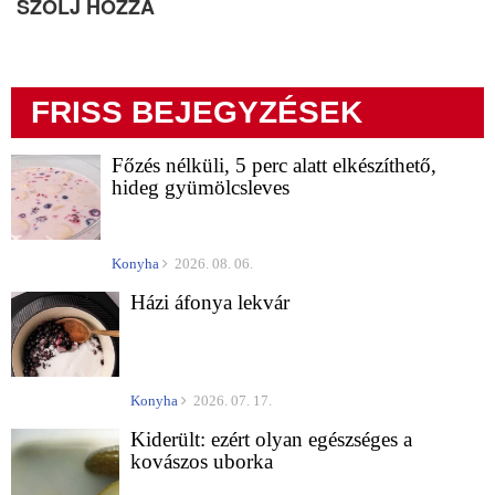
SZÓLJ HOZZÁ
FRISS BEJEGYZÉSEK
Főzés nélküli, 5 perc alatt elkészíthető,
hideg gyümölcsleves
Konyha
2026. 08. 06.
Házi áfonya lekvár
Konyha
2026. 07. 17.
Kiderült: ezért olyan egészséges a
kovászos uborka