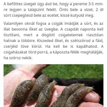
A befőttes üveget úgy ásd be, hogy a pereme 3-5 mm-
re legyen a talajszint felett. Önts bele a vizet, 2 dl
sört csepegtesd bele az ecetet, kissé kutyuld meg.
Valamilyen oknál fogva a csigák imádják a sört, és az
illat bevonna őket az üvegbe. A csapdát naponta kell
tisztítani, mert a döglött csigatetemek riasztóan
hatnak a többire. Kiszeded őket, és szétszórod a fáid,
cserjéid töve körül. Ha kell be is kapálhatod. A
csigaházakat törd porrá, a káposzta-félék meghálálják,
ha szórsz nekik.