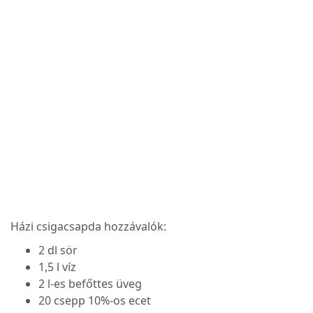
Házi csigacsapda hozzávalók:
2 dl sör
1,5 l víz
2 l-es befőttes üveg
20 csepp 10%-os ecet