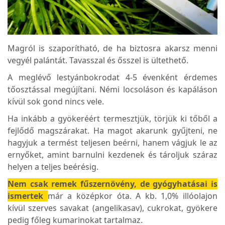
Magról is szaporítható, de ha biztosra akarsz menni
vegyél palántát. Tavasszal és ősszel is ültethető.
A meglévő lestyánbokrodat 4-5 évenként érdemes
tőosztással megújítani. Némi locsoláson és kapáláson
kívül sok gond nincs vele.
Ha inkább a gyökeréért termesztjük, törjük ki tőből a
fejlődő magszárakat. Ha magot akarunk gyűjteni, ne
hagyjuk a termést teljesen beérni, hanem vágjuk le az
ernyőket, amint barnulni kezdenek és tároljuk száraz
helyen a teljes beérésig.
Nem csak remek fűszernövény, de gyógyhatásai is
ismertek
már a középkor óta. A kb. 1,0% illóolajon
kívül szerves savakat (angelikasav), cukrokat, gyökere
pedig főleg kumarinokat tartalmaz.