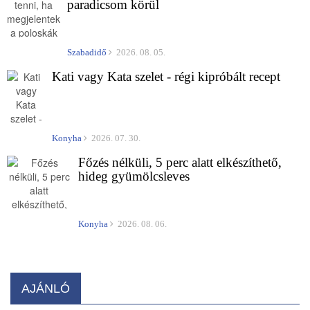
paradicsom körül
Szabadidő
2026. 08. 05.
Kati vagy Kata szelet - régi kipróbált recept
Konyha
2026. 07. 30.
Főzés nélküli, 5 perc alatt elkészíthető,
hideg gyümölcsleves
Konyha
2026. 08. 06.
AJÁNLÓ