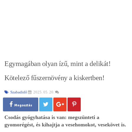
Egymagában olyan ízű, mint a delikát!
Kötelező fűszernövény a kiskertben!
Szabadidő
2025. 05. 20.
Megosztás
Csodás gyógyhatása is van: megszünteti a
gyomorégést, és kihajtja a vesehomokot, vesekövet is.