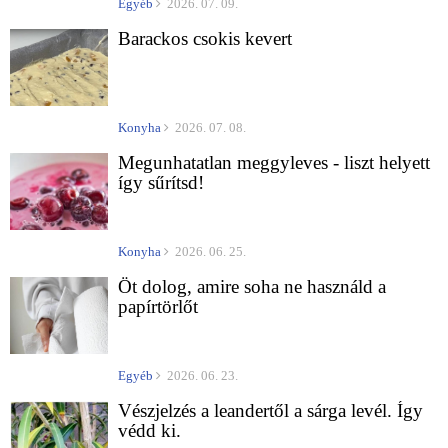
Egyéb
2026. 07. 09.
Barackos csokis kevert
Konyha
2026. 07. 08.
Megunhatatlan meggyleves - liszt helyett
így sűrítsd!
Konyha
2026. 06. 25.
Öt dolog, amire soha ne használd a
papírtörlőt
Egyéb
2026. 06. 23.
Vészjelzés a leandertől a sárga levél. Így
védd ki.