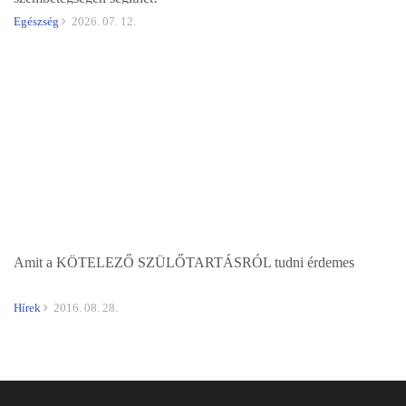
Egészség
2026. 07. 12.
Amit a KÖTELEZŐ SZÜLŐTARTÁSRÓL tudni érdemes
Hírek
2016. 08. 28.