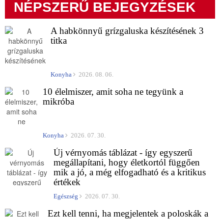
NÉPSZERŰ BEJEGYZÉSEK
A habkönnyű grízgaluska készítésének 3
titka
Konyha
2026. 08. 06.
10 élelmiszer, amit soha ne tegyünk a
mikróba
Konyha
2026. 07. 30.
Új vérnyomás táblázat - így egyszerű
megállapítani, hogy életkortól függően
mik a jó, a még elfogadható és a kritikus
értékek
Egészség
2026. 07. 30.
Ezt kell tenni, ha megjelentek a poloskák a