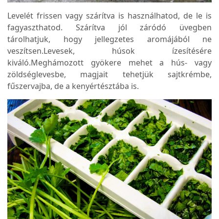
Levelét frissen vagy szárítva is használhatod, de le is
fagyaszthatod. Szárítva jól záródó üvegben
tárolhatjuk, hogy jellegzetes aromájából ne
veszítsen.Levesek, húsok ízesítésére
kiváló.Meghámozott gyökere mehet a hús- vagy
zöldséglevesbe, magjait tehetjük sajtkrémbe,
fűszervajba, de a kenyértésztába is.