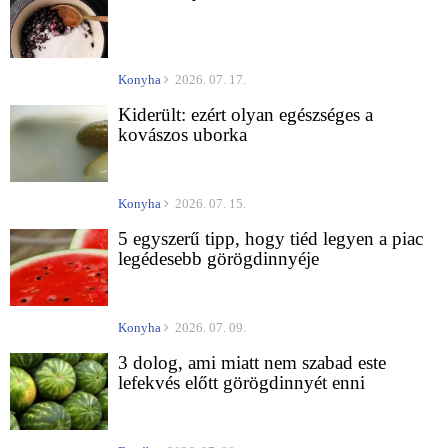
Konyha
2026. 07. 17.
Kiderült: ezért olyan egészséges a
kovászos uborka
Konyha
2026. 07. 15.
5 egyszerű tipp, hogy tiéd legyen a piac
legédesebb görögdinnyéje
Konyha
2026. 07. 09.
3 dolog, ami miatt nem szabad este
lefekvés előtt görögdinnyét enni