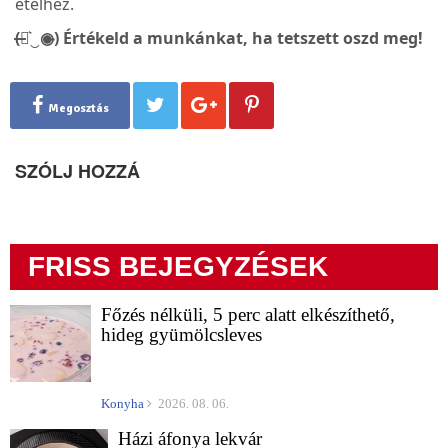
ételhez.
(̶◉͛‿◉̶) Értékeld a munkánkat, ha tetszett oszd meg!
Megosztás
SZÓLJ HOZZÁ
FRISS BEJEGYZÉSEK
Főzés nélküli, 5 perc alatt elkészíthető,
hideg gyümölcsleves
Konyha
2026. 08. 06.
Házi áfonya lekvár