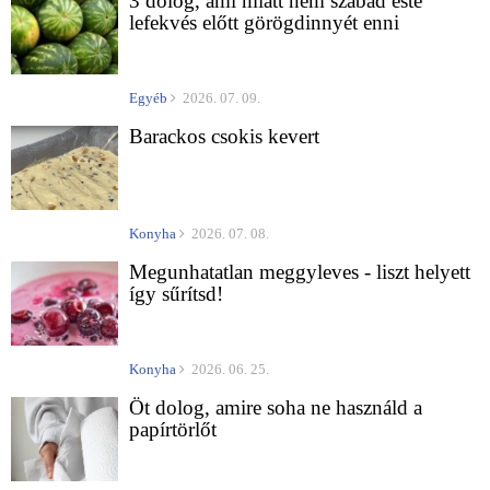
3 dolog, ami miatt nem szabad este
lefekvés előtt görögdinnyét enni
Egyéb
2026. 07. 09.
Barackos csokis kevert
Konyha
2026. 07. 08.
Megunhatatlan meggyleves - liszt helyett
így sűrítsd!
Konyha
2026. 06. 25.
Öt dolog, amire soha ne használd a
papírtörlőt