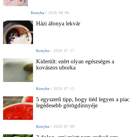
Konyha
2026. 08. 06.
Házi áfonya lekvár
Konyha
2026. 07. 17.
Kiderült: ezért olyan egészséges a
kovászos uborka
Konyha
2026. 07. 15.
5 egyszerű tipp, hogy tiéd legyen a piac
legédesebb görögdinnyéje
Konyha
2026. 07. 09.