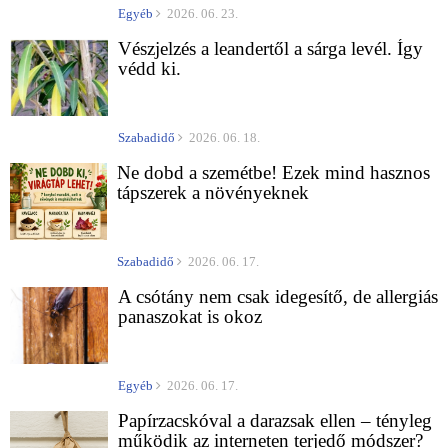
Egyéb
2026. 06. 23.
Vészjelzés a leandertől a sárga levél. Így
védd ki.
Szabadidő
2026. 06. 18.
Ne dobd a szemétbe! Ezek mind hasznos
tápszerek a növényeknek
Szabadidő
2026. 06. 17.
A csótány nem csak idegesítő, de allergiás
panaszokat is okoz
Egyéb
2026. 06. 17.
Papírzacskóval a darazsak ellen – tényleg
működik az interneten terjedő módszer?