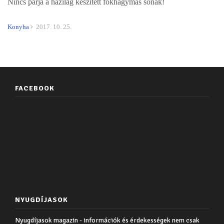
Nincs párja a házilag készített fokhagymás sónak!
Konyha
2017. 10. 25.
FACEBOOK
NYUGDÍJASOK
Nyugdíjasok magazin - információk és érdekességek nem csak