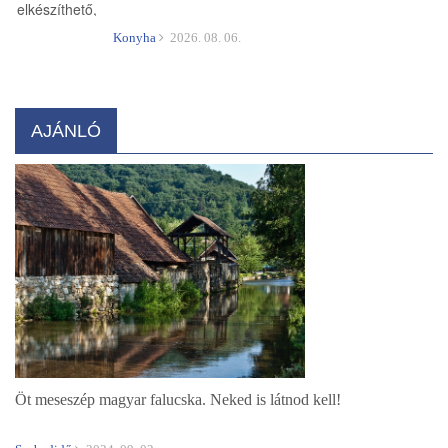
Konyha
2026. 08. 06.
AJÁNLÓ
Öt meseszép magyar falucska. Neked is látnod kell!