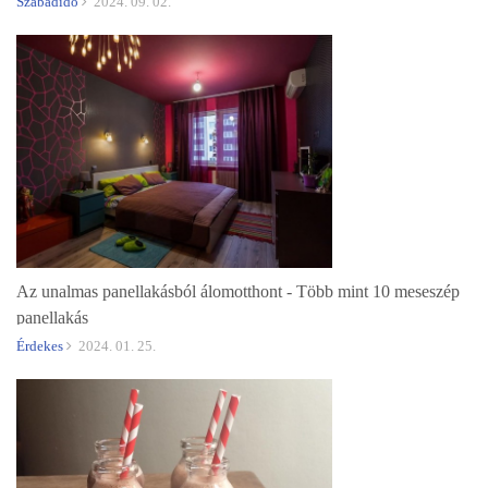
Szabadidő
2024. 09. 02.
Az unalmas panellakásból álomotthont - Több mint 10 meseszép
panellakás
Érdekes
2024. 01. 25.