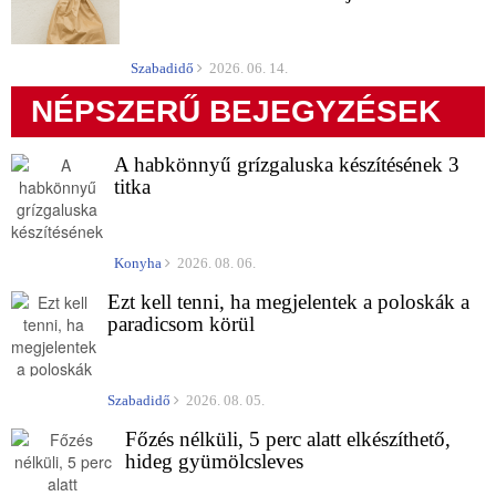
Szabadidő
2026. 06. 14.
NÉPSZERŰ BEJEGYZÉSEK
A habkönnyű grízgaluska készítésének 3
titka
Konyha
2026. 08. 06.
Ezt kell tenni, ha megjelentek a poloskák a
paradicsom körül
Szabadidő
2026. 08. 05.
Főzés nélküli, 5 perc alatt elkészíthető,
hideg gyümölcsleves