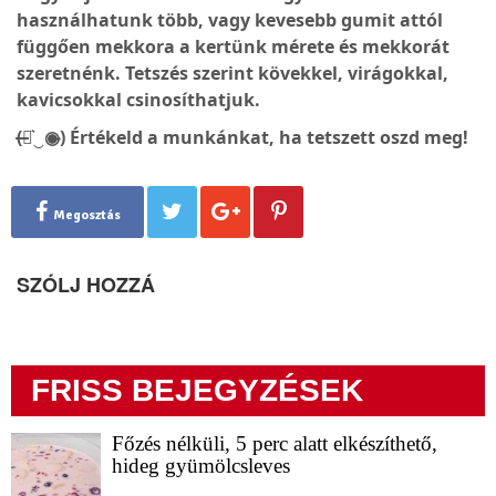
használhatunk több, vagy kevesebb gumit attól
függően mekkora a kertünk mérete és mekkorát
szeretnénk. Tetszés szerint kövekkel, virágokkal,
kavicsokkal csinosíthatjuk.
(̶◉͛‿◉̶) Értékeld a munkánkat, ha tetszett oszd meg!
Megosztás
SZÓLJ HOZZÁ
FRISS BEJEGYZÉSEK
Főzés nélküli, 5 perc alatt elkészíthető,
hideg gyümölcsleves