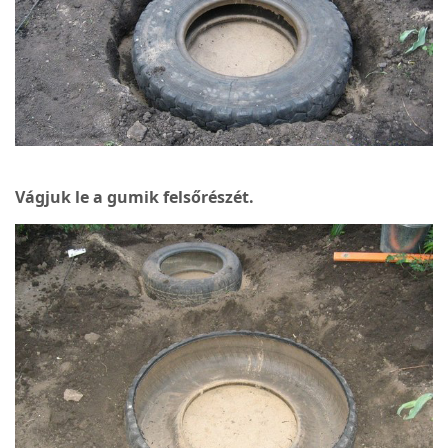
Vágjuk le a gumik felsőrészét.