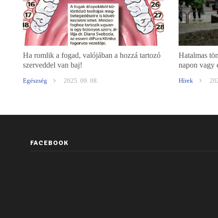
Ha romlik a fogad, valójában a hozzá tartozó
Hatalmas töm
szerveddel van baj!
napon vagy é
vizsgálatra 
Egészség
2025. 09. 08.
Hírek
202
FACEBOOK