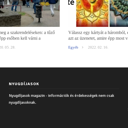
eg a szakrendeléseken: a tűző
Válassz egy kártyát a háromból,
pp esőben kell várni a
azt az üzenetet, amire épp most 
érkezőknek
szükséged
0. 05. 28.
Egyéb
2022. 02. 16.
NYUGDÍJASOK
Nyugdíjasok magazin - információk és érdekességek nem csak
nyugdíjasoknak.