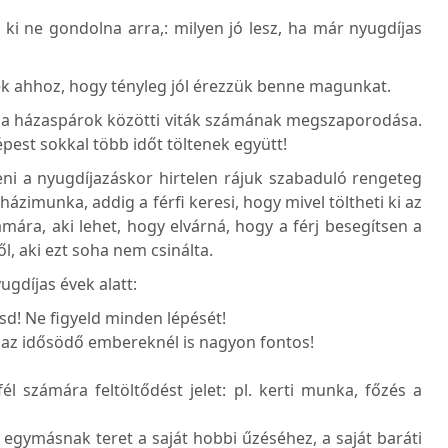
 ki ne gondolna arra,: milyen jó lesz, ha már nyugdíjas
ek ahhoz, hogy tényleg jól érezzük benne magunkat.
 a házaspárok közötti viták számának megszaporodása.
pest sokkal több időt töltenek együtt!
eni a nyugdíjazáskor hirtelen rájuk szabaduló rengeteg
ázimunka, addig a férfi keresi, hogy mivel töltheti ki az
mára, aki lehet, hogy elvárná, hogy a férj besegítsen a
ől, aki ezt soha nem csinálta.
gdíjas évek alatt:
tsd! Ne figyeld minden lépését!
g az idősödő embereknél is nagyon fontos!
 számára feltöltődést jelet: pl. kerti munka, főzés a
 egymásnak teret a saját hobbi űzéséhez, a saját baráti