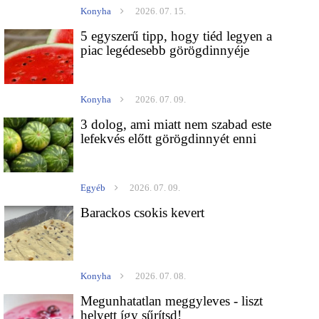
Konyha
2026. 07. 15.
5 egyszerű tipp, hogy tiéd legyen a
piac legédesebb görögdinnyéje
Konyha
2026. 07. 09.
3 dolog, ami miatt nem szabad este
lefekvés előtt görögdinnyét enni
Egyéb
2026. 07. 09.
Barackos csokis kevert
Konyha
2026. 07. 08.
Megunhatatlan meggyleves - liszt
helyett így sűrítsd!