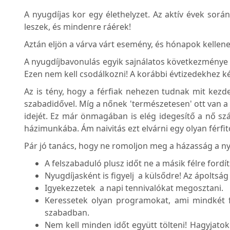
A nyugdíjas kor egy élethelyzet. Az aktív évek során
leszek, és mindenre ráérek!
Aztán eljön a várva várt esemény, és hónapok kellen
A nyugdíjbavonulás egyik sajnálatos következménye
Ezen nem kell csodálkozni! A korábbi évtizedekhez ké
Az is tény, hogy a férfiak nehezen tudnak mit kezd
szabadidővel. Míg a nőnek 'természetesen' ott van a h
idejét. Ez már önmagában is elég idegesítő a nő szá
házimunkába. Ám naivitás ezt elvárni egy olyan férfit
Pár jó tanács, hogy ne romoljon meg a házasság a nyu
A felszabaduló plusz időt ne a másik félre fordí
Nyugdíjasként is figyelj a külsődre! Az ápoltsá
Igyekezzetek a napi tennivalókat megosztani.
Keressetek olyan programokat, ami mindkét fél
szabadban.
Nem kell minden időt együtt tölteni! Hagyjatok