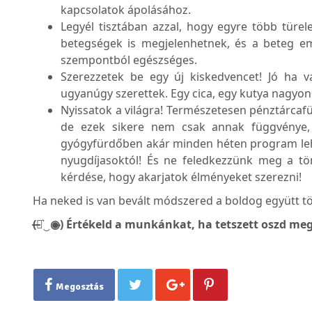
kapcsolatok ápolásához.
Legyél tisztában azzal, hogy egyre több türel
betegségek is megjelenhetnek, és a beteg e
szempontból egészséges.
Szerezzetek be egy új kiskedvencet! Jó ha v
ugyanúgy szerettek. Egy cica, egy kutya nagyo
Nyissatok a világra! Természetesen pénztárca
de ezek sikere nem csak annak függvénye, 
gyógyfürdőben akár minden héten program le
nyugdíjasoktól! És ne feledkezzünk meg a t
kérdése, hogy akarjatok élményeket szerezni!
Ha neked is van bevált módszered a boldog együtt tö
(̶◉͛‿◉̶) Értékeld a munkánkat, ha tetszett oszd meg
Megosztás