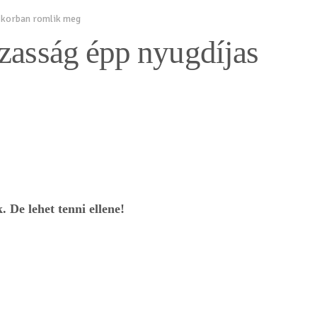
s korban romlik meg
ázasság épp nyugdíjas
 De lehet tenni ellene!