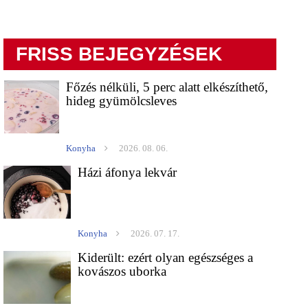
FRISS BEJEGYZÉSEK
Főzés nélküli, 5 perc alatt elkészíthető,
hideg gyümölcsleves
Konyha
2026. 08. 06.
Házi áfonya lekvár
Konyha
2026. 07. 17.
Kiderült: ezért olyan egészséges a
kovászos uborka