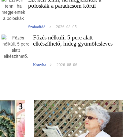
poloskák a paradicsom körül
Szabadidő
2026. 08. 05.
Főzés nélküli, 5 perc alatt
elkészíthető, hideg gyümölcsleves
Konyha
2026. 08. 06.