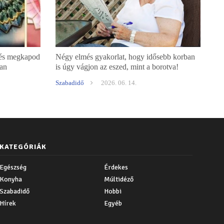
 és megkapod
Négy elmés gyakorlat, hogy idősebb korban
van
is úgy vágjon az eszed, mint a borotva!
Szabadidő
2026. 06. 14.
KATEGÓRIÁK
Egészség
Érdekes
Konyha
Múltidéző
Szabadidő
Hobbi
Hírek
Egyéb