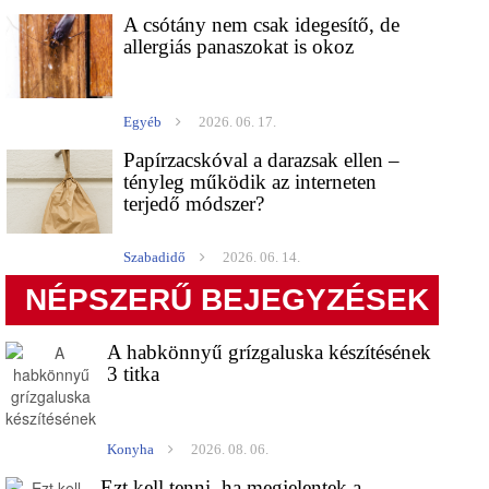
A csótány nem csak idegesítő, de
allergiás panaszokat is okoz
Egyéb
2026. 06. 17.
Papírzacskóval a darazsak ellen –
tényleg működik az interneten
terjedő módszer?
Szabadidő
2026. 06. 14.
NÉPSZERŰ BEJEGYZÉSEK
A habkönnyű grízgaluska készítésének
3 titka
Konyha
2026. 08. 06.
Ezt kell tenni, ha megjelentek a