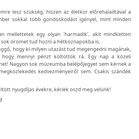
emre lesz szükség, hiszen az életkor előrehaladtával a
mber sokkal több gondoskodást igényel, mint minden
an mellettetek egy olyan 'harmadik', akit mindketten
n sok örömet tud hozni a hétköznapokba is.
függő, hogy ki milyen utazást tud megengedni magának,
hogy mennyi pénzt költöttök rá. Egy nap a közeli
het! Nagyon sok múzeumba belépőjegyet sem kérnek a
ömegközlekedés kedvezményeiről sem. Csakis szándék
ltött nyugdíjas évekre, kérlek oszd meg velünk!
!