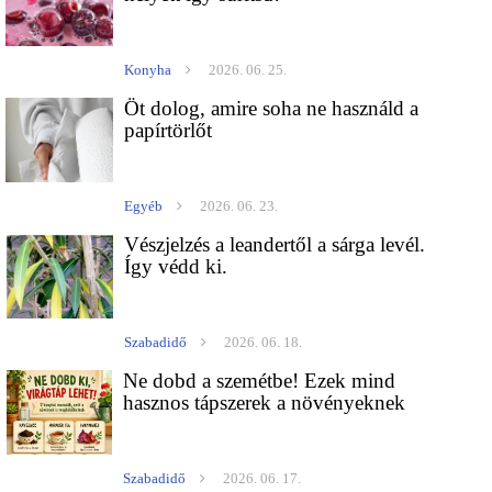
Konyha
2026. 06. 25.
Öt dolog, amire soha ne használd a
papírtörlőt
Egyéb
2026. 06. 23.
Vészjelzés a leandertől a sárga levél.
Így védd ki.
Szabadidő
2026. 06. 18.
Ne dobd a szemétbe! Ezek mind
hasznos tápszerek a növényeknek
Szabadidő
2026. 06. 17.