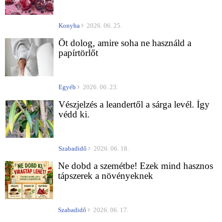
Konyha
2026. 06. 25.
Öt dolog, amire soha ne használd a
papírtörlőt
Egyéb
2026. 06. 23.
Vészjelzés a leandertől a sárga levél. Így
védd ki.
Szabadidő
2026. 06. 18.
Ne dobd a szemétbe! Ezek mind hasznos
tápszerek a növényeknek
Szabadidő
2026. 06. 17.