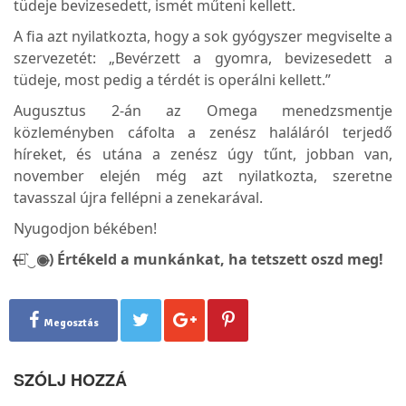
tüdeje bevizesedett, ismét műteni kellett.
A fia azt nyilatkozta, hogy a sok gyógyszer megviselte a
szervezetét: „Bevérzett a gyomra, bevizesedett a
tüdeje, most pedig a térdét is operálni kellett.”
Augusztus 2-án az Omega menedzsmentje
közleményben cáfolta a zenész haláláról terjedő
híreket, és utána a zenész úgy tűnt, jobban van,
november elején még azt nyilatkozta, szeretne
tavasszal újra fellépni a zenekarával.
Nyugodjon békében!
(̶◉͛‿◉̶) Értékeld a munkánkat, ha tetszett oszd meg!
Megosztás
SZÓLJ HOZZÁ