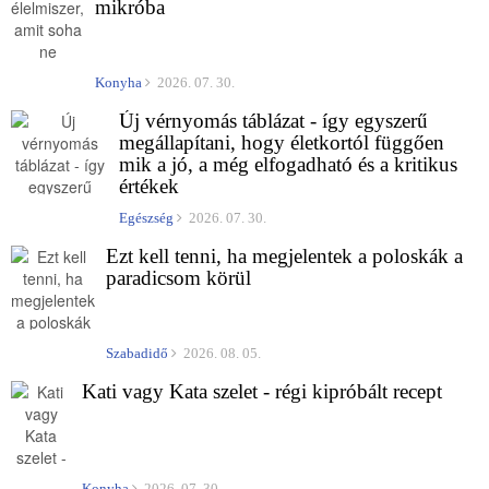
mikróba
Konyha
2026. 07. 30.
Új vérnyomás táblázat - így egyszerű
megállapítani, hogy életkortól függően
mik a jó, a még elfogadható és a kritikus
értékek
Egészség
2026. 07. 30.
Ezt kell tenni, ha megjelentek a poloskák a
paradicsom körül
Szabadidő
2026. 08. 05.
Kati vagy Kata szelet - régi kipróbált recept
Konyha
2026. 07. 30.