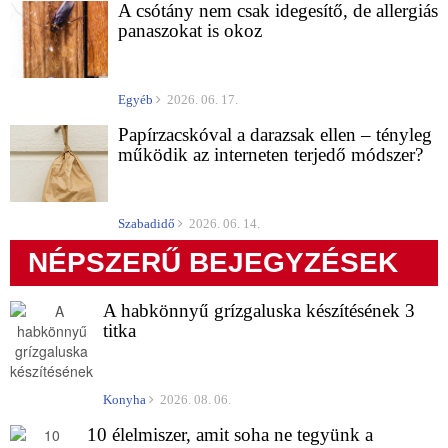
A csótány nem csak idegesítő, de allergiás
panaszokat is okoz
Egyéb
2026. 06. 17.
Papírzacskóval a darazsak ellen – tényleg
működik az interneten terjedő módszer?
Szabadidő
2026. 06. 14.
NÉPSZERŰ BEJEGYZÉSEK
A habkönnyű grízgaluska készítésének 3
titka
Konyha
2026. 08. 06.
10 élelmiszer, amit soha ne tegyünk a