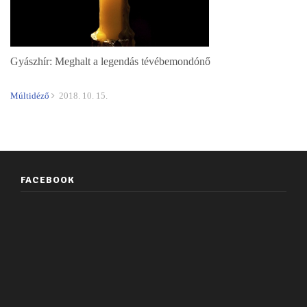
Gyászhír: Meghalt a legendás tévébemondónő
Múltidéző
2018. 10. 15.
FACEBOOK