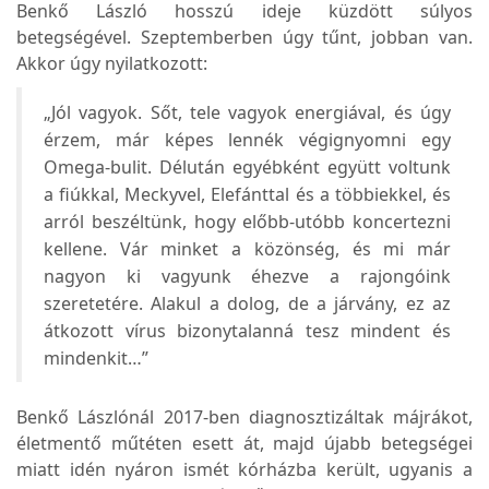
Benkő László hosszú ideje küzdött súlyos
betegségével. Szeptemberben úgy tűnt, jobban van.
Akkor úgy nyilatkozott:
„Jól vagyok. Sőt, tele vagyok energiával, és úgy
érzem, már képes lennék végignyomni egy
Omega-bulit. Délután egyébként együtt voltunk
a fiúkkal, Meckyvel, Elefánttal és a többiekkel, és
arról beszéltünk, hogy előbb-utóbb koncertezni
kellene. Vár minket a közönség, és mi már
nagyon ki vagyunk éhezve a rajongóink
szeretetére. Alakul a dolog, de a járvány, ez az
átkozott vírus bizonytalanná tesz mindent és
mindenkit…”
Benkő Lászlónál 2017-ben diagnosztizáltak májrákot,
életmentő műtéten esett át, majd újabb betegségei
miatt idén nyáron ismét kórházba került, ugyanis a