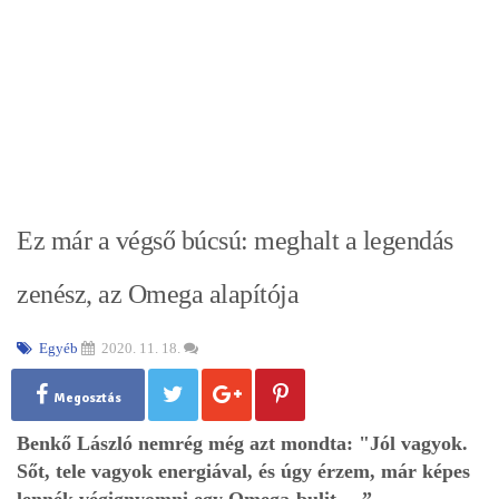
Ez már a végső búcsú: meghalt a legendás
zenész, az Omega alapítója
Egyéb
2020. 11. 18.
Megosztás
Benkő László nemrég még azt mondta: "Jól vagyok.
Sőt, tele vagyok energiával, és úgy érzem, már képes
lennék végignyomni egy Omega-bulit.…”