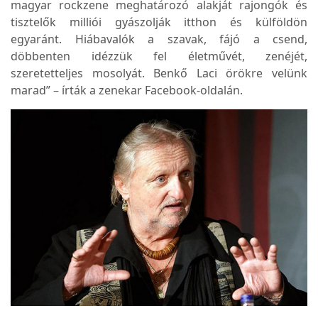
magyar rockzene meghatározó alakját rajongók és
tisztelők milliói gyászolják itthon és külföldön
egyaránt. Hiábavalók a szavak, fájó a csend,
döbbenten idézzük fel életművét, zenéjét,
szeretetteljes mosolyát. Benkő Laci örökre velünk
marad” – írták a zenekar Facebook-oldalán.