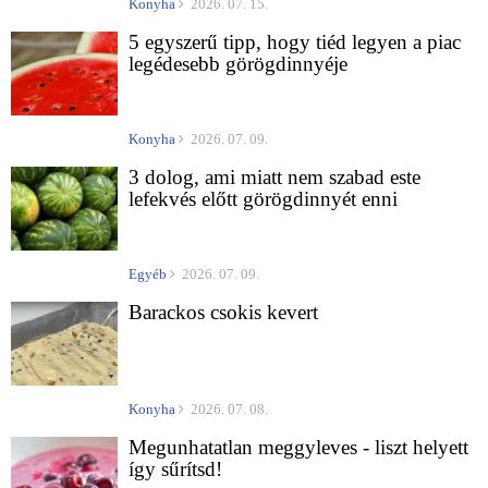
Konyha
2026. 07. 15.
5 egyszerű tipp, hogy tiéd legyen a piac
legédesebb görögdinnyéje
Konyha
2026. 07. 09.
3 dolog, ami miatt nem szabad este
lefekvés előtt görögdinnyét enni
Egyéb
2026. 07. 09.
Barackos csokis kevert
Konyha
2026. 07. 08.
Megunhatatlan meggyleves - liszt helyett
így sűrítsd!