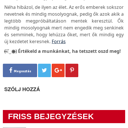
Néha hibázol, de ilyen az élet. Az erős emberek sokszor
nevetnek és mindig mosolyognak, pedig ők azok akik a
legtöbb megpróbáltatáson mentek keresztül. Ők
mindig mosolyognak mert nem engedik meg senkinek
és semminek, hogy lehúzza őket, mert ők mindig egy
új kezdetet keresnek.
Forrás
(̶◉͛‿◉̶) Értékeld a munkánkat, ha tetszett oszd meg!
Megosztás
SZÓLJ HOZZÁ
FRISS BEJEGYZÉSEK