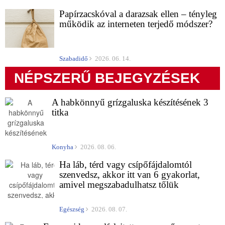
Papírzacskóval a darazsak ellen – tényleg
működik az interneten terjedő módszer?
Szabadidő
2026. 06. 14.
NÉPSZERŰ BEJEGYZÉSEK
A habkönnyű grízgaluska készítésének 3
titka
Konyha
2026. 08. 06.
Ha láb, térd vagy csípőfájdalomtól
szenvedsz, akkor itt van 6 gyakorlat,
amivel megszabadulhatsz tőlük
Egészség
2026. 08. 07.