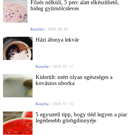
Főzés nélküli, 5 perc alatt elkészíthető,
hideg gyümölcsleves
Konyha
2026. 08. 06.
Házi áfonya lekvár
Konyha
2026. 07. 17.
Kiderült: ezért olyan egészséges a
kovászos uborka
Konyha
2026. 07. 15.
5 egyszerű tipp, hogy tiéd legyen a piac
legédesebb görögdinnyéje