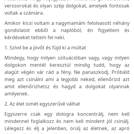
verssorokat és olyan szép dolgokat, amelyek fontosak
voltak a számára.
Amikor kicsi voltam a nagymamám felolvasott néhány
gondolatot ebből a naplóból, én figyeltem és
kérdéseket tettem fel neki.
1. Szívd be a jövőt és fújd ki a múltat
Mindegy, hogy milyen szituációban vagy, vagy milyen
dolgokon mentél keresztül mindig tudd, hogy az
alagút végén vár rád a fény. Ne panaszkodj. Próbáld
meg azt csinálni ami a legjobb neked, ellenőrizd azt
amit ellenőrizhetsz és hagyd a dolgokat olyannak
amilyenek.
2. Az élet ismét egyszerűvé válhat
Egyszerre csak egy dologra koncentrálj, nem kell
mindennel foglalkozz és nem kell mindent jól csinálj.
Lélegezz és élj a jelenben, örülj az életnek, az apró