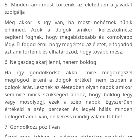
5. Minden ami most történik az életedben a javadat
szolgálja
Még akkor is így van, ha most nehéznek tűnik
elhinned. Azok a dolgok amiken keresztülmész
segíteni fognak, hogy magabiztosabb és komolyabb
légy. El fogod érni, hogy megértsd az életet, elfogadod
azt ami történik és elhatározod, hogy tovább mész.
6. Ne gazdag akarj lenni, hanem boldog
Ha így gondolkodsz akkor mire megöregszel
megfogod érteni a dolgok értékét, nem csupán a
dolgok árát. Lesznek az életedben olyan napok amikor
semmire nincs szükséged ahhoz, hogy boldog légy
vagy mosolyogj, ezek a szép napok. Egyszerűen
értékeld a szép perceket és legyél hálás minden
dologért amid van, ne keress mindig valami többet.
7. Gondolkozz pozitívan