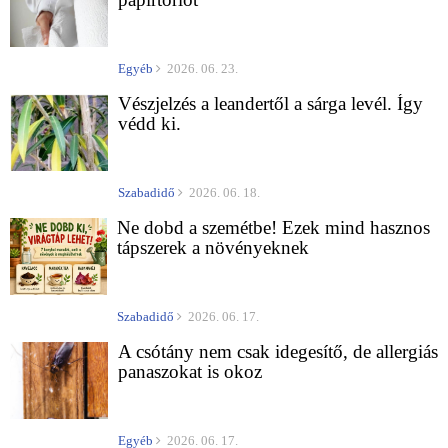
Egyéb
2026. 06. 23.
Vészjelzés a leandertől a sárga levél. Így
védd ki.
Szabadidő
2026. 06. 18.
Ne dobd a szemétbe! Ezek mind hasznos
tápszerek a növényeknek
Szabadidő
2026. 06. 17.
A csótány nem csak idegesítő, de allergiás
panaszokat is okoz
Egyéb
2026. 06. 17.