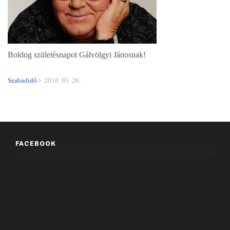
Boldog születésnapot Gálvölgyi Jánosnak!
Szabadidő
2018. 05. 26.
FACEBOOK