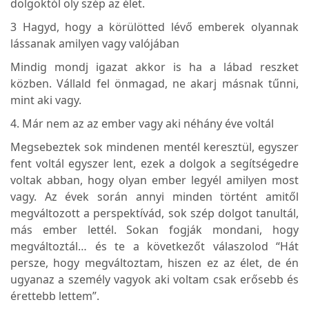
dolgoktól oly szép az élet.
3 Hagyd, hogy a körülötted lévő emberek olyannak
lássanak amilyen vagy valójában
Mindig mondj igazat akkor is ha a lábad reszket
közben. Vállald fel önmagad, ne akarj másnak tűnni,
mint aki vagy.
4. Már nem az az ember vagy aki néhány éve voltál
Megsebeztek sok mindenen mentél keresztül, egyszer
fent voltál egyszer lent, ezek a dolgok a segítségedre
voltak abban, hogy olyan ember legyél amilyen most
vagy. Az évek során annyi minden történt amitől
megváltozott a perspektívád, sok szép dolgot tanultál,
más ember lettél. Sokan fogják mondani, hogy
megváltoztál… és te a következőt válaszolod “Hát
persze, hogy megváltoztam, hiszen ez az élet, de én
ugyanaz a személy vagyok aki voltam csak erősebb és
érettebb lettem”.