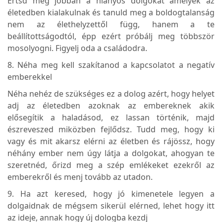
Értsd meg jobban a hiányos dolgokat amelyek az
életedben kialakulnak és tanuld meg a boldogtalanság
nem az élethelyzettől függ, hanem a te
beállítottságodtól, épp ezért próbálj meg többször
mosolyogni. Figyelj oda a családodra.
8. Néha meg kell szakítanod a kapcsolatot a negatív
emberekkel
Néha nehéz de szükséges ez a dolog azért, hogy helyet
adj az életedben azoknak az embereknek akik
elősegítik a haladásod, ez lassan történik, majd
észreveszed miközben fejlődsz. Tudd meg, hogy ki
vagy és mit akarsz elérni az életben és rájössz, hogy
néhány ember nem úgy látja a dolgokat, ahogyan te
szeretnéd, őrizd meg a szép emlékeket ezekről az
emberekről és menj tovább az utadon.
9. Ha azt keresed, hogy jó kimenetele legyen a
dolgaidnak de mégsem sikerül elérned, lehet hogy itt
az ideje, annak hogy új dologba kezdj