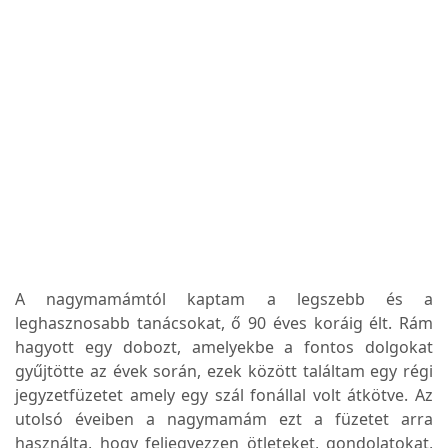
A nagymamámtól kaptam a legszebb és a
leghasznosabb tanácsokat, ő 90 éves koráig élt. Rám
hagyott egy dobozt, amelyekbe a fontos dolgokat
gyűjtötte az évek során, ezek között találtam egy régi
jegyzetfüzetet amely egy szál fonállal volt átkötve. Az
utolsó éveiben a nagymamám ezt a füzetet arra
használta, hogy feljegyezzen ötleteket, gondolatokat,