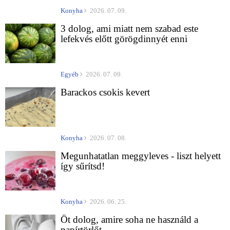
Konyha
2026. 07. 09.
3 dolog, ami miatt nem szabad este
lefekvés előtt görögdinnyét enni
Egyéb
2026. 07. 09.
Barackos csokis kevert
Konyha
2026. 07. 08.
Megunhatatlan meggyleves - liszt helyett
így sűrítsd!
Konyha
2026. 06. 25.
Öt dolog, amire soha ne használd a
papírtörlőt