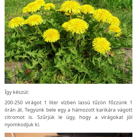
Így készül:
200-250 virágot 1 liter vízben lassú tűzön főzzünk 1
órán át. Tegyünk bele egy a hámozott karikára vágott
citromot is. Szűrjük le úgy, hogy a virágokat jól
nyomkodjuk ki.