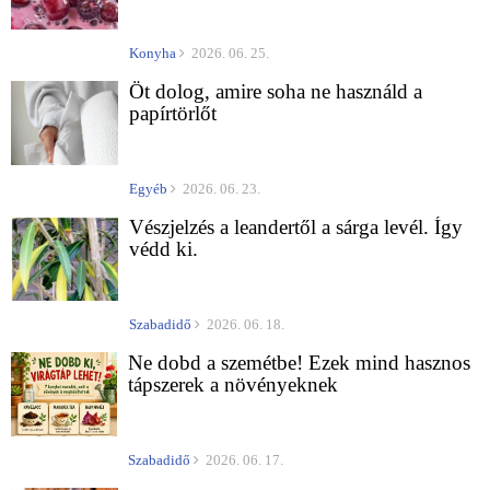
Konyha
2026. 06. 25.
Öt dolog, amire soha ne használd a
papírtörlőt
Egyéb
2026. 06. 23.
Vészjelzés a leandertől a sárga levél. Így
védd ki.
Szabadidő
2026. 06. 18.
Ne dobd a szemétbe! Ezek mind hasznos
tápszerek a növényeknek
Szabadidő
2026. 06. 17.