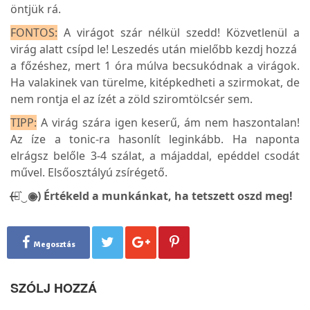
öntjük rá.
FONTOS:
A virágot szár nélkül szedd! Közvetlenül a
virág alatt csípd le! Leszedés után mielőbb kezdj hozzá
a főzéshez, mert 1 óra múlva becsukódnak a virágok.
Ha valakinek van türelme, kitépkedheti a szirmokat, de
nem rontja el az ízét a zöld sziromtölcsér sem.
TIPP:
A virág szára igen keserű, ám nem haszontalan!
Az íze a tonic-ra hasonlít leginkább. Ha naponta
elrágsz belőle 3-4 szálat, a májaddal, epéddel csodát
művel. Elsőosztályú zsírégető.
(̶◉͛‿◉̶) Értékeld a munkánkat, ha tetszett oszd meg!
Megosztás
SZÓLJ HOZZÁ