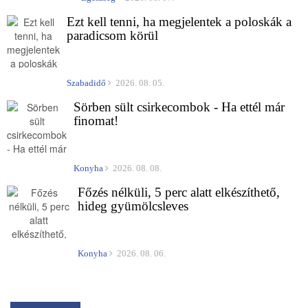
Ezt kell tenni, ha megjelentek a poloskák a
paradicsom körül
Szabadidő
2026. 08. 05.
Sörben sült csirkecombok - Ha ettél már
finomat!
Konyha
2026. 08. 08.
Főzés nélküli, 5 perc alatt elkészíthető,
hideg gyümölcsleves
Konyha
2026. 08. 06.