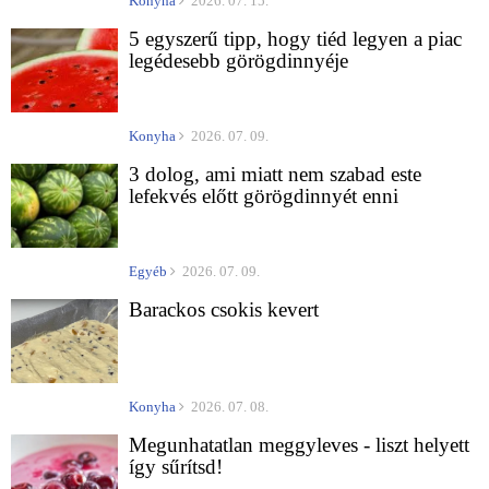
Konyha
2026. 07. 15.
5 egyszerű tipp, hogy tiéd legyen a piac
legédesebb görögdinnyéje
Konyha
2026. 07. 09.
3 dolog, ami miatt nem szabad este
lefekvés előtt görögdinnyét enni
Egyéb
2026. 07. 09.
Barackos csokis kevert
Konyha
2026. 07. 08.
Megunhatatlan meggyleves - liszt helyett
így sűrítsd!