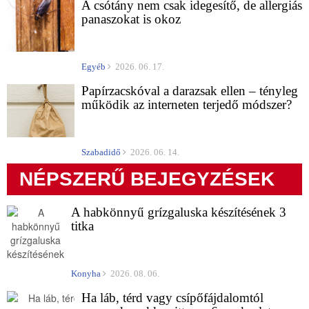
A csótány nem csak idegesítő, de allergiás
panaszokat is okoz
Egyéb
2026. 06. 17.
Papírzacskóval a darazsak ellen – tényleg
működik az interneten terjedő módszer?
Szabadidő
2026. 06. 14.
NÉPSZERŰ BEJEGYZÉSEK
A habkönnyű grízgaluska készítésének 3
titka
Konyha
2026. 08. 06.
Ha láb, térd vagy csípőfájdalomtól