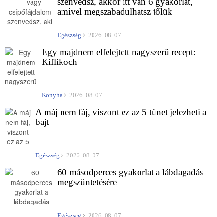
szenvedsz, akkor itt van 6 gyakorlat,
amivel megszabadulhatsz tőlük
Egészség
2026. 08. 07.
Egy majdnem elfelejtett nagyszerű recept:
Kiflikoch
Konyha
2026. 08. 07.
A máj nem fáj, viszont ez az 5 tünet jelezheti a
bajt
Egészség
2026. 08. 07.
60 másodperces gyakorlat a lábdagadás
megszüntetésére
Egészség
2026. 08. 07.