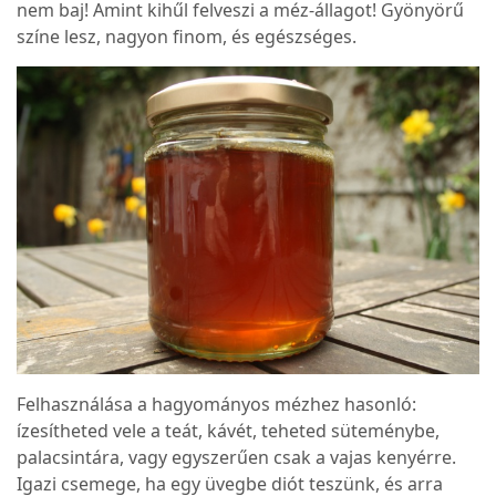
nem baj! Amint kihűl felveszi a méz-állagot! Gyönyörű
színe lesz, nagyon finom, és egészséges.
Felhasználása a hagyományos mézhez hasonló:
ízesítheted vele a teát, kávét, teheted süteménybe,
palacsintára, vagy egyszerűen csak a vajas kenyérre.
Igazi csemege, ha egy üvegbe diót teszünk, és arra