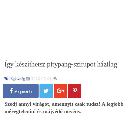
Így készíthetsz pitypang-szirupot házilag
Egészség
2023. 05. 03.
Megosztás
Szedj annyi virágot, amennyit csak tudsz! A legjobb
méregtelenítő és májvédő növény.