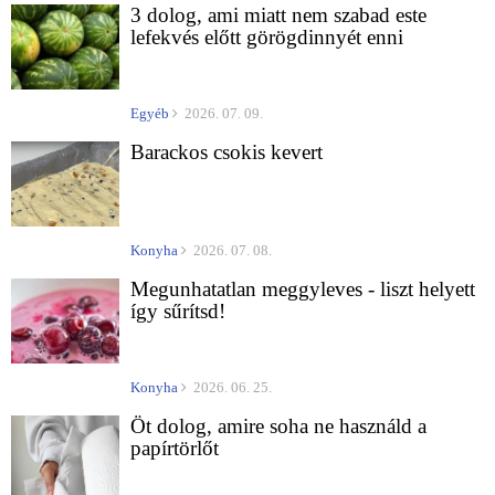
3 dolog, ami miatt nem szabad este
lefekvés előtt görögdinnyét enni
Egyéb
2026. 07. 09.
Barackos csokis kevert
Konyha
2026. 07. 08.
Megunhatatlan meggyleves - liszt helyett
így sűrítsd!
Konyha
2026. 06. 25.
Öt dolog, amire soha ne használd a
papírtörlőt