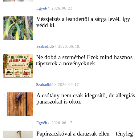
Egyéb
2026. 06. 23.
Vészjelzés a leandertől a sárga levél. Így
védd ki.
Szabadidő
2026. 06. 18.
Ne dobd a szemétbe! Ezek mind hasznos
tápszerek a növényeknek
Szabadidő
2026. 06. 17.
A csótány nem csak idegesítő, de allergiás
panaszokat is okoz
Egyéb
2026. 06. 17.
Papírzacskóval a darazsak ellen – tényleg