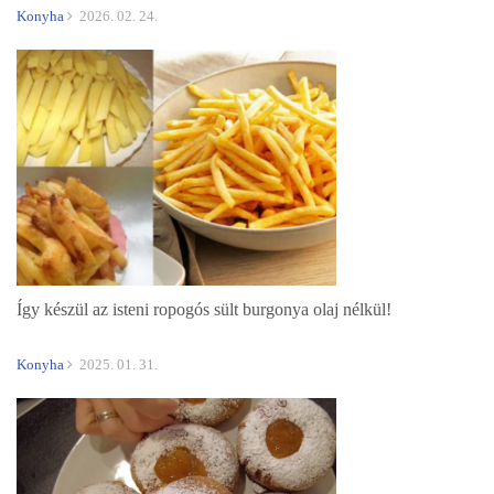
Konyha
2026. 02. 24.
Így készül az isteni ropogós sült burgonya olaj nélkül!
Konyha
2025. 01. 31.