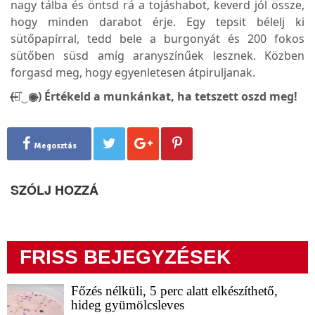
nagy tálba és öntsd rá a tojáshabot, keverd jól össze,
hogy minden darabot érje. Egy tepsit bélelj ki
sütőpapírral, tedd bele a burgonyát és 200 fokos
sütőben süsd amíg aranyszínűek lesznek. Közben
forgasd meg, hogy egyenletesen átpiruljanak.
(̶◉͛‿◉̶) Értékeld a munkánkat, ha tetszett oszd meg!
Megosztás
SZÓLJ HOZZÁ
FRISS BEJEGYZÉSEK
Főzés nélküli, 5 perc alatt elkészíthető,
hideg gyümölcsleves