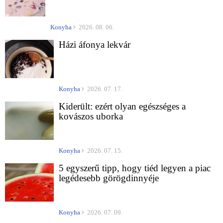
Konyha
2026. 08. 06.
Házi áfonya lekvár
Konyha
2026. 07. 17.
Kiderült: ezért olyan egészséges a
kovászos uborka
Konyha
2026. 07. 15.
5 egyszerű tipp, hogy tiéd legyen a piac
legédesebb görögdinnyéje
Konyha
2026. 07. 09.