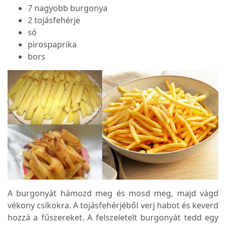
7 nagyobb burgonya
2 tojásfehérje
só
pirospaprika
bors
A burgonyát hámozd meg és mosd meg, majd vágd
vékony csíkokra. A tojásfehérjéből verj habot és keverd
hozzá a fűszereket. A felszeletelt burgonyát tedd egy