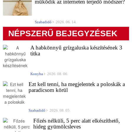
működik az interneten terjedő módszer?
Szabadidő
2026. 06. 14.
NÉPSZERŰ BEJEGYZÉSEK
A habkönnyű grízgaluska készítésének 3
titka
Konyha
2026. 08. 06.
Ezt kell tenni, ha megjelentek a poloskák a
paradicsom körül
Szabadidő
2026. 08. 05.
Főzés nélküli, 5 perc alatt elkészíthető,
hideg gyümölcsleves