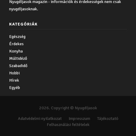
Nyugdíjasok magazin - információk és érdekességek nem csak
nyugdíjasoknak.
KATEGÓRIÁK
Egészség
Érdekes
Konyha
Múltidéző
Szabadidő
Hobbi
Hírek
Egyéb
2026. Copyright © Nyugdíjasok
Adatvédelmi nyilatkozat
Impresszum
Tájékoztató
Felhasználási feltételek