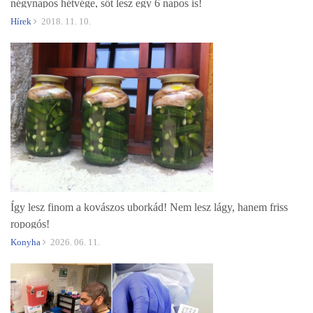
négynapos hétvége, sőt lesz egy 6 napos is!
Hírek
2018. 11. 10.
Így lesz finom a kovászos uborkád! Nem lesz lágy, hanem friss
ropogós!
Konyha
2026. 06. 11.