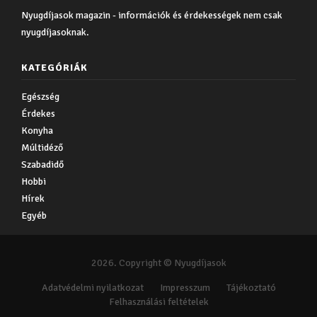
Nyugdíjasok magazin - információk és érdekességek nem csak
nyugdíjasoknak.
KATEGÓRIÁK
Egészség
Érdekes
Konyha
Múltidéző
Szabadidő
Hobbi
Hírek
Egyéb
2026. Copyright © Nyugdíjasok
Adatvédelmi nyilatkozat
Impresszum
Tájékoztató
Felhasználási feltételek