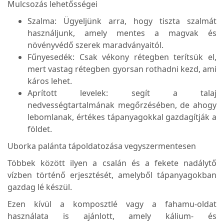
Mulcsozás lehetősségei
Szalma: Ügyeljünk arra, hogy tiszta szalmát
használjunk, amely mentes a magvak és
növényvédő szerek maradványaitól.
Fűnyesedék: Csak vékony rétegben terítsük el,
mert vastag rétegben gyorsan rothadni kezd, ami
káros lehet.
Aprított levelek: segít a talaj
nedvességtartalmának megőrzésében, de ahogy
lebomlanak, értékes tápanyagokkal gazdagítják a
földet.
Uborka palánta tápoldatozása vegyszermentesen
Többek között ilyen a csalán és a fekete nadálytő
vízben történő erjesztését, amelyből tápanyagokban
gazdag lé készül.
Ezen kívül a komposztlé vagy a fahamu-oldat
használata is ajánlott, amely kálium- és