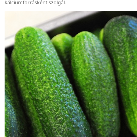
kálciumforrásként szolgál.