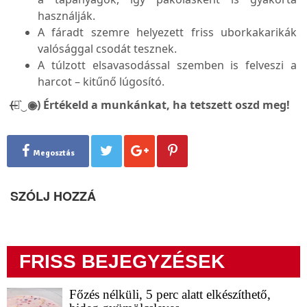
használják.
A fáradt szemre helyezett friss uborkakarikák
valósággal csodát tesznek.
A túlzott elsavasodással szemben is felveszi a
harcot – kitűnő lúgosító.
(̶◉͛‿◉̶) Értékeld a munkánkat, ha tetszett oszd meg!
Megosztás
SZÓLJ HOZZÁ
FRISS BEJEGYZÉSEK
Főzés nélküli, 5 perc alatt elkészíthető,