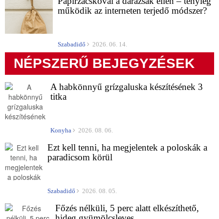
Papírzacskóval a darazsak ellen – tényleg
működik az interneten terjedő módszer?
Szabadidő
2026. 06. 14.
NÉPSZERŰ BEJEGYZÉSEK
A habkönnyű grízgaluska készítésének 3
titka
Konyha
2026. 08. 06.
Ezt kell tenni, ha megjelentek a poloskák a
paradicsom körül
Szabadidő
2026. 08. 05.
Főzés nélküli, 5 perc alatt elkészíthető,
hideg gyümölcsleves