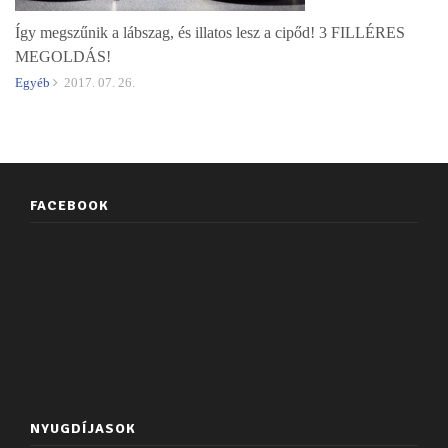
Így megszűnik a lábszag, és illatos lesz a cipőd! 3 FILLÉRES
MEGOLDÁS!
Egyéb
2017. 07. 26.
FACEBOOK
NYUGDÍJASOK