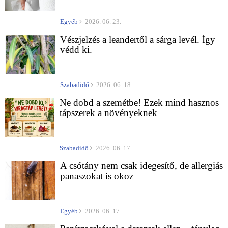
Egyéb
2026. 06. 23.
Vészjelzés a leandertől a sárga levél. Így
védd ki.
Szabadidő
2026. 06. 18.
Ne dobd a szemétbe! Ezek mind hasznos
tápszerek a növényeknek
Szabadidő
2026. 06. 17.
A csótány nem csak idegesítő, de allergiás
panaszokat is okoz
Egyéb
2026. 06. 17.