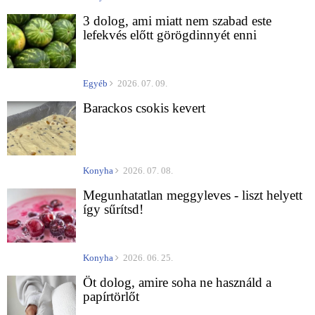
3 dolog, ami miatt nem szabad este
lefekvés előtt görögdinnyét enni
Egyéb
2026. 07. 09.
Barackos csokis kevert
Konyha
2026. 07. 08.
Megunhatatlan meggyleves - liszt helyett
így sűrítsd!
Konyha
2026. 06. 25.
Öt dolog, amire soha ne használd a
papírtörlőt