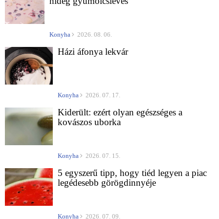
hideg gyümölcsleves
Konyha
2026. 08. 06.
Házi áfonya lekvár
Konyha
2026. 07. 17.
Kiderült: ezért olyan egészséges a
kovászos uborka
Konyha
2026. 07. 15.
5 egyszerű tipp, hogy tiéd legyen a piac
legédesebb görögdinnyéje
Konyha
2026. 07. 09.