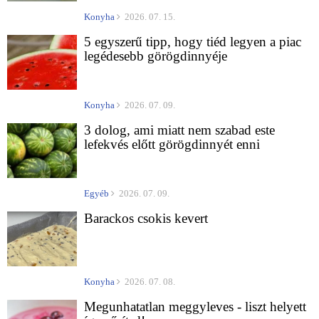
Konyha
2026. 07. 15.
5 egyszerű tipp, hogy tiéd legyen a piac
legédesebb görögdinnyéje
Konyha
2026. 07. 09.
3 dolog, ami miatt nem szabad este
lefekvés előtt görögdinnyét enni
Egyéb
2026. 07. 09.
Barackos csokis kevert
Konyha
2026. 07. 08.
Megunhatatlan meggyleves - liszt helyett