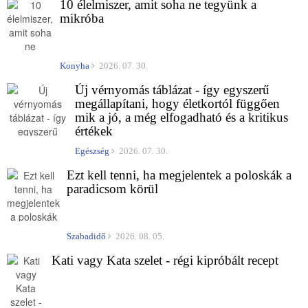
10 élelmiszer, amit soha ne tegyünk a
mikróba
Konyha
2026. 07. 30.
Új vérnyomás táblázat - így egyszerű
megállapítani, hogy életkortól függően
mik a jó, a még elfogadható és a kritikus
értékek
Egészség
2026. 07. 30.
Ezt kell tenni, ha megjelentek a poloskák a
paradicsom körül
Szabadidő
2026. 08. 05.
Kati vagy Kata szelet - régi kipróbált recept