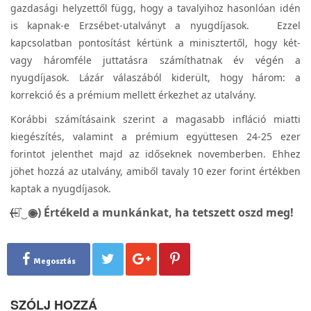
gazdasági helyzettől függ, hogy a tavalyihoz hasonlóan idén
is kapnak-e Erzsébet-utalványt a nyugdíjasok. Ezzel
kapcsolatban pontosítást kértünk a minisztertől, hogy két-
vagy háromféle juttatásra számíthatnak év végén a
nyugdíjasok. Lázár válaszából kiderült, hogy három: a
korrekció és a prémium mellett érkezhet az utalvány.
Korábbi számításaink szerint a magasabb infláció miatti
kiegészítés, valamint a prémium együttesen 24-25 ezer
forintot jelenthet majd az időseknek novemberben. Ehhez
jöhet hozzá az utalvány, amiből tavaly 10 ezer forint értékben
kaptak a nyugdíjasok.
(̶◉͛‿◉̶) Értékeld a munkánkat, ha tetszett oszd meg!
Megosztás
SZÓLJ HOZZÁ