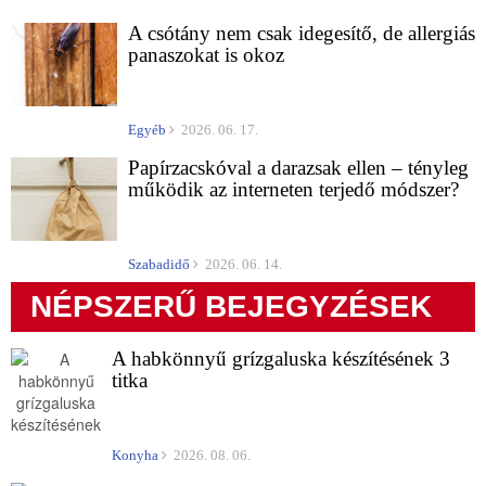
A csótány nem csak idegesítő, de allergiás
panaszokat is okoz
Egyéb
2026. 06. 17.
Papírzacskóval a darazsak ellen – tényleg
működik az interneten terjedő módszer?
Szabadidő
2026. 06. 14.
NÉPSZERŰ BEJEGYZÉSEK
A habkönnyű grízgaluska készítésének 3
titka
Konyha
2026. 08. 06.