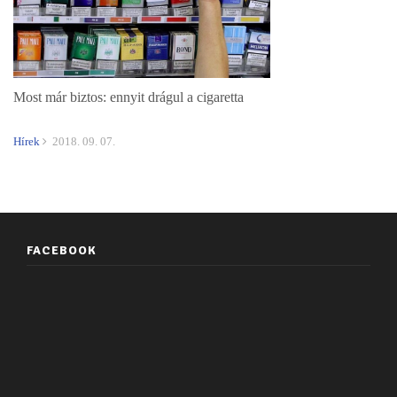
Most már biztos: ennyit drágul a cigaretta
Hírek
2018. 09. 07.
FACEBOOK