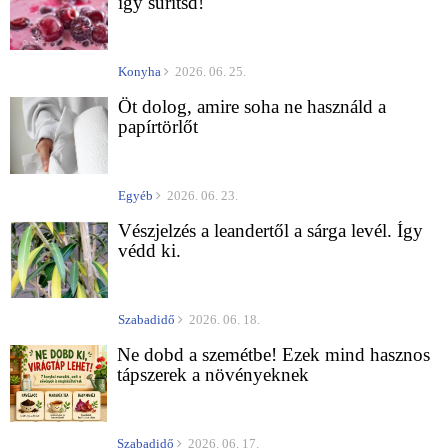
így sűrítsd!
Konyha
2026. 06. 25.
Öt dolog, amire soha ne használd a
papírtörlőt
Egyéb
2026. 06. 23.
Vészjelzés a leandertől a sárga levél. Így
védd ki.
Szabadidő
2026. 06. 18.
Ne dobd a szemétbe! Ezek mind hasznos
tápszerek a növényeknek
Szabadidő
2026. 06. 17.