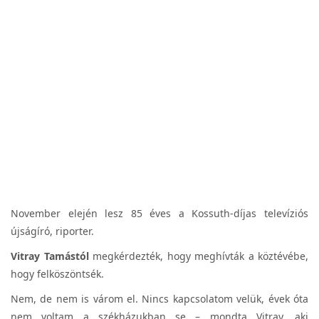
November elején lesz 85 éves a Kossuth-díjas televíziós
újságíró, riporter.
Vitray Tamástól
megkérdezték, hogy meghívták a köztévébe,
hogy felköszöntsék.
Nem, de nem is várom el. Nincs kapcsolatom velük, évek óta
nem voltam a székházukban se – mondta Vitray, aki