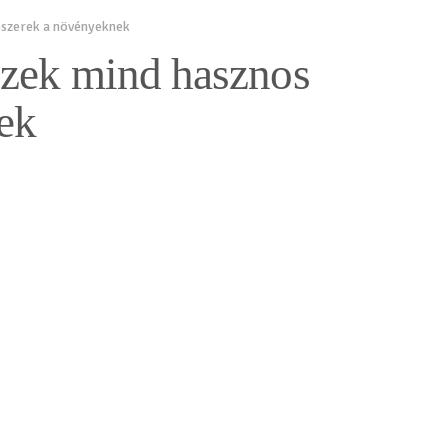
pszerek a növényeknek
Ezek mind hasznos
ek