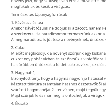
növény jelzi, hogy szüksége van erre a műveletre, me
megfakulnak és késik a virágzás.
Természetes tápanyagforrások
1. Kávézacc és tea
Amikor kávét főzünk ne dobjuk ki a zaccot, hanem ke
a szerkezete. Ha paradicsomot termesztünk akkor a k
A megmaradt tea is jót tesz a növényeknek, öntözzü
2. Cukor
Mielőtt meglocsoljuk a növényt szórjunk egy kiskanál 
cukrot egy pohár vízben és ezt öntsük a virágföldre
ha sűrűbben öntözzük a földet cukros vízzel, ez előse
3. Hagymahéj
Bizonyított tény, hogy a hagyma nagyon jó hatással v
készített tinktúra számtalan hasznos összetevőből áll.
szárított hagymahéjat 2 liter vízben, majd tegyük e
Majd szűrjük le és már meg is öntözhetjük a virágok f
4. Élesztő