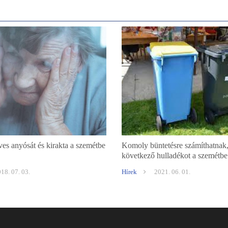
ves anyósát és kirakta a szemétbe
Komoly büntetésre számíthatnak,
következő hulladékot a szemétbe
18. 07. 03.
Hírek
2021. 06. 01.