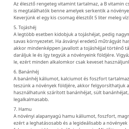
Az élesztő rengeteg vitamint tartalmaz, a B vitamin
is megtalálhatók benne amelyek serkentik a növény
Keverjünk el egy kis csomag élesztőt 5 liter meleg v
5. Tojáshéj
A legtöbb esetben kidobjuk a tojáshéjat, pedig nagy
savas környezetet. Ha ásványi eredetű műtrágyát ha
akkor mindenképpen javallott a tojáshéjjal történő t
daráljuk le és így tegyük a növényeink földjére. Vig
le, ezért minden alkalomkor csak keveset használjunk
6. Banánhéj
A banánhéj káliumot, kalciumot és foszfort tartalma
teszünk a növények földjére, akkor felgyorsíthatjuk 
használhatunk szárított banánhéjat, sült banánhéjat, 
legalkalmasabb.
7. Hamu
A növényi alapanyagú hamu káliumot, foszfort, magné
ezért a leghatásosabb és a legideálisabb a növények