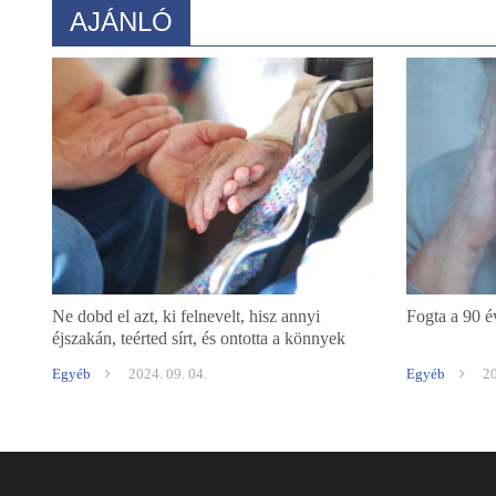
AJÁNLÓ
Ne dobd el azt, ki felnevelt, hisz annyi
Fogta a 90 é
éjszakán, teérted sírt, és ontotta a könnyek
záporát
Egyéb
2024. 09. 04.
Egyéb
20