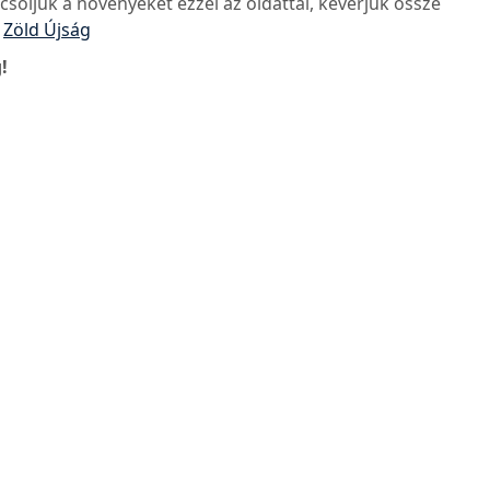
csoljuk a növényeket ezzel az oldattal, keverjük össze
:
Zöld Újság
!