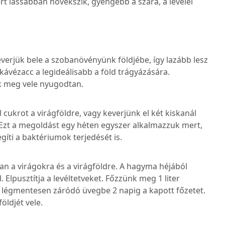
rt lassabban növekszik, gyengébb a szára, a levelei
verjük bele a szobanövényünk földjébe, így lazább lesz
ávézacc a legideálisabb a föld trágyázására.
k meg vele nyugodtan.
cukrot a virágföldre, vagy keverjünk el két kiskanál
. Ezt a megoldást egy héten egyszer alkalmazzuk mert,
gíti a baktériumok terjedését is.
an a virágokra és a virágföldre. A hagyma héjából
 Elpusztítja a levéltetveket. Főzzünk meg 1 liter
gy légmentesen záródó üvegbe 2 napig a kapott főzetet.
öldjét vele.