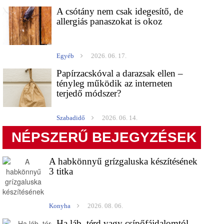
A csótány nem csak idegesítő, de
allergiás panaszokat is okoz
Egyéb
2026. 06. 17.
Papírzacskóval a darazsak ellen –
tényleg működik az interneten
terjedő módszer?
Szabadidő
2026. 06. 14.
NÉPSZERŰ BEJEGYZÉSEK
A habkönnyű grízgaluska készítésének
3 titka
Konyha
2026. 08. 06.
Ha láb, térd vagy csípőfájdalomtól