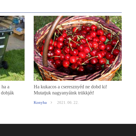
 ha a
Ha kukacos a cseresznyéd ne dobd ki!
 dobják
Mutatjuk nagyanyáink trükkjét!
Konyha
2021. 06. 22.