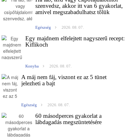
szenvedsz, akkor itt van 6 gyakorlat,
amivel megszabadulhatsz tőlük
Egészség
2026. 08. 07.
Egy majdnem elfelejtett nagyszerű recept:
Kiflikoch
Konyha
2026. 08. 07.
A máj nem fáj, viszont ez az 5 tünet
jelezheti a bajt
Egészség
2026. 08. 07.
60 másodperces gyakorlat a
lábdagadás megszüntetésére