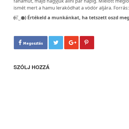
fahamut, majd hagyjuk állni pár napig. Mielőtt meglo
ismét mert a hamu lerakódhat a vödör aljára. Forrás
(̶◉͛‿◉̶) Értékeld a munkánkat, ha tetszett oszd meg
Megosztás
SZÓLJ HOZZÁ