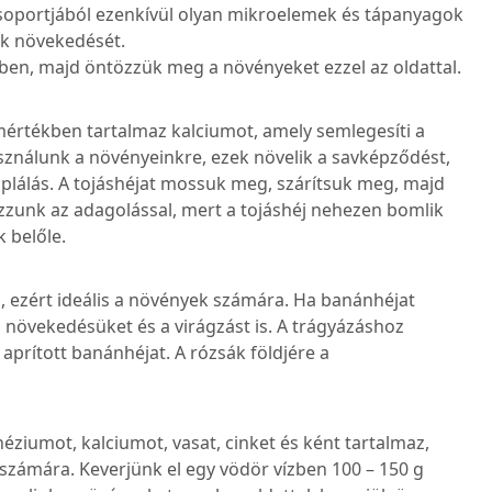
 csoportjából ezenkívül olyan mikroelemek és tápanyagok
ek növekedését.
ízben, majd öntözzük meg a növényeket ezzel az oldattal.
mértékben tartalmaz kalciumot, amely semlegesíti a
sználunk a növényeinkre, ezek növelik a savképződést,
áplálás. A tojáshéjat mossuk meg, szárítsuk meg, majd
yázzunk az adagolással, mert a tojáshéj nehezen bomlik
 belőle.
z, ezért ideális a növények számára. Ha banánhéjat
a növekedésüket és a virágzást is. A trágyázáshoz
aprított banánhéjat. A rózsák földjére a
ziumot, kalciumot, vasat, cinket és ként tartalmaz,
 számára. Keverjünk el egy vödör vízben 100 – 150 g