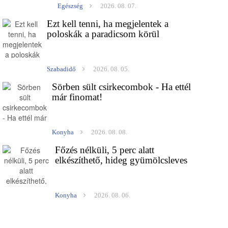
Egészség
2026. 08. 07.
Ezt kell tenni, ha megjelentek a
poloskák a paradicsom körül
Szabadidő
2026. 08. 05.
Sörben sült csirkecombok - Ha ettél
már finomat!
Konyha
2026. 08. 08.
Főzés nélküli, 5 perc alatt
elkészíthető, hideg gyümölcsleves
Konyha
2026. 08. 06.