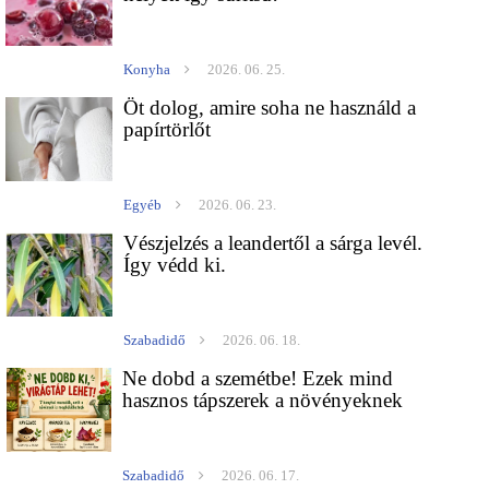
Konyha
2026. 06. 25.
Öt dolog, amire soha ne használd a
papírtörlőt
Egyéb
2026. 06. 23.
Vészjelzés a leandertől a sárga levél.
Így védd ki.
Szabadidő
2026. 06. 18.
Ne dobd a szemétbe! Ezek mind
hasznos tápszerek a növényeknek
Szabadidő
2026. 06. 17.