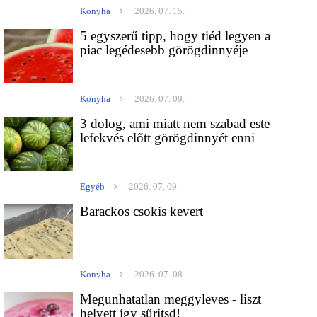
Konyha
2026. 07. 15.
5 egyszerű tipp, hogy tiéd legyen a
piac legédesebb görögdinnyéje
Konyha
2026. 07. 09.
3 dolog, ami miatt nem szabad este
lefekvés előtt görögdinnyét enni
Egyéb
2026. 07. 09.
Barackos csokis kevert
Konyha
2026. 07. 08.
Megunhatatlan meggyleves - liszt
helyett így sűrítsd!