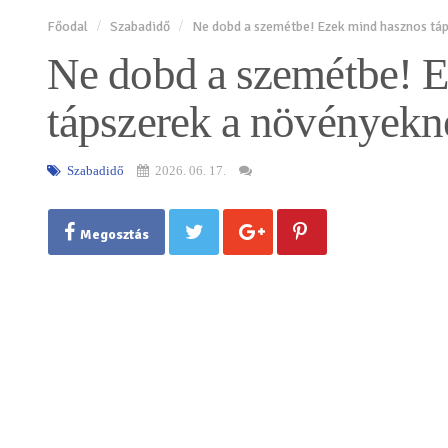
Főodal
Szabadidő
Ne dobd a szemétbe! Ezek mind hasznos tá
Ne dobd a szemétbe! 
tápszerek a növényekn
Szabadidő
2026. 06. 17.
Megosztás