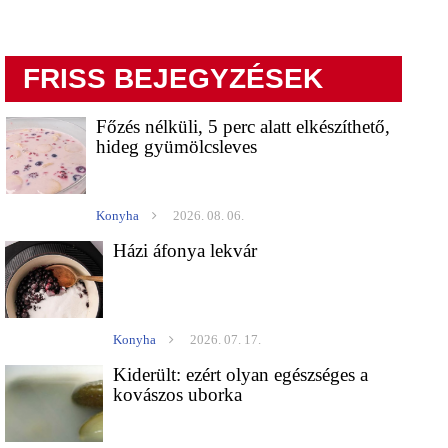
FRISS BEJEGYZÉSEK
Főzés nélküli, 5 perc alatt elkészíthető,
hideg gyümölcsleves
Konyha
2026. 08. 06.
Házi áfonya lekvár
Konyha
2026. 07. 17.
Kiderült: ezért olyan egészséges a
kovászos uborka