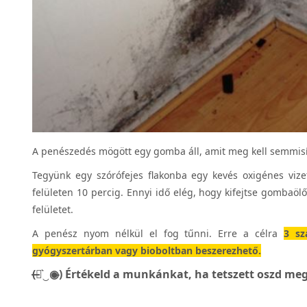
A penészedés mögött egy gomba áll, amit meg kell semmisít
Tegyünk egy szórófejes flakonba egy kevés oxigénes vizet
felületen 10 percig. Ennyi idő elég, hogy kifejtse gombaölő
felületet.
A penész nyom nélkül el fog tűnni. Erre a célra
3 sz
gyógyszertárban vagy bioboltban beszerezhető.
(̶◉͛‿◉̶) Értékeld a munkánkat, ha tetszett oszd meg