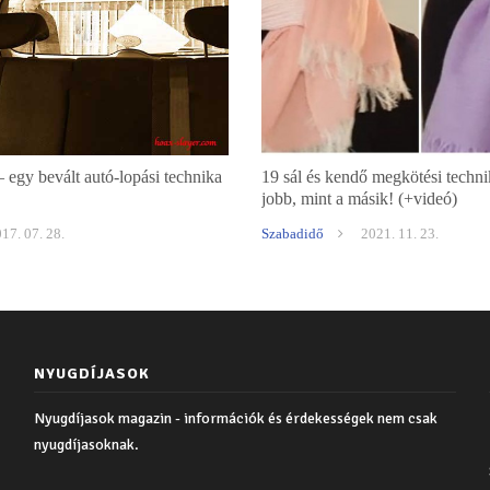
– egy bevált autó-lopási technika
19 sál és kendő megkötési techn
jobb, mint a másik! (+videó)
17. 07. 28.
Szabadidő
2021. 11. 23.
NYUGDÍJASOK
Nyugdíjasok magazin - információk és érdekességek nem csak
nyugdíjasoknak.