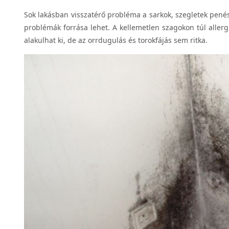
Sok lakásban visszatérő probléma a sarkok, szegletek pe
problémák forrása lehet. A kellemetlen szagokon túl allerg
alakulhat ki, de az orrdugulás és torokfájás sem ritka.