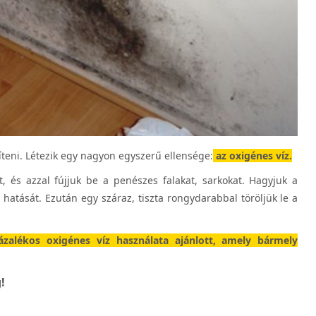
eni. Létezik egy nagyon egyszerű ellensége:
az oxigénes víz.
, és azzal fújjuk be a penészes falakat, sarkokat. Hagyjuk a
 hatását. Ezután egy száraz, tiszta rongydarabbal töröljük le a
ázalékos oxigénes víz használata ajánlott, amely bármely
!