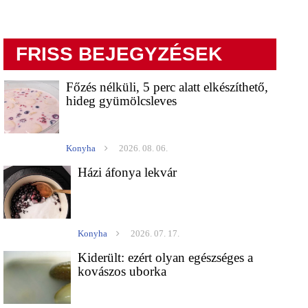
FRISS BEJEGYZÉSEK
Főzés nélküli, 5 perc alatt elkészíthető,
hideg gyümölcsleves
Konyha
2026. 08. 06.
Házi áfonya lekvár
Konyha
2026. 07. 17.
Kiderült: ezért olyan egészséges a
kovászos uborka