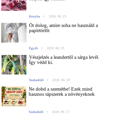
Konyha
2026. 06. 25.
Öt dolog, amire soha ne használd a
papírtörlőt
Egyéb
2026. 06. 23.
Vészjelzés a leandertől a sárga levél.
Így védd ki.
Szabadidő
2026. 06. 18.
Ne dobd a szemétbe! Ezek mind
hasznos tápszerek a növényeknek
Szabadidő
2026. 06. 17.