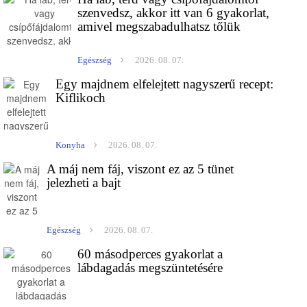
szenvedsz, akkor itt van 6 gyakorlat,
amivel megszabadulhatsz tőlük
Egészség
2026. 08. 07.
Egy majdnem elfelejtett nagyszerű recept:
Kiflikoch
Konyha
2026. 08. 07.
A máj nem fáj, viszont ez az 5 tünet
jelezheti a bajt
Egészség
2026. 08. 07.
60 másodperces gyakorlat a
lábdagadás megszüntetésére