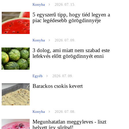
Konyha
2026. 07. 15.
5 egyszerű tipp, hogy tiéd legyen a
piac legédesebb görögdinnyéje
Konyha
2026. 07. 09.
3 dolog, ami miatt nem szabad este
lefekvés előtt görögdinnyét enni
Egyéb
2026. 07. 09.
Barackos csokis kevert
Konyha
2026. 07. 08.
Megunhatatlan meggyleves - liszt
helyett így sűrítsd!