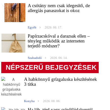
A csótány nem csak idegesítő, de
allergiás panaszokat is okoz
Egyéb
2026. 06. 17.
Papírzacskóval a darazsak ellen –
tényleg működik az interneten
terjedő módszer?
Szabadidő
2026. 06. 14.
NÉPSZERŰ BEJEGYZÉSEK
A habkönnyű grízgaluska készítésének
3 titka
Konyha
2026. 08. 06.
Ha láb, térd vagy csípőfájdalomtól