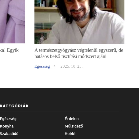
ika! Egyik
A természetgyógyász végtelenül egyszerű, de
hatásos belső tisztítási módszert ajánl
Egészség
2025. 10. 25.
KATEGÓRIÁK
Egészség
Érdekes
Konyha
Múltidéző
Szabadidő
Hobbi