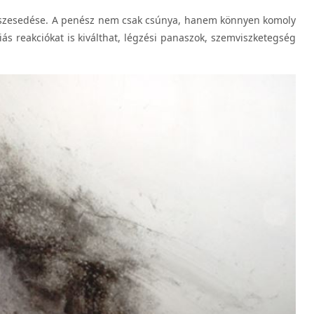
nészesedése. A penész nem csak csúnya, hanem könnyen komoly
iás reakciókat is kiválthat, légzési panaszok, szemviszketegség