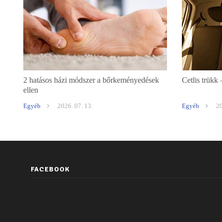
2 hatásos házi módszer a bőrkeményedések
Cetlis trükk 
ellen
Egyéb
2026. 07. 13.
Egyéb
20
FACEBOOK