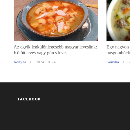
Az egyik legkülönlegesebb magyar levesünk:
Egy nagyon k
Kötött leves vagy görcs leves
húsgombócl
Konyha
2024. 10. 24.
Konyha
FACEBOOK