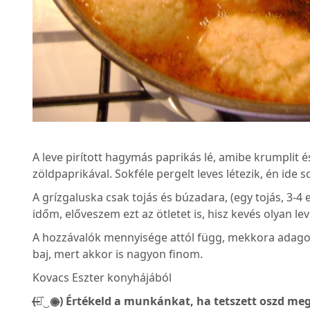
A leve pirított hagymás paprikás lé, amibe krumplit és 
zöldpaprikával. Sokféle pergelt leves létezik, én ide s
A grízgaluska csak tojás és búzadara, (egy tojás, 3-4
időm, előveszem ezt az ötletet is, hisz kevés olyan l
A hozzávalók mennyisége attól függ, mekkora adagot
baj, mert akkor is nagyon finom.
Kovacs Eszter konyhájából
(̶◉͛‿◉̶) Értékeld a munkánkat, ha tetszett oszd meg