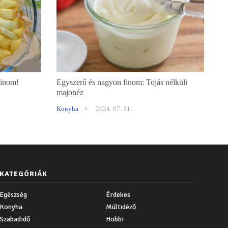
finom!
Egyszerű és nagyon finom: Tojás nélküli
majonéz
Konyha
2024. 07. 31.
KATEGÓRIÁK
Egészség
Érdekes
Konyha
Múltidéző
Szabadidő
Hobbi