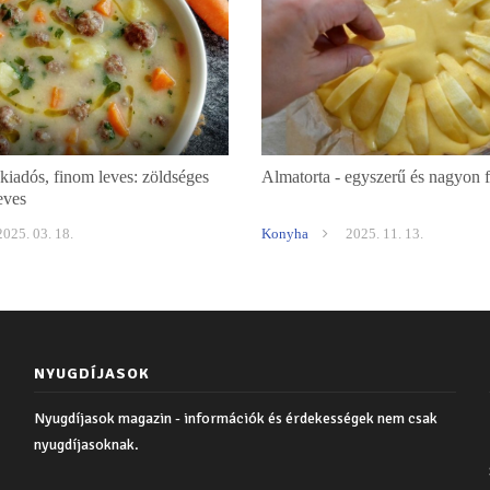
iadós, finom leves: zöldséges
Almatorta - egyszerű és nagyon 
eves
2025. 03. 18.
Konyha
2025. 11. 13.
NYUGDÍJASOK
Nyugdíjasok magazin - információk és érdekességek nem csak
nyugdíjasoknak.