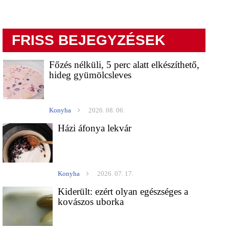
FRISS BEJEGYZÉSEK
Főzés nélküli, 5 perc alatt elkészíthető,
hideg gyümölcsleves
Konyha
2026. 08. 06.
Házi áfonya lekvár
Konyha
2026. 07. 17.
Kiderült: ezért olyan egészséges a
kovászos uborka