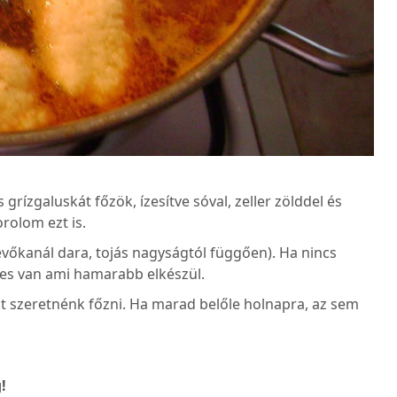
grízgaluskát főzök, ízesítve sóval, zeller zölddel és
orolom ezt is.
 evőkanál dara, tojás nagyságtól függően). Ha nincs
eves van ami hamarabb elkészül.
 szeretnénk főzni. Ha marad belőle holnapra, az sem
!