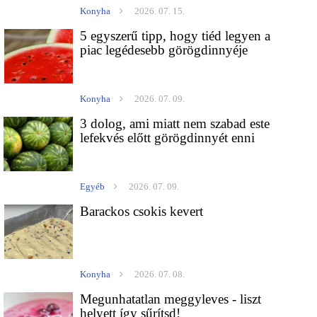
Konyha
2026. 07. 15.
5 egyszerű tipp, hogy tiéd legyen a
piac legédesebb görögdinnyéje
Konyha
2026. 07. 09.
3 dolog, ami miatt nem szabad este
lefekvés előtt görögdinnyét enni
Egyéb
2026. 07. 09.
Barackos csokis kevert
Konyha
2026. 07. 08.
Megunhatatlan meggyleves - liszt
helyett így sűrítsd!