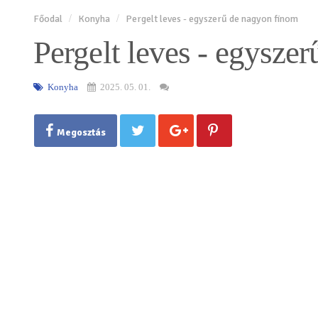
Főodal
Konyha
Pergelt leves - egyszerű de nagyon finom
Pergelt leves - egysze
Konyha
2025. 05. 01.
Megosztás