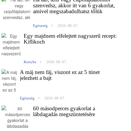
szenvedsz, akkor itt van 6 gyakorlat,
amivel megszabadulhatsz tőlük
Egészség
2026. 08. 07.
Egy majdnem elfelejtett nagyszerű recept:
Kiflikoch
Konyha
2026. 08. 07.
A máj nem fáj, viszont ez az 5 tünet
jelezheti a bajt
Egészség
2026. 08. 07.
60 másodperces gyakorlat a
lábdagadás megszüntetésére