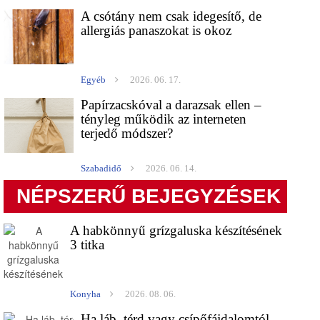
A csótány nem csak idegesítő, de
allergiás panaszokat is okoz
Egyéb
2026. 06. 17.
Papírzacskóval a darazsak ellen –
tényleg működik az interneten
terjedő módszer?
Szabadidő
2026. 06. 14.
NÉPSZERŰ BEJEGYZÉSEK
A habkönnyű grízgaluska készítésének
3 titka
Konyha
2026. 08. 06.
Ha láb, térd vagy csípőfájdalomtól