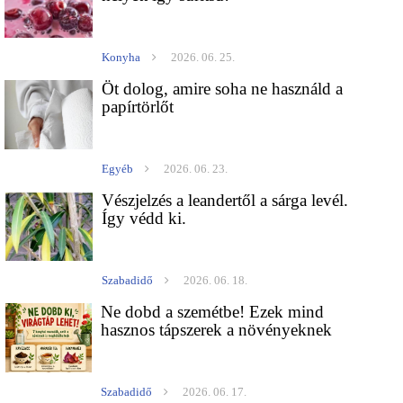
Konyha
2026. 06. 25.
Öt dolog, amire soha ne használd a
papírtörlőt
Egyéb
2026. 06. 23.
Vészjelzés a leandertől a sárga levél.
Így védd ki.
Szabadidő
2026. 06. 18.
Ne dobd a szemétbe! Ezek mind
hasznos tápszerek a növényeknek
Szabadidő
2026. 06. 17.