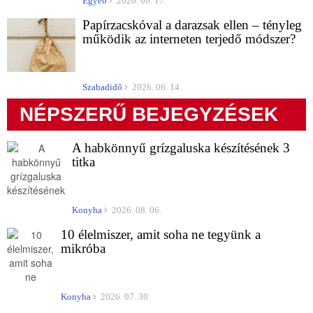
Egyéb
2026. 06. 17.
Papírzacskóval a darazsak ellen – tényleg
működik az interneten terjedő módszer?
Szabadidő
2026. 06. 14.
NÉPSZERŰ BEJEGYZÉSEK
A habkönnyű grízgaluska készítésének 3
titka
Konyha
2026. 08. 06.
10 élelmiszer, amit soha ne tegyünk a
mikróba
Konyha
2026. 07. 30.