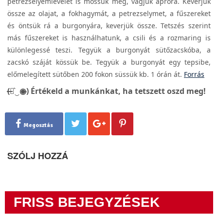
petrezselyemlevelet is mossuk meg, vágjuk apróra. Keverjük
össze az olajat, a fokhagymát, a petrezselymet, a fűszereket
és öntsük rá a burgonyára, keverjük össze. Tetszés szerint
más fűszereket is használhatunk, a csili és a rozmaring is
különlegessé teszi. Tegyük a burgonyát sütőzacskóba, a
zacskó száját kössük be. Tegyük a burgonyát egy tepsibe,
előmelegített sütőben 200 fokon süssük kb. 1 órán át.
Forrás
(̶◉͛‿◉̶) Értékeld a munkánkat, ha tetszett oszd meg!
Megosztás
SZÓLJ HOZZÁ
FRISS BEJEGYZÉSEK