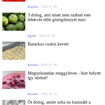
Konyha
2026. 07. 09.
3 dolog, ami miatt nem szabad este
lefekvés előtt görögdinnyét enni
Egyéb
2026. 07. 09.
Barackos csokis kevert
Konyha
2026. 07. 08.
Megunhatatlan meggyleves - liszt helyett
így sűrítsd!
Konyha
2026. 06. 25.
Öt dolog, amire soha ne használd a