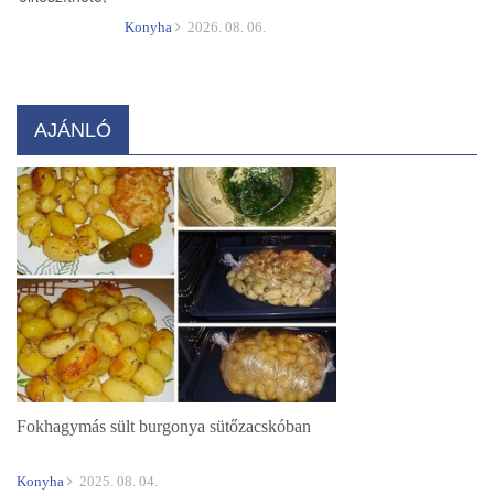
Konyha
2026. 08. 06.
AJÁNLÓ
Fokhagymás sült burgonya sütőzacskóban
Konyha
2025. 08. 04.