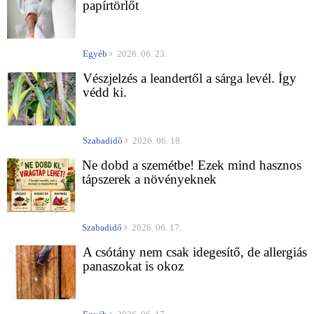
papírtörlőt
Egyéb
2026. 06. 23.
Vészjelzés a leandertől a sárga levél. Így
védd ki.
Szabadidő
2026. 06. 18.
Ne dobd a szemétbe! Ezek mind hasznos
tápszerek a növényeknek
Szabadidő
2026. 06. 17.
A csótány nem csak idegesítő, de allergiás
panaszokat is okoz