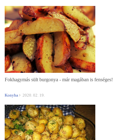
Fokhagymás sült burgonya - már magában is fenséges!
Konyha
2020. 02. 19.