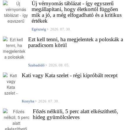
Új vérnyomás táblázat - így egyszerű
megállapítani, hogy életkortól függően
mik a jó, a még elfogadható és a kritikus
értékek
Egészség
2026. 07. 30.
Ezt kell tenni, ha megjelentek a poloskák a
paradicsom körül
Szabadidő
2026. 08. 05.
Kati vagy Kata szelet - régi kipróbált recept
Konyha
2026. 07. 30.
Főzés nélküli, 5 perc alatt elkészíthető,
hideg gyümölcsleves