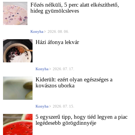
Főzés nélküli, 5 perc alatt elkészíthető,
hideg gyümölcsleves
Konyha
2026. 08. 06.
Házi áfonya lekvár
Konyha
2026. 07. 17.
Kiderült: ezért olyan egészséges a
kovászos uborka
Konyha
2026. 07. 15.
5 egyszerű tipp, hogy tiéd legyen a piac
legédesebb görögdinnyéje