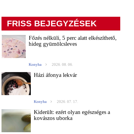
FRISS BEJEGYZÉSEK
Főzés nélküli, 5 perc alatt elkészíthető,
hideg gyümölcsleves
Konyha
2026. 08. 06.
Házi áfonya lekvár
Konyha
2026. 07. 17.
Kiderült: ezért olyan egészséges a
kovászos uborka