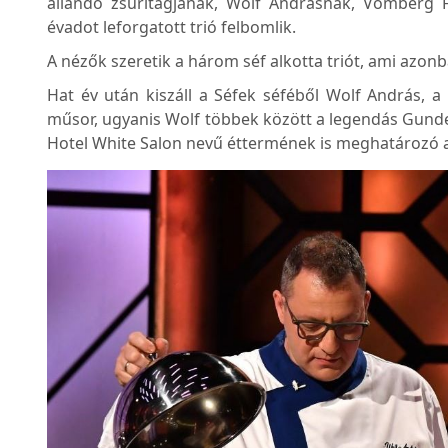
állandó zsűritagjának, Wolf Andrásnak, Vomberg 
évadot leforgatott trió felbomlik.
A nézők szeretik a három séf alkotta triót, ami azonb
Hat év után kiszáll a Séfek séféből Wolf András, a 
műsor, ugyanis Wolf többek között a legendás Gunde
Hotel White Salon nevű éttermének is meghatározó a