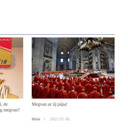
ú, de
Megvan az új pápa!
ég megvan?
Hírek
2025. 05. 08.