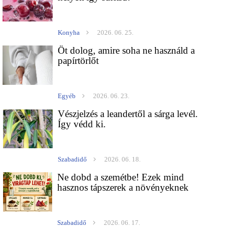
Konyha
2026. 06. 25.
Öt dolog, amire soha ne használd a
papírtörlőt
Egyéb
2026. 06. 23.
Vészjelzés a leandertől a sárga levél.
Így védd ki.
Szabadidő
2026. 06. 18.
Ne dobd a szemétbe! Ezek mind
hasznos tápszerek a növényeknek
Szabadidő
2026. 06. 17.