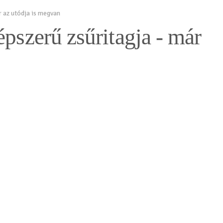
r az utódja is megvan
épszerű zsűritagja - már