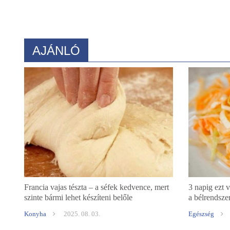
AJÁNLÓ
Francia vajas tészta – a séfek kedvence, mert
3 napig ezt v
szinte bármi lehet készíteni belőle
a bélrendszer
könnyebben 
Konyha
2025. 08. 03.
Egészség