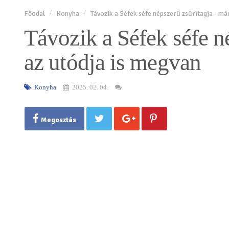
Főodal
Konyha
Távozik a Séfek séfe népszerű zsűritagja - má
Távozik a Séfek séfe n
az utódja is megvan
Konyha
2025. 02. 04.
Megosztás