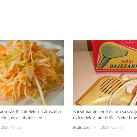
acsorázd! Tökéletesen áttisztítja
Kicsit hangos volt és furcsa szag
edet, és a súlyfelesleg is
évtizedekig működött. Neked m
távozik!
2026. 07. 23.
Múltidéző
2024. 02. 09.