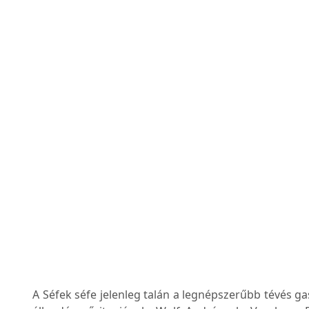
A Séfek séfe jelenleg talán a legnépszerűbb tévés g