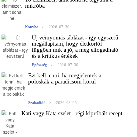
mikróba
Konyha
2026. 07. 30.
Új vérnyomás táblázat - így egyszerű
megállapítani, hogy életkortól
függően mik a jó, a még elfogadható
és a kritikus értékek
Egészség
2026. 07. 30.
Ezt kell tenni, ha megjelentek a
poloskák a paradicsom körül
Szabadidő
2026. 08. 05.
Kati vagy Kata szelet - régi kipróbált recept