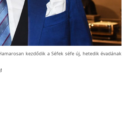
. Hamarosan kezdődik a Séfek séfe új, hetedik évadának
!