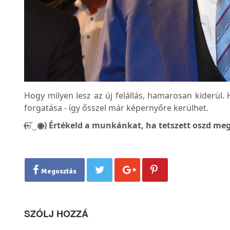
Hogy milyen lesz az új felállás, hamarosan kiderül
forgatása - így ősszel már képernyőre kerülhet.
(̶◉͛‿◉̶) Értékeld a munkánkat, ha tetszett oszd meg
Megosztás
SZÓLJ HOZZÁ