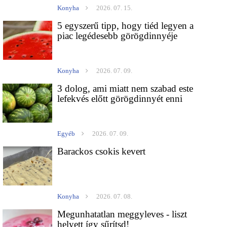
Konyha
2026. 07. 15.
5 egyszerű tipp, hogy tiéd legyen a
piac legédesebb görögdinnyéje
Konyha
2026. 07. 09.
3 dolog, ami miatt nem szabad este
lefekvés előtt görögdinnyét enni
Egyéb
2026. 07. 09.
Barackos csokis kevert
Konyha
2026. 07. 08.
Megunhatatlan meggyleves - liszt
helyett így sűrítsd!