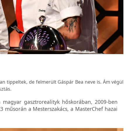
n tippeltek, de felmerült Gáspár Bea neve is. Ám végül
sztás.
 a magyar gasztrorealityk hőskorában, 2009-ben
sat3 műsorán a Mesterszakács, a MasterChef hazai