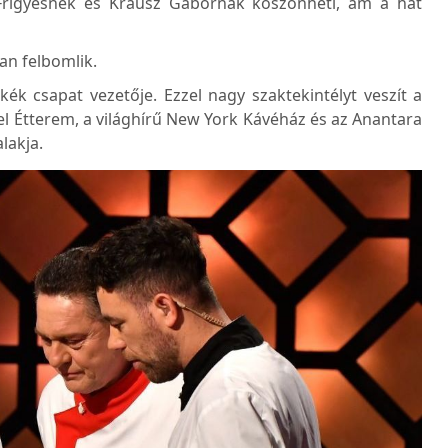
Frigyesnek és Krausz Gábornak köszönheti, ám a hat
an felbomlik.
kék csapat vezetője. Ezzel nagy szaktekintélyt veszít a
l Étterem, a világhírű New York Kávéház és az Anantara
lakja.