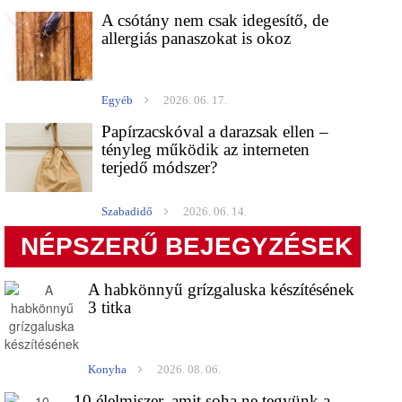
A csótány nem csak idegesítő, de
allergiás panaszokat is okoz
Egyéb
2026. 06. 17.
Papírzacskóval a darazsak ellen –
tényleg működik az interneten
terjedő módszer?
Szabadidő
2026. 06. 14.
NÉPSZERŰ BEJEGYZÉSEK
A habkönnyű grízgaluska készítésének
3 titka
Konyha
2026. 08. 06.
10 élelmiszer, amit soha ne tegyünk a