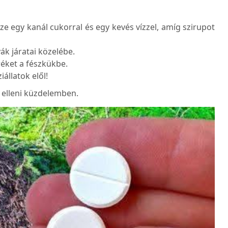
sze egy kanál cukorral és egy kevés vízzel, amíg szirupot
ák járatai közelébe.
réket a fészkükbe.
állatok elől!
 elleni küzdelemben.