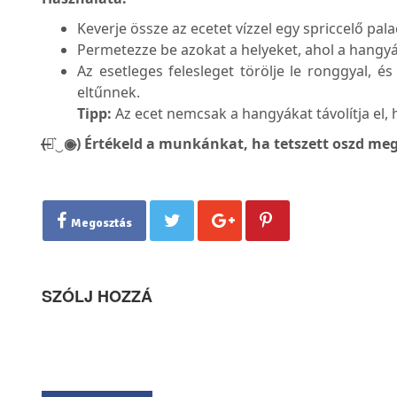
Keverje össze az ecetet vízzel egy spriccelő pal
Permetezze be azokat a helyeket, ahol a hangyá
Az esetleges felesleget törölje le ronggyal, 
eltűnnek.
Tipp:
Az ecet nemcsak a hangyákat távolítja el, ha
(̶◉͛‿◉̶) Értékeld a munkánkat, ha tetszett oszd meg
Megosztás
SZÓLJ HOZZÁ