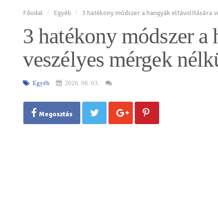
Főodal
Egyéb
3 hatékony módszer a hangyák eltávolítására v
3 hatékony módszer a h
veszélyes mérgek nélk
Egyéb
2026. 06. 03.
Megosztás