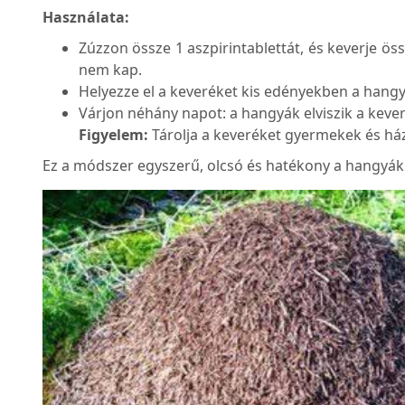
Használata:
Zúzzon össze 1 aszpirintablettát, és keverje ös
nem kap.
Helyezze el a keveréket kis edényekben a hangy
Várjon néhány napot: a hangyák elviszik a keve
Figyelem:
Tárolja a keveréket gyermekek és házi
Ez a módszer egyszerű, olcsó és hatékony a hangyák