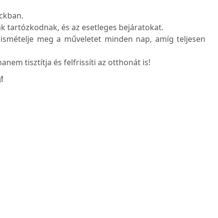
ackban.
k tartózkodnak, és az esetleges bejáratokat.
és ismételje meg a műveletet minden nap, amíg teljesen
nem tisztítja és felfrissíti az otthonát is!
!