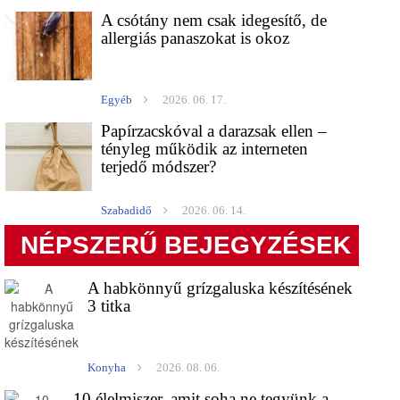
A csótány nem csak idegesítő, de
allergiás panaszokat is okoz
Egyéb
2026. 06. 17.
Papírzacskóval a darazsak ellen –
tényleg működik az interneten
terjedő módszer?
Szabadidő
2026. 06. 14.
NÉPSZERŰ BEJEGYZÉSEK
A habkönnyű grízgaluska készítésének
3 titka
Konyha
2026. 08. 06.
10 élelmiszer, amit soha ne tegyünk a