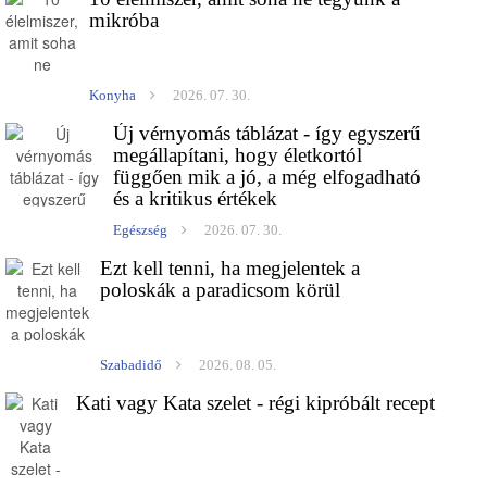
mikróba
Konyha
2026. 07. 30.
Új vérnyomás táblázat - így egyszerű
megállapítani, hogy életkortól
függően mik a jó, a még elfogadható
és a kritikus értékek
Egészség
2026. 07. 30.
Ezt kell tenni, ha megjelentek a
poloskák a paradicsom körül
Szabadidő
2026. 08. 05.
Kati vagy Kata szelet - régi kipróbált recept