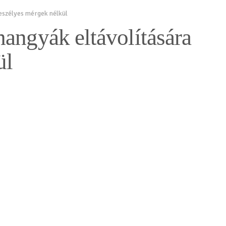
eszélyes mérgek nélkül
angyák eltávolítására
ül