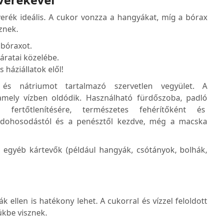
everék ideális. A cukor vonzza a hangyákat, míg a bórax
znek.
 bóraxot.
áratai közelébe.
háziállatok elől!
s nátriumot tartalmazó szervetlen vegyület. A
amely vízben oldódik. Használható fürdőszoba, padló
a, fertőtlenítésére, természetes fehérítőként és
a dohosodástól és a penésztől kezdve, még a macska
 egyéb kártevők (például hangyák, csótányok, bolhák,
k ellen is hatékony lehet. A cukorral és vízzel feloldott
ükbe visznek.