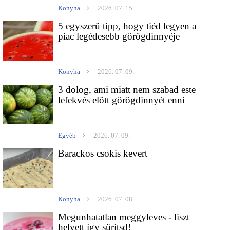
Konyha
2026. 07. 15.
5 egyszerű tipp, hogy tiéd legyen a
piac legédesebb görögdinnyéje
Konyha
2026. 07. 09.
3 dolog, ami miatt nem szabad este
lefekvés előtt görögdinnyét enni
Egyéb
2026. 07. 09.
Barackos csokis kevert
Konyha
2026. 07. 08.
Megunhatatlan meggyleves - liszt
helyett így sűrítsd!