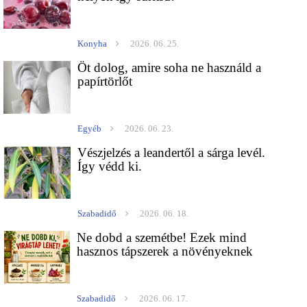
Konyha
2026. 06. 25.
Öt dolog, amire soha ne használd a
papírtörlőt
Egyéb
2026. 06. 23.
Vészjelzés a leandertől a sárga levél.
Így védd ki.
Szabadidő
2026. 06. 18.
Ne dobd a szemétbe! Ezek mind
hasznos tápszerek a növényeknek
Szabadidő
2026. 06. 17.