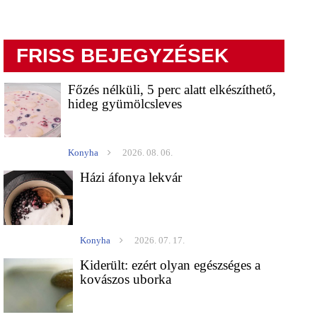
FRISS BEJEGYZÉSEK
Főzés nélküli, 5 perc alatt elkészíthető,
hideg gyümölcsleves
Konyha
2026. 08. 06.
Házi áfonya lekvár
Konyha
2026. 07. 17.
Kiderült: ezért olyan egészséges a
kovászos uborka