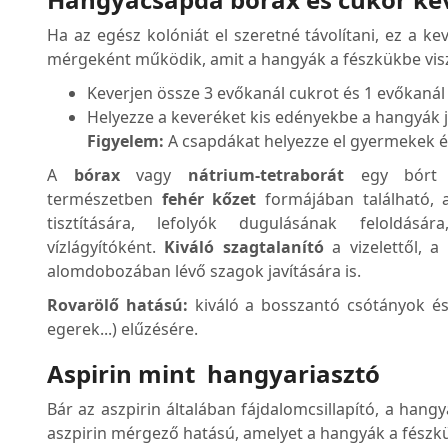
Ha az egész kolóniát el szeretné távolítani, ez a k
mérgeként működik, amit a hangyák a fészkükbe vis
Keverjen össze 3 evőkanál cukrot és 1 evőkanál
Helyezze a keveréket kis edényekbe a hangyák j
Figyelem:
A csapdákat helyezze el gyermekek és 
A
bórax
vagy
nátrium-tetraborát
egy bórt é
természetben
fehér kőzet
formájában található, 
tisztítására, lefolyók dugulásának feloldásár
vízlágyítóként.
Kiváló szagtalanító
a vizelettől, 
alomdobozában lévő szagok javítására is.
Rovarölő hatású:
kiváló a bosszantó csótányok és
egerek...) elűzésére.
Aspirin mint hangyariasztó
Bár az aszpirin általában fájdalomcsillapító, a hangyá
aszpirin mérgező hatású, amelyet a hangyák a fészk