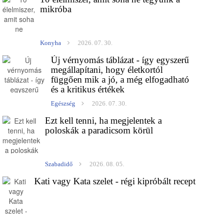
mikróba
Konyha
2026. 07. 30.
Új vérnyomás táblázat - így egyszerű
megállapítani, hogy életkortól
függően mik a jó, a még elfogadható
és a kritikus értékek
Egészség
2026. 07. 30.
Ezt kell tenni, ha megjelentek a
poloskák a paradicsom körül
Szabadidő
2026. 08. 05.
Kati vagy Kata szelet - régi kipróbált recept