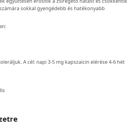
k együttesen erősítik a zsírégető hatást és csökkentik
zet számára sokkal gyengédebb és hatékonyabb
an:
leráljuk. A cél: napi 3-5 mg kapszaicin elérése 4-6 hét
lis
zetre