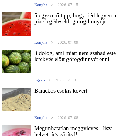
Konyha
2026. 07. 15.
5 egyszerű tipp, hogy tiéd legyen a
piac legédesebb görögdinnyéje
Konyha
2026. 07. 09.
3 dolog, ami miatt nem szabad este
lefekvés előtt görögdinnyét enni
Egyéb
2026. 07. 09.
Barackos csokis kevert
Konyha
2026. 07. 08.
Megunhatatlan meggyleves - liszt
helyett így sűrítsd!