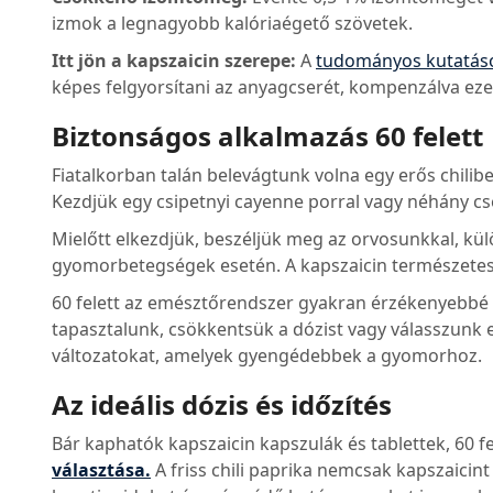
izmok a legnagyobb kalóriaégető szövetek.
Itt jön a kapszaicin szerepe:
A
tudományos kutatás
képes felgyorsítani az anyagcserét, kompenzálva ezek
Biztonságos alkalmazás 60 felett
Fiatalkorban talán belevágtunk volna egy erős chilibe
Kezdjük egy csipetnyi cayenne porral vagy néhány cs
Mielőtt elkezdjük, beszéljük meg az orvosunkkal, 
gyomorbetegségek esetén. A kapszaicin természetes,
60 felett az emésztőrendszer gyakran érzékenyebbé
tapasztalunk, csökkentsük a dózist vagy válasszunk 
változatokat, amelyek gyengédebbek a gyomorhoz.
Az ideális dózis és időzítés
Bár kaphatók kapszaicin kapszulák és tablettek, 60 f
választása.
A friss chili paprika nemcsak kapszaicint