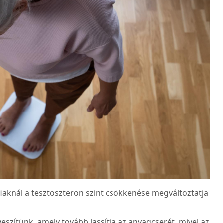
iaknál a tesztoszteron szint csökkenése megváltoztatja
szítünk, amely tovább lassítja az anyagcserét, mivel az