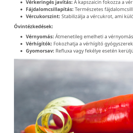
Vérkeringés javítás:
A kapszaicin fokozza a vér
Fájdalomcsillapítás:
Természetes fájdalomcsilla
Vércukorszint:
Stabilizálja a vércukrot, ami 
Óvintézkedések:
Vérnyomás:
Átmenetileg emelheti a vérnyomás
Vérhígítók:
Fokozhatja a vérhígító gyógyszerek
Gyomorsav:
Refluxa vagy fekélye esetén kerülj