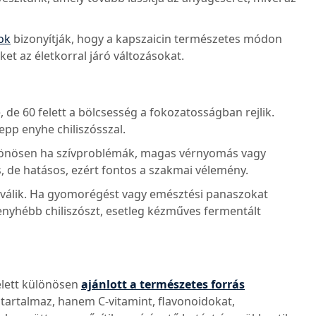
ok
bizonyítják, hogy a kapszaicin természetes módon
et az életkorral járó változásokat.
, de 60 felett a bölcsesség a fokozatosságban rejlik.
epp enyhe chiliszósszal.
különösen ha szívproblémák, magas vérnyomás vagy
 de hatásos, ezért fontos a szakmai vélemény.
 válik. Ha gyomorégést vagy emésztési panaszokat
enyhébb chiliszószt, esetleg kézműves fermentált
elett különösen
ajánlott a természetes forrás
 tartalmaz, hanem C-vitamint, flavonoidokat,