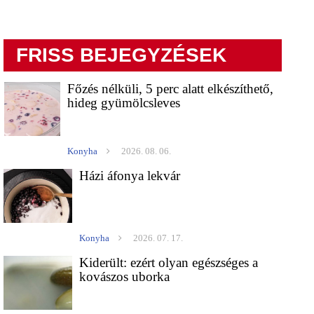
FRISS BEJEGYZÉSEK
Főzés nélküli, 5 perc alatt elkészíthető,
hideg gyümölcsleves
Konyha
2026. 08. 06.
Házi áfonya lekvár
Konyha
2026. 07. 17.
Kiderült: ezért olyan egészséges a
kovászos uborka