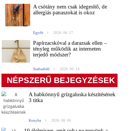
A csótány nem csak idegesítő, de
allergiás panaszokat is okoz
Egyéb
2026. 06. 17.
Papírzacskóval a darazsak ellen –
tényleg működik az interneten
terjedő módszer?
Szabadidő
2026. 06. 14.
NÉPSZERŰ BEJEGYZÉSEK
A habkönnyű grízgaluska készítésének
3 titka
Konyha
2026. 08. 06.
10 élelmiszer, amit soha ne tegyünk a