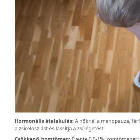
Hormonális átalakulás:
A nőknél a menopauza, férf
a zsíreloszlást és lassítja a zsírégetést.
Csökkenő izomtömeg:
Évente 0,5-1% izomtömeget ve