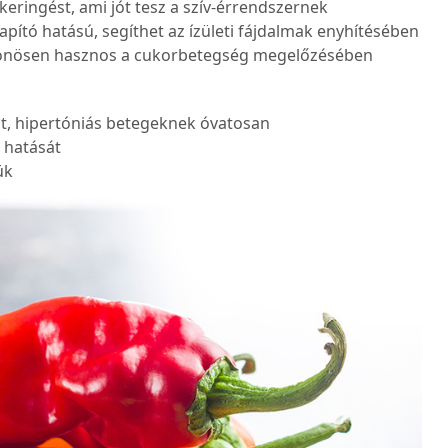
keringést, ami jót tesz a szív-érrendszernek
pító hatású, segíthet az ízületi fájdalmak enyhítésében
különösen hasznos a cukorbetegség megelőzésében
t, hipertóniás betegeknek óvatosan
 hatását
ük