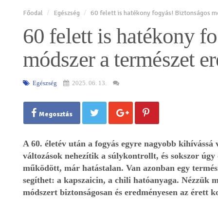
Főodal
Egészség
60 felett is hatékony fogyás! Biztonságos m
60 felett is hatékony 
módszer a természet er
Egészség
2025. 06. 13.
Megosztás
A 60. életév után a fogyás egyre nagyobb kihívássá 
változások nehezítik a súlykontrollt, és sokszor úg
működött, már hatástalan. Van azonban egy termés
segíthet: a kapszaicin, a chili hatóanyaga. Nézzük 
módszert biztonságosan és eredményesen az érett k