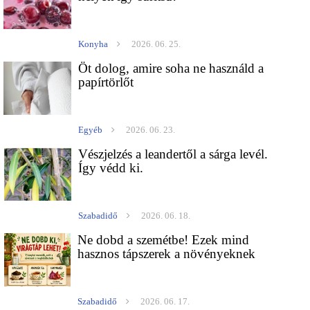
Konyha
2026. 06. 25.
Öt dolog, amire soha ne használd a
papírtörlőt
Egyéb
2026. 06. 23.
Vészjelzés a leandertől a sárga levél.
Így védd ki.
Szabadidő
2026. 06. 18.
Ne dobd a szemétbe! Ezek mind
hasznos tápszerek a növényeknek
Szabadidő
2026. 06. 17.