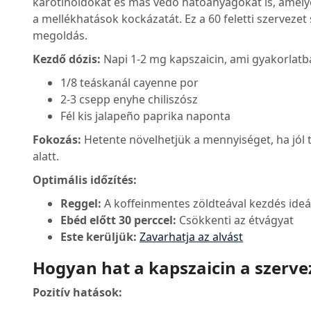
karotinoidokat és más védő hatóanyagokat is, amelye
a mellékhatások kockázatát. Ez a 60 feletti szerve
megoldás.
Kezdő dózis:
Napi 1-2 mg kapszaicin, ami gyakorlatb
1/8 teáskanál cayenne por
2-3 csepp enyhe chiliszósz
Fél kis jalapeño paprika naponta
Fokozás:
Hetente növelhetjük a mennyiséget, ha jól to
alatt.
Optimális időzítés:
Reggel:
A koffeinmentes zöldteával kezdés ideá
Ebéd előtt 30 perccel:
Csökkenti az étvágyat
Este kerüljük:
Zavarhatja az alvást
Hogyan hat a kapszaicin a szerve
Pozitív hatások: