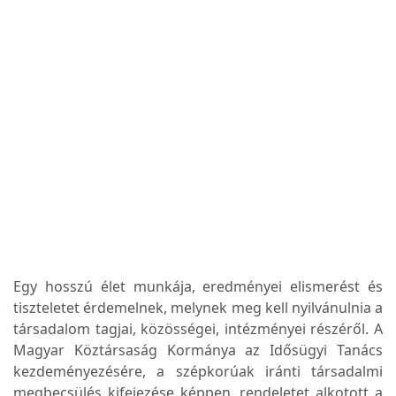
Egy hosszú élet munkája, eredményei elismerést és
tiszteletet érdemelnek, melynek meg kell nyilvánulnia a
társadalom tagjai, közösségei, intézményei részéről. A
Magyar Köztársaság Kormánya az Idősügyi Tanács
kezdeményezésére, a szépkorúak iránti társadalmi
megbecsülés kifejezése képpen, rendeletet alkotott a