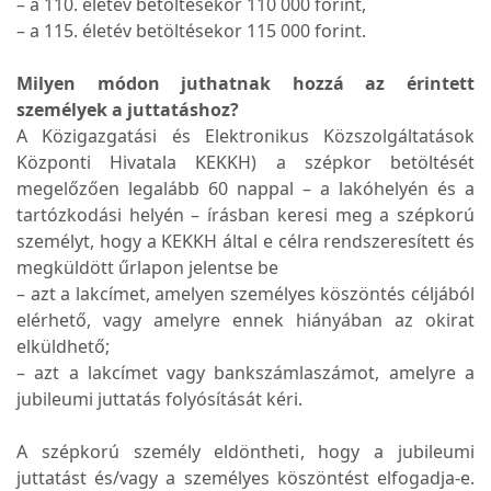
– a 110. életév betöltésekor 110 000 forint,
– a 115. életév betöltésekor 115 000 forint.
Milyen módon juthatnak hozzá az érintett
személyek a juttatáshoz?
A Közigazgatási és Elektronikus Közszolgáltatások
Központi Hivatala KEKKH) a szépkor betöltését
megelőzően legalább 60 nappal – a lakóhelyén és a
tartózkodási helyén – írásban keresi meg a szépkorú
személyt, hogy a KEKKH által e célra rendszeresített és
megküldött űrlapon jelentse be
– azt a lakcímet, amelyen személyes köszöntés céljából
elérhető, vagy amelyre ennek hiányában az okirat
elküldhető;
– azt a lakcímet vagy bankszámlaszámot, amelyre a
jubileumi juttatás folyósítását kéri.
A szépkorú személy eldöntheti, hogy a jubileumi
juttatást és/vagy a személyes köszöntést elfogadja-e.