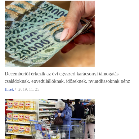
Decembertől érkezik az évi egyszeri karácsonyi támogatás
családoknak, egyedülállóknak, időseknek, nyugdíjasoknak pénz
vagy ajándék formában
Hírek
2019. 11. 25.