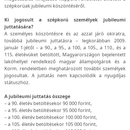
szépkorúak jubileumi köszöntéséről.
Ki jogosult a szépkorú személyek jubileumi
juttatására?
A személyes köszöntésre és az azzal járó okiratra,
továbbá jubileumi juttatásra – legkorábban 2009.
január 1-jétől – a 90., a 95., a 100, a 105., a 110., és a
115. életévüket betöltött, Magyarországon bejelentett
lakóhellyel rendelkező magyar állampolgárok és a
Korm. rendeletben meghatározott további személyek
jogosultak. A juttatás nem kapcsolódik a nyugdíjas
státuszhoz.
A jubileumi juttatás összege
– a 90. életév betöltésekor 90 000 forint,
– a 95. életév betöltésekor 95 000 forint,
– a 100. életév betöltésekor 100 000 forint,
– a 105. életév betöltésekor 105 000 forint,