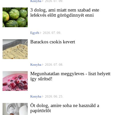
Konyha
2026. 07. 09.
3 dolog, ami miatt nem szabad este
lefekvés előtt görögdinnyét enni
Egyéb
2026. 07. 09.
Barackos csokis kevert
Konyha
2026. 07. 08.
Megunhatatlan meggyleves - liszt helyett
így sűrítsd!
Konyha
2026. 06. 25.
Öt dolog, amire soha ne használd a
papírtörlőt