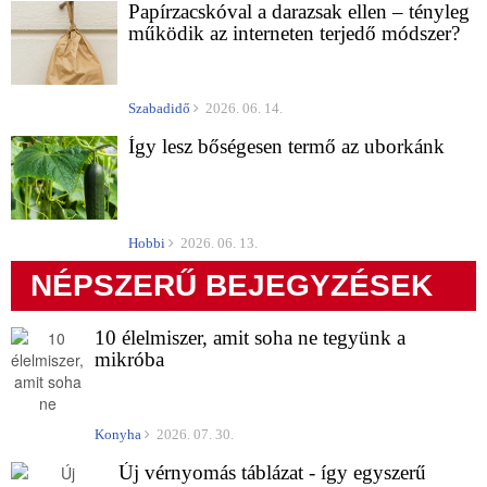
Papírzacskóval a darazsak ellen – tényleg
működik az interneten terjedő módszer?
Szabadidő
2026. 06. 14.
Így lesz bőségesen termő az uborkánk
Hobbi
2026. 06. 13.
NÉPSZERŰ BEJEGYZÉSEK
10 élelmiszer, amit soha ne tegyünk a
mikróba
Konyha
2026. 07. 30.
Új vérnyomás táblázat - így egyszerű