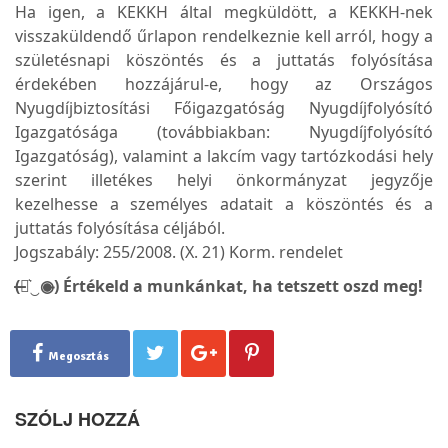
Ha igen, a KEKKH által megküldött, a KEKKH-nek
visszaküldendő űrlapon rendelkeznie kell arról, hogy a
születésnapi köszöntés és a juttatás folyósítása
érdekében hozzájárul-e, hogy az Országos
Nyugdíjbiztosítási Főigazgatóság Nyugdíjfolyósító
Igazgatósága (továbbiakban: Nyugdíjfolyósító
Igazgatóság), valamint a lakcím vagy tartózkodási hely
szerint illetékes helyi önkormányzat jegyzője
kezelhesse a személyes adatait a köszöntés és a
juttatás folyósítása céljából.
Jogszabály: 255/2008. (X. 21) Korm. rendelet
(̶◉͛‿◉̶) Értékeld a munkánkat, ha tetszett oszd meg!
Megosztás
SZÓLJ HOZZÁ