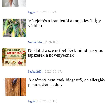
Egyéb
2026. 06. 23.
Vészjelzés a leandertől a sárga levél. Így
védd ki.
Szabadidő
2026. 06. 18.
Ne dobd a szemétbe! Ezek mind hasznos
tápszerek a növényeknek
Szabadidő
2026. 06. 17.
A csótány nem csak idegesítő, de allergiás
panaszokat is okoz
Egyéb
2026. 06. 17.