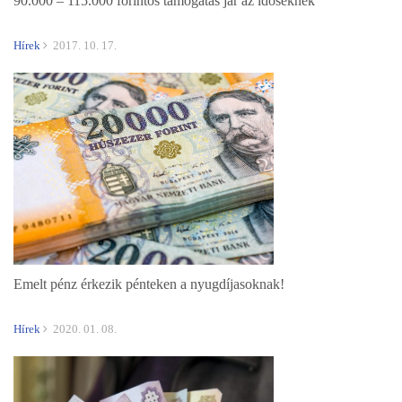
90.000 – 115.000 forintos támogatás jár az időseknek
Hírek
2017. 10. 17.
Emelt pénz érkezik pénteken a nyugdíjasoknak!
Hírek
2020. 01. 08.