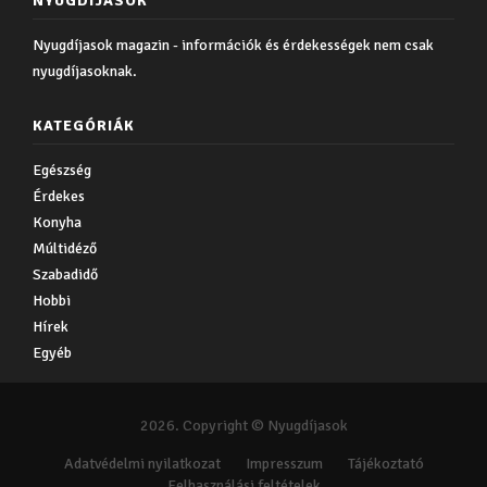
NYUGDÍJASOK
Nyugdíjasok magazin - információk és érdekességek nem csak
nyugdíjasoknak.
KATEGÓRIÁK
Egészség
Érdekes
Konyha
Múltidéző
Szabadidő
Hobbi
Hírek
Egyéb
2026. Copyright © Nyugdíjasok
Adatvédelmi nyilatkozat
Impresszum
Tájékoztató
Felhasználási feltételek