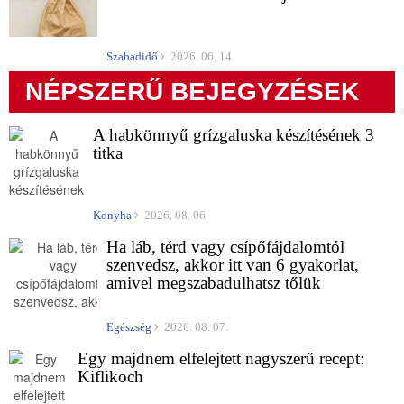
Szabadidő
2026. 06. 14.
NÉPSZERŰ BEJEGYZÉSEK
A habkönnyű grízgaluska készítésének 3
titka
Konyha
2026. 08. 06.
Ha láb, térd vagy csípőfájdalomtól
szenvedsz, akkor itt van 6 gyakorlat,
amivel megszabadulhatsz tőlük
Egészség
2026. 08. 07.
Egy majdnem elfelejtett nagyszerű recept:
Kiflikoch