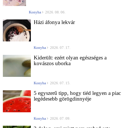
Konyha
2026. 08. 06.
Házi áfonya lekvár
Konyha
2026. 07. 17.
Kiderült: ezért olyan egészséges a
kovászos uborka
Konyha
2026. 07. 15.
5 egyszerű tipp, hogy tiéd legyen a piac
legédesebb görögdinnyéje
Konyha
2026. 07. 09.