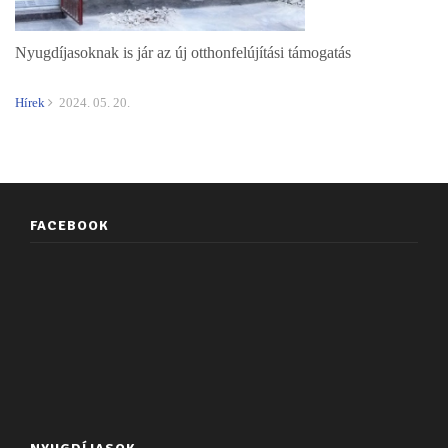
Nyugdíjasoknak is jár az új otthonfelújítási támogatás
Hírek
2024. 05. 20.
FACEBOOK