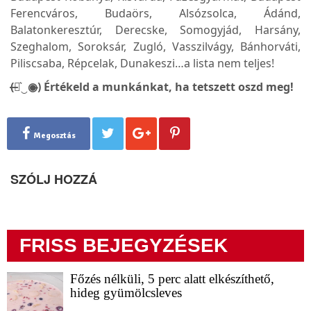
Ferencváros, Budaörs, Alsózsolca, Ádánd,
Balatonkeresztúr, Derecske, Somogyjád, Harsány,
Szeghalom, Soroksár, Zugló, Vasszilvágy, Bánhorváti,
Piliscsaba, Répcelak, Dunakeszi…a lista nem teljes!
(̶◉͛‿◉̶) Értékeld a munkánkat, ha tetszett oszd meg!
Megosztás
SZÓLJ HOZZÁ
FRISS BEJEGYZÉSEK
Főzés nélküli, 5 perc alatt elkészíthető,
hideg gyümölcsleves