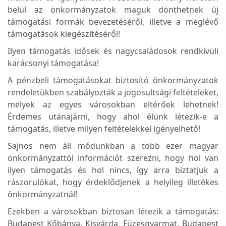
belül az önkormányzatok maguk dönthetnek új
támogatási formák bevezetéséről, illetve a meglévő
támogatások kiegészítéséről!
Ilyen támogatás idősek és nagycsaládosok rendkívüli
karácsonyi támogatása!
A pénzbeli támogatásokat biztosító önkormányzatok
rendeletükben szabályozták a jogosultsági feltételeket,
melyek az egyes városokban eltérőek lehetnek!
Érdemes utánajárni, hogy ahol élünk létezik-e a
támogatás, illetve milyen feltételekkel igényelhető!
Sajnos nem áll módunkban a több ezer magyar
önkormányzattól információt szerezni, hogy hol van
ilyen támogatás és hol nincs, így arra biztatjuk a
rászorulókat, hogy érdeklődjenek a helyileg illetékes
önkormányzatnál!
Ezekben a városokban biztosan létezik a támogatás:
Budapest Kőbánya, Kisvárda, Füzesgyarmat, Budapest