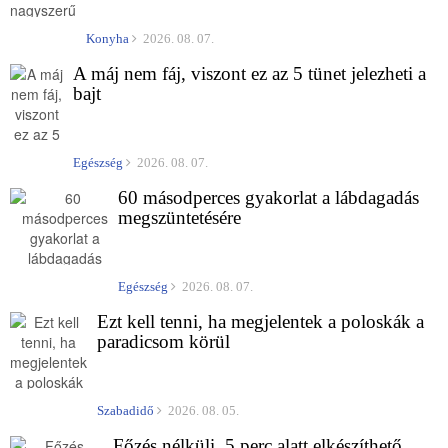
Konyha
2026. 08. 07.
A máj nem fáj, viszont ez az 5 tünet jelezheti a
bajt
Egészség
2026. 08. 07.
60 másodperces gyakorlat a lábdagadás
megszüntetésére
Egészség
2026. 08. 07.
Ezt kell tenni, ha megjelentek a poloskák a
paradicsom körül
Szabadidő
2026. 08. 05.
Főzés nélküli, 5 perc alatt elkészíthető,