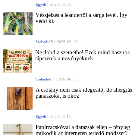
Egyéb
2026. 06. 23.
Vészjelzés a leandertől a sárga levél. Így
védd ki.
Szabadidő
2026. 06. 18.
Ne dobd a szemétbe! Ezek mind hasznos
tápszerek a növényeknek
Szabadidő
2026. 06. 17.
A csótány nem csak idegesítő, de allergiás
panaszokat is okoz
Egyéb
2026. 06. 17.
Papírzacskóval a darazsak ellen – tényleg
működik az interneten terjedő módszer?