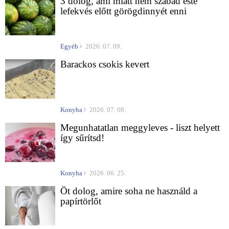
3 dolog, ami miatt nem szabad este
lefekvés előtt görögdinnyét enni
Egyéb
2026. 07. 09.
Barackos csokis kevert
Konyha
2026. 07. 08.
Megunhatatlan meggyleves - liszt helyett
így sűrítsd!
Konyha
2026. 06. 25.
Öt dolog, amire soha ne használd a
papírtörlőt