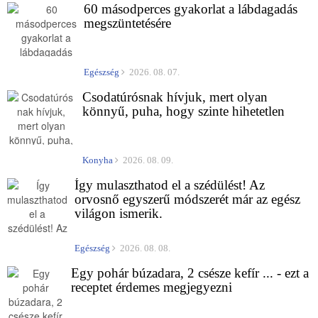
60 másodperces gyakorlat a lábdagadás
megszüntetésére
Egészség
2026. 08. 07.
Csodatúrósnak hívjuk, mert olyan
könnyű, puha, hogy szinte hihetetlen
Konyha
2026. 08. 09.
Így mulaszthatod el a szédülést! Az
orvosnő egyszerű módszerét már az egész
világon ismerik.
Egészség
2026. 08. 08.
Egy pohár búzadara, 2 csésze kefír ... - ezt a
receptet érdemes megjegyezni