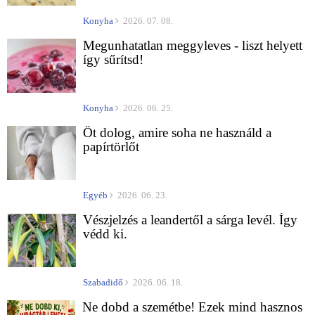
Konyha
2026. 07. 08.
Megunhatatlan meggyleves - liszt helyett
így sűrítsd!
Konyha
2026. 06. 25.
Öt dolog, amire soha ne használd a
papírtörlőt
Egyéb
2026. 06. 23.
Vészjelzés a leandertől a sárga levél. Így
védd ki.
Szabadidő
2026. 06. 18.
Ne dobd a szemétbe! Ezek mind hasznos