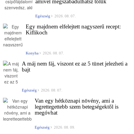
amivel megszabadulhatsz tőlük
Egészség
2026. 08. 07.
Egy majdnem elfelejtett nagyszerű recept:
Kiflikoch
Konyha
2026. 08. 07.
A máj nem fáj, viszont ez az 5 tünet jelezheti a
bajt
Egészség
2026. 08. 07.
Van egy hétköznapi növény, ami a
legrettegettebb szem betegségektől is
megóvhat
Egészség
2026. 08. 09.