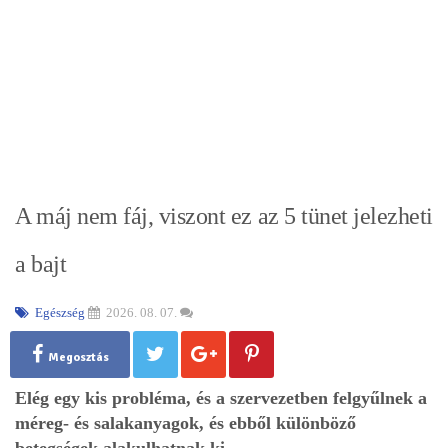
A máj nem fáj, viszont ez az 5 tünet jelezheti
a bajt
Egészség
2026. 08. 07.
Megosztás
Elég egy kis probléma, és a szervezetben felgyűlnek a
méreg- és salakanyagok, és ebből különböző
betegségek alakulhatnak ki.