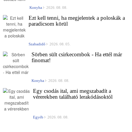
Konyha
2026. 08. 08.
Ezt kell tenni, ha megjelentek a poloskák a
paradicsom körül
Szabadidő
2026. 08. 05.
Sörben sült csirkecombok - Ha ettél már
finomat!
Konyha
2026. 08. 08.
Egy csodás ital, ami megszabadít a
vérerekben található lerakódásoktól
Egyéb
2026. 08. 08.