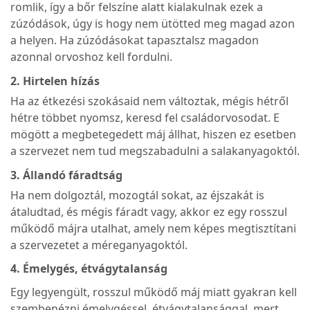
romlik, így a bőr felszíne alatt kialakulnak ezek a
zúzódások, úgy is hogy nem ütötted meg magad azon
a helyen. Ha zúzódásokat tapasztalsz magadon
azonnal orvoshoz kell fordulni.
2. Hirtelen hízás
Ha az étkezési szokásaid nem változtak, mégis hétről
hétre többet nyomsz, keresd fel családorvosodat. E
mögött a megbetegedett máj állhat, hiszen ez esetben
a szervezet nem tud megszabadulni a salakanyagoktól.
3. Állandó fáradtság
Ha nem dolgoztál, mozogtál sokat, az éjszakát is
átaludtad, és mégis fáradt vagy, akkor ez egy rosszul
működő májra utalhat, amely nem képes megtisztítani
a szervezetet a méreganyagoktól.
4. Émelygés, étvágytalanság
Egy legyengült, rosszul működő máj miatt gyakran kell
szembenézni émelygéssel, étvágytalansággal, mert