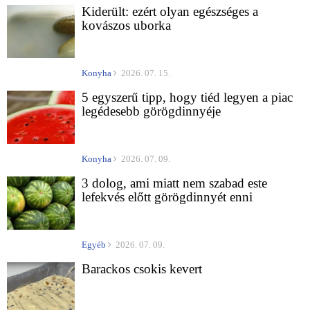
Kiderült: ezért olyan egészséges a
kovászos uborka
Konyha
2026. 07. 15.
5 egyszerű tipp, hogy tiéd legyen a piac
legédesebb görögdinnyéje
Konyha
2026. 07. 09.
3 dolog, ami miatt nem szabad este
lefekvés előtt görögdinnyét enni
Egyéb
2026. 07. 09.
Barackos csokis kevert