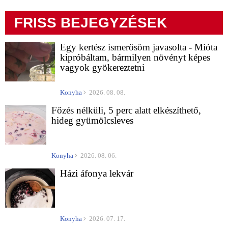
FRISS BEJEGYZÉSEK
Egy kertész ismerősöm javasolta - Mióta
kipróbáltam, bármilyen növényt képes
vagyok gyökereztetni
Konyha
2026. 08. 08.
Főzés nélküli, 5 perc alatt elkészíthető,
hideg gyümölcsleves
Konyha
2026. 08. 06.
Házi áfonya lekvár
Konyha
2026. 07. 17.