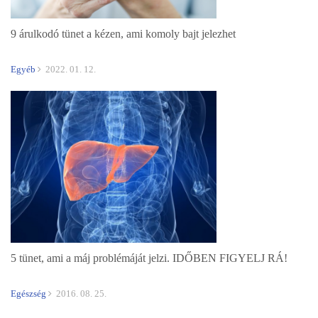
9 árulkodó tünet a kézen, ami komoly bajt jelezhet
Egyéb
2022. 01. 12.
5 tünet, ami a máj problémáját jelzi. IDŐBEN FIGYELJ RÁ!
Egészség
2016. 08. 25.