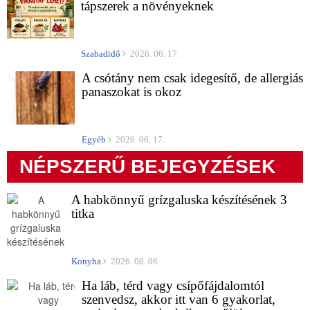
tápszerek a növényeknek
Szabadidő
2026. 06. 17.
A csótány nem csak idegesítő, de allergiás
panaszokat is okoz
Egyéb
2026. 06. 17.
NÉPSZERŰ BEJEGYZÉSEK
A habkönnyű grízgaluska készítésének 3
titka
Konyha
2026. 08. 06.
Ha láb, térd vagy csípőfájdalomtól
szenvedsz, akkor itt van 6 gyakorlat,