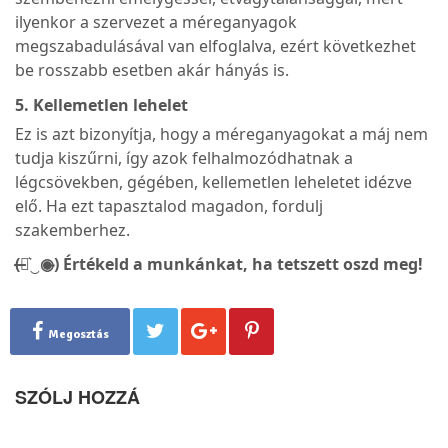
ilyenkor a szervezet a méreganyagok
megszabadulásával van elfoglalva, ezért következhet
be rosszabb esetben akár hányás is.
5. Kellemetlen lehelet
Ez is azt bizonyítja, hogy a méreganyagokat a máj nem
tudja kiszűrni, így azok felhalmozódhatnak a
légcsövekben, gégében, kellemetlen leheletet idézve
elő. Ha ezt tapasztalod magadon, fordulj
szakemberhez.
(̶◉͛‿◉̶) Értékeld a munkánkat, ha tetszett oszd meg!
Megosztás
SZÓLJ HOZZÁ