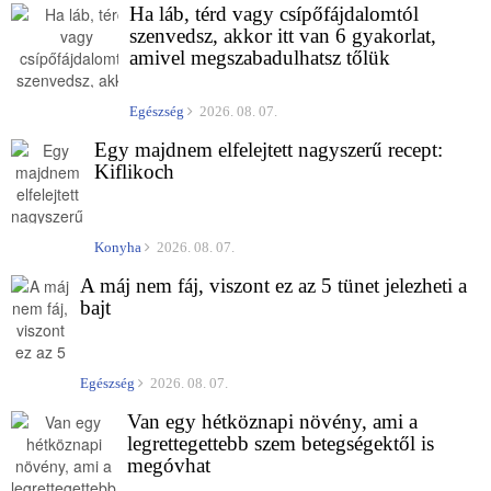
Ha láb, térd vagy csípőfájdalomtól
szenvedsz, akkor itt van 6 gyakorlat,
amivel megszabadulhatsz tőlük
Egészség
2026. 08. 07.
Egy majdnem elfelejtett nagyszerű recept:
Kiflikoch
Konyha
2026. 08. 07.
A máj nem fáj, viszont ez az 5 tünet jelezheti a
bajt
Egészség
2026. 08. 07.
Van egy hétköznapi növény, ami a
legrettegettebb szem betegségektől is
megóvhat