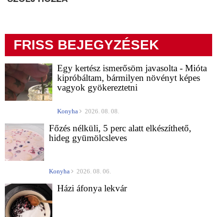
FRISS BEJEGYZÉSEK
Egy kertész ismerősöm javasolta - Mióta
kipróbáltam, bármilyen növényt képes
vagyok gyökereztetni
Konyha
2026. 08. 08.
Főzés nélküli, 5 perc alatt elkészíthető,
hideg gyümölcsleves
Konyha
2026. 08. 06.
Házi áfonya lekvár