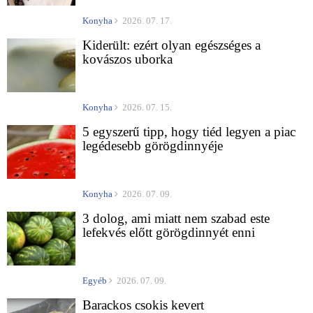
Konyha
2026. 07. 17.
Kiderült: ezért olyan egészséges a
kovászos uborka
Konyha
2026. 07. 15.
5 egyszerű tipp, hogy tiéd legyen a piac
legédesebb görögdinnyéje
Konyha
2026. 07. 09.
3 dolog, ami miatt nem szabad este
lefekvés előtt görögdinnyét enni
Egyéb
2026. 07. 09.
Barackos csokis kevert