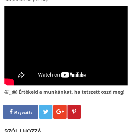
(̶◉͛‿◉̶) Értékeld a munkánkat, ha tetszett oszd meg!
Megosztás
SZÓLJ HOZZÁ