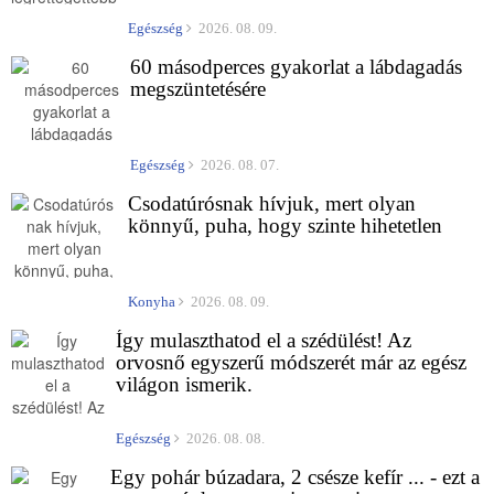
Egészség
2026. 08. 09.
60 másodperces gyakorlat a lábdagadás
megszüntetésére
Egészség
2026. 08. 07.
Csodatúrósnak hívjuk, mert olyan
könnyű, puha, hogy szinte hihetetlen
Konyha
2026. 08. 09.
Így mulaszthatod el a szédülést! Az
orvosnő egyszerű módszerét már az egész
világon ismerik.
Egészség
2026. 08. 08.
Egy pohár búzadara, 2 csésze kefír ... - ezt a