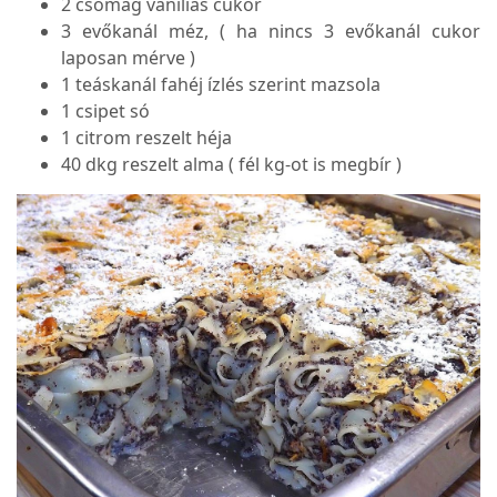
2 csomag vaníliás cukor
3 evőkanál méz, ( ha nincs 3 evőkanál cukor
laposan mérve )
1 teáskanál fahéj ízlés szerint mazsola
1 csipet só
1 citrom reszelt héja
40 dkg reszelt alma ( fél kg-ot is megbír )