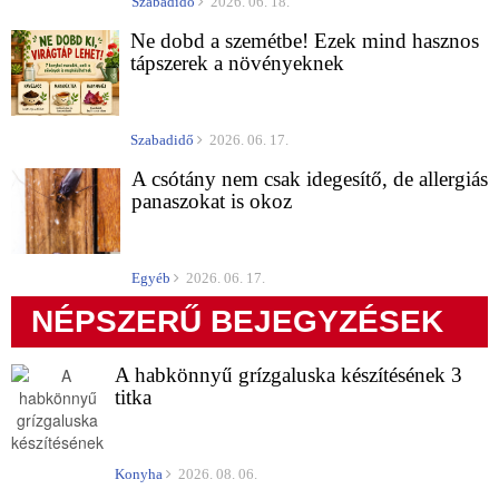
Szabadidő
2026. 06. 18.
Ne dobd a szemétbe! Ezek mind hasznos
tápszerek a növényeknek
Szabadidő
2026. 06. 17.
A csótány nem csak idegesítő, de allergiás
panaszokat is okoz
Egyéb
2026. 06. 17.
NÉPSZERŰ BEJEGYZÉSEK
A habkönnyű grízgaluska készítésének 3
titka
Konyha
2026. 08. 06.