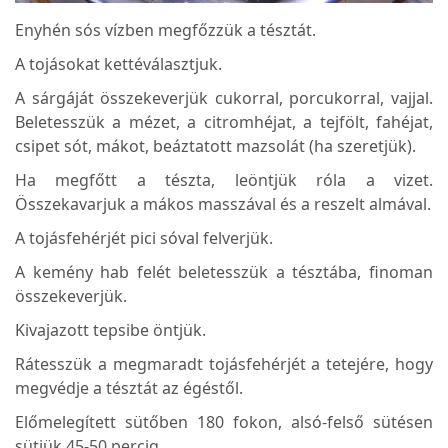
Enyhén sós vízben megfőzzük a tésztát.
A tojásokat kettéválasztjuk.
A sárgáját összekeverjük cukorral, porcukorral, vajjal.
Beletesszük a mézet, a citromhéjat, a tejfölt, fahéjat,
csipet sót, mákot, beáztatott mazsolát (ha szeretjük).
Ha megfőtt a tészta, leöntjük róla a vizet.
Összekavarjuk a mákos masszával és a reszelt almával.
A tojásfehérjét pici sóval felverjük.
A kemény hab felét beletesszük a tésztába, finoman
összekeverjük.
Kivajazott tepsibe öntjük.
Rátesszük a megmaradt tojásfehérjét a tetejére, hogy
megvédje a tésztát az égéstől.
Előmelegített sütőben 180 fokon, alsó-felső sütésen
sütjük 45-50 percig.