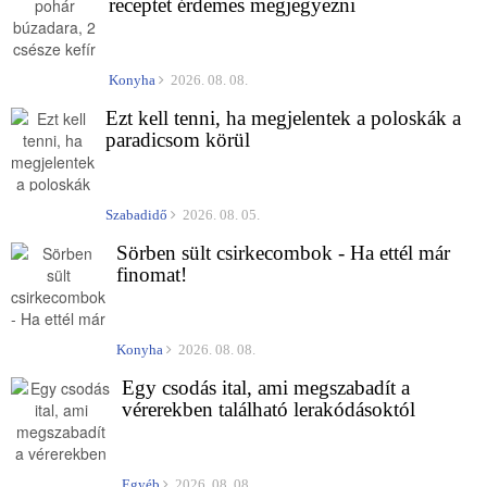
receptet érdemes megjegyezni
Konyha
2026. 08. 08.
Ezt kell tenni, ha megjelentek a poloskák a
paradicsom körül
Szabadidő
2026. 08. 05.
Sörben sült csirkecombok - Ha ettél már
finomat!
Konyha
2026. 08. 08.
Egy csodás ital, ami megszabadít a
vérerekben található lerakódásoktól
Egyéb
2026. 08. 08.