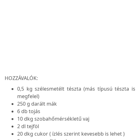
HOZZÁVALÓK:
0,5 kg szélesmetélt tészta (más típusú tészta is
megfelel)
250 g darált mák
6 db tojás
10 dkg szobahőmérsékletű vaj
2 dl tejföl
20 dkg cukor ( ízlés szerint kevesebb is lehet )