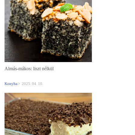
Almás-mákos: liszt nélkül
Konyha
2025. 04. 10.