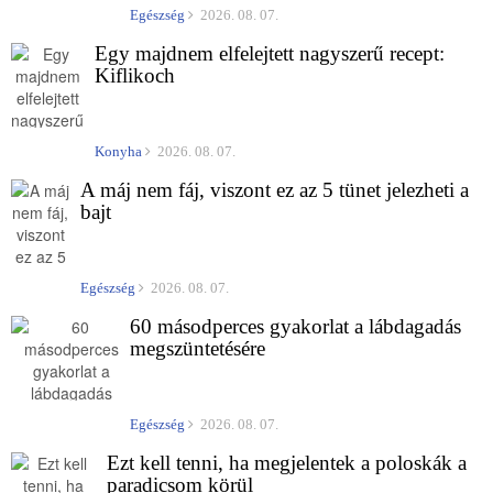
Egészség
2026. 08. 07.
Egy majdnem elfelejtett nagyszerű recept:
Kiflikoch
Konyha
2026. 08. 07.
A máj nem fáj, viszont ez az 5 tünet jelezheti a
bajt
Egészség
2026. 08. 07.
60 másodperces gyakorlat a lábdagadás
megszüntetésére
Egészség
2026. 08. 07.
Ezt kell tenni, ha megjelentek a poloskák a
paradicsom körül