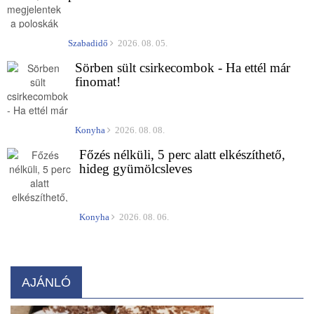
Szabadidő
2026. 08. 05.
Sörben sült csirkecombok - Ha ettél már
finomat!
Konyha
2026. 08. 08.
Főzés nélküli, 5 perc alatt elkészíthető,
hideg gyümölcsleves
Konyha
2026. 08. 06.
AJÁNLÓ