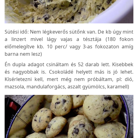
Sütési idő: Nem légkeverős sütőnk van. De kb úgy mint
a linzert mivel lágy vajas a tésztája (180 fokon
előmelegítve kb. 10 perc/ vagy 3-as fokozaton amíg
barna nem lesz)
Én dupla adagot csináltam és 52 darab lett. Kisebbek
és nagyobbak is. Csokoládé helyett más is jó lehet.
Kísérletezni kell, mert még nem próbáltam, pl: dió,
mazsola, mandulaforgács, aszalt gyümölcs, karamell)