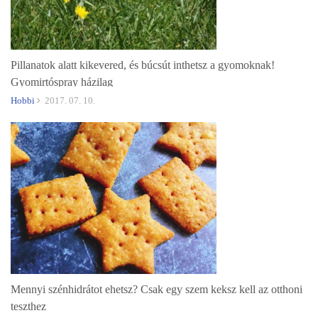
Pillanatok alatt kikevered, és búcsút inthetsz a gyomoknak!
Gyomirtóspray házilag
Hobbi
2017. 07. 10.
Mennyi szénhidrátot ehetsz? Csak egy szem keksz kell az otthoni
teszthez