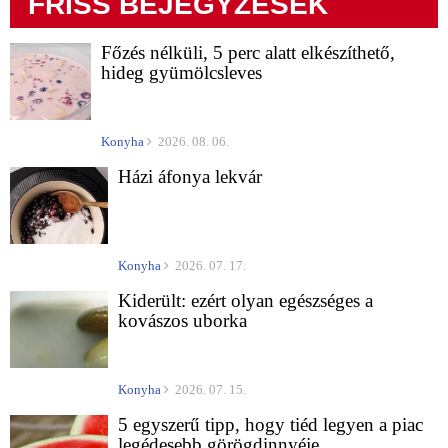
FRISS BEJEGYZÉSEK
Főzés nélküli, 5 perc alatt elkészíthető,
hideg gyümölcsleves
Konyha
2026. 08. 06.
Házi áfonya lekvár
Konyha
2026. 07. 17.
Kiderült: ezért olyan egészséges a
kovászos uborka
Konyha
2026. 07. 15.
5 egyszerű tipp, hogy tiéd legyen a piac
legédesebb görögdinnyéje