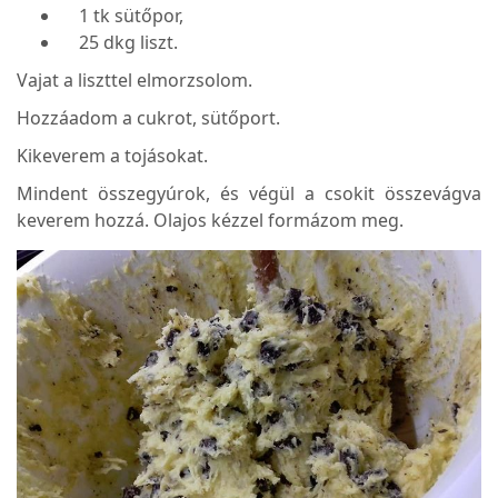
1 tk sütőpor,
25 dkg liszt.
Vajat a liszttel elmorzsolom.
Hozzáadom a cukrot, sütőport.
Kikeverem a tojásokat.
Mindent összegyúrok, és végül a csokit összevágva
keverem hozzá. Olajos kézzel formázom meg.