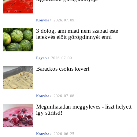
Konyha
2026. 07. 09.
3 dolog, ami miatt nem szabad este
lefekvés előtt görögdinnyét enni
Egyéb
2026. 07. 09.
Barackos csokis kevert
Konyha
2026. 07. 08.
Megunhatatlan meggyleves - liszt helyett
így sűrítsd!
Konyha
2026. 06. 25.