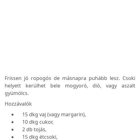
Frissen jó ropogós de másnapra puhább lesz. Csoki
helyett kerülhet bele mogyoró, dió, vagy aszalt
gyümölcs.
Hozzávalók
15 dkg vaj (vagy margarin),
10 dkg cukor,
2 db tojás,
15 dkg étcsoki,