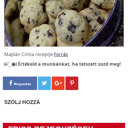
Majdán Cintia receptje
Forrás
(̶◉͛‿◉̶) Értékeld a munkánkat, ha tetszett oszd meg!
Megosztás
SZÓLJ HOZZÁ