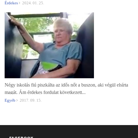
Érdekes
2024. 01. 25.
Négy iskolás fiú piszkálta az idős nőt a buszon, aki végül elsírta
magát. Ám érdekes fordulat következett...
Egyéb
2017. 09. 15.