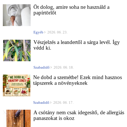
Öt dolog, amire soha ne használd a
papírtörlőt
Egyéb
2026. 06. 23.
Vészjelzés a leandertől a sárga levél. Így
védd ki.
Szabadidő
2026. 06. 18.
Ne dobd a szemétbe! Ezek mind hasznos
tápszerek a növényeknek
Szabadidő
2026. 06. 17.
A csótány nem csak idegesítő, de allergiás
panaszokat is okoz