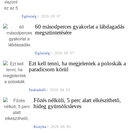
Egészség
2026. 08. 07.
60 másodperces gyakorlat a lábdagadás
megszüntetésére
Egészség
2026. 08. 07.
Ezt kell tenni, ha megjelentek a poloskák a
paradicsom körül
Szabadidő
2026. 08. 05.
Főzés nélküli, 5 perc alatt elkészíthető,
hideg gyümölcsleves
Konyha
2026. 08. 06.