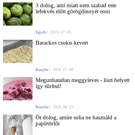
3 dolog, ami miatt nem szabad este
lefekvés előtt görögdinnyét enni
Egyéb
2026. 07. 09.
Barackos csokis kevert
Konyha
2026. 07. 08.
Megunhatatlan meggyleves - liszt helyett
így sűrítsd!
Konyha
2026. 06. 25.
Öt dolog, amire soha ne használd a
papírtörlőt