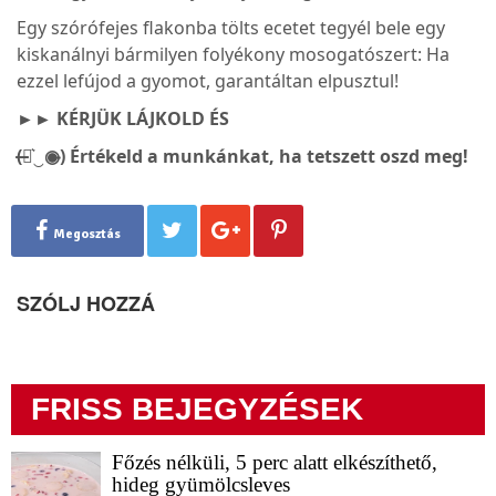
Egy szórófejes flakonba tölts ecetet tegyél bele egy
kiskanálnyi bármilyen folyékony mosogatószert: Ha
ezzel lefújod a gyomot, garantáltan elpusztul!
►► KÉRJÜK LÁJK
OLD ÉS
(̶◉͛‿◉̶) Értékeld a munkánkat, ha tetszett oszd meg!
Megosztás
SZÓLJ HOZZÁ
FRISS BEJEGYZÉSEK
Főzés nélküli, 5 perc alatt elkészíthető,
hideg gyümölcsleves