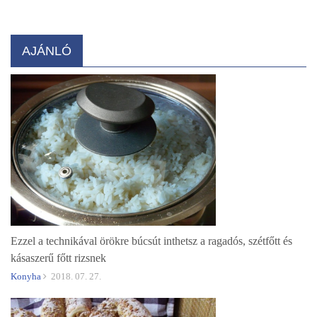
AJÁNLÓ
Ezzel a technikával örökre búcsút inthetsz a ragadós, szétfőtt és
kásaszerű főtt rizsnek
Konyha
2018. 07. 27.