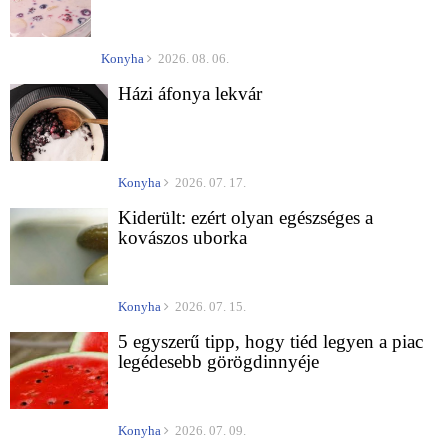
Konyha
2026. 08. 06.
Házi áfonya lekvár
Konyha
2026. 07. 17.
Kiderült: ezért olyan egészséges a
kovászos uborka
Konyha
2026. 07. 15.
5 egyszerű tipp, hogy tiéd legyen a piac
legédesebb görögdinnyéje
Konyha
2026. 07. 09.