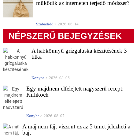
működik az interneten terjedő módszer?
Szabadidő
2026. 06. 14.
NÉPSZERŰ BEJEGYZÉSEK
A habkönnyű grízgaluska készítésének 3
titka
Konyha
2026. 08. 06.
Egy majdnem elfelejtett nagyszerű recept:
Kiflikoch
Konyha
2026. 08. 07.
A máj nem fáj, viszont ez az 5 tünet jelezheti a
bajt