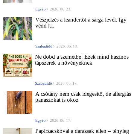
Egyéb
2026. 06. 23.
Vészjelzés a leandertől a sárga levél. Így
védd ki.
Szabadidő
2026. 06. 18.
Ne dobd a szemétbe! Ezek mind hasznos
tápszerek a növényeknek
Szabadidő
2026. 06. 17.
A csótány nem csak idegesítő, de allergiás
panaszokat is okoz
Egyéb
2026. 06. 17.
Papírzacskóval a darazsak ellen – tényleg