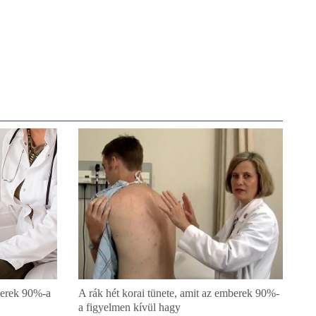
mberek 90%-a
A rák hét korai tünete, amit az emberek 90%-
a figyelmen kívül hagy