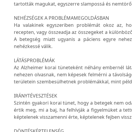
tartották magukat, egyszerre slampossá és nemtör
NEHÉZSÉGEK A PROBLÉMAMEGOLDÁSBAN
Ha valakinek egyszeriben problémát okoz az, ho
recepten, vagy összeadja az összegeket a különböző
A betegség miatt ugyanis a páciens egyre nehez
nehézkessé válik.
LÁTÁSPROBLÉMÁK
Az Alzheimer korai tüneteként néhány embernél lá
nehezen olvasnak, nem képesek felmérni a távolságo
területein szembesülhetnek problémákkal, mint péld
IRÁNYTÉVESZTÉSEK
Szintén gyakori korai tünet, hogy a betegek nem oda
értik meg, mi a baj, ha felhívják a figyelmüket a tet
képtelenek visszamenni érte, képtelenek fejben vissz
DÖNTÉSKÉPTELENSÉG