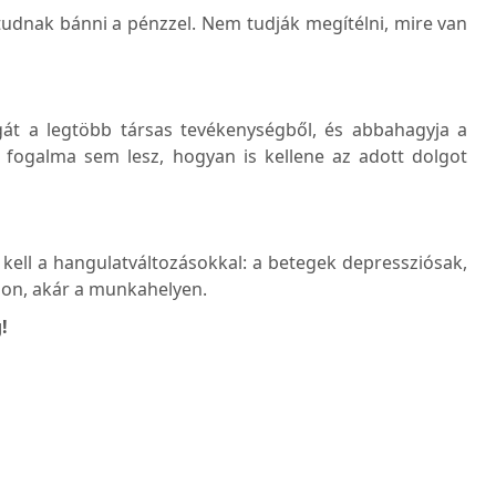
udnak bánni a pénzzel. Nem tudják megítélni, mire van
át a legtöbb társas tevékenységből, és abbahagyja a
n fogalma sem lesz, hogyan is kellene az adott dolgot
 kell a hangulatváltozásokkal: a betegek depressziósak,
hon, akár a munkahelyen.
!