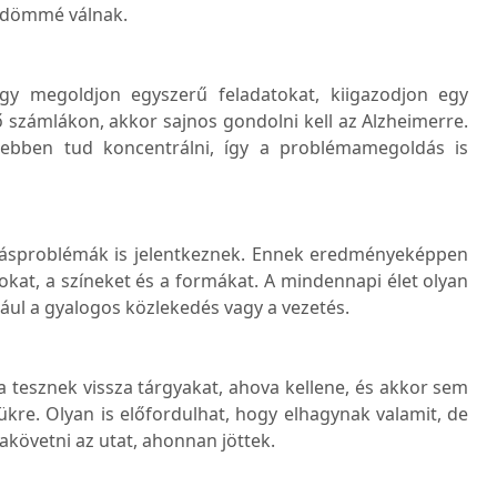
ődömmé válnak.
gy megoldjon egyszerű feladatokat, kiigazodjon egy
 számlákon, akkor sajnos gondolni kell az Alzheimerre.
ebben tud koncentrálni, így a problémamegoldás is
tásproblémák is jelentkeznek. Ennek eredményeképpen
kat, a színeket és a formákat. A mindennapi élet olyan
ául a gyalogos közlekedés vagy a vezetés.
 tesznek vissza tárgyakat, ahova kellene, és akkor sem
tükre. Olyan is előfordulhat, hogy elhagynak valamit, de
akövetni az utat, ahonnan jöttek.