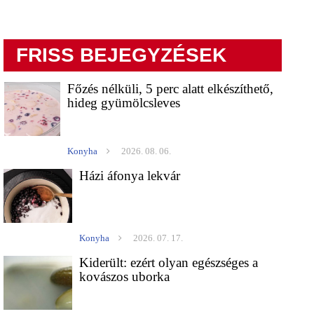
FRISS BEJEGYZÉSEK
Főzés nélküli, 5 perc alatt elkészíthető,
hideg gyümölcsleves
Konyha
2026. 08. 06.
Házi áfonya lekvár
Konyha
2026. 07. 17.
Kiderült: ezért olyan egészséges a
kovászos uborka