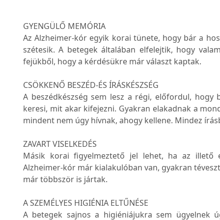
GYENGÜLŐ MEMÓRIA
Az Alzheimer-kór egyik korai tünete, hogy bár a hos
szétesik. A betegek általában elfelejtik, hogy vala
fejükből, hogy a kérdésükre már választ kaptak.
CSÖKKENŐ BESZÉD-ÉS ÍRÁSKÉSZSÉG
A beszédkészség sem lesz a régi, előfordul, hogy 
keresi, mit akar kifejezni. Gyakran elakadnak a mon
mindent nem úgy hívnak, ahogy kellene. Mindez írásb
ZAVART VISELKEDÉS
Másik korai figyelmeztető jel lehet, ha az illető
Alzheimer-kór már kialakulóban van, gyakran tévesztik
már többször is jártak.
A SZEMÉLYES HIGIÉNIA ELTŰNÉSE
A betegek sajnos a higiéniájukra sem ügyelnek úgy