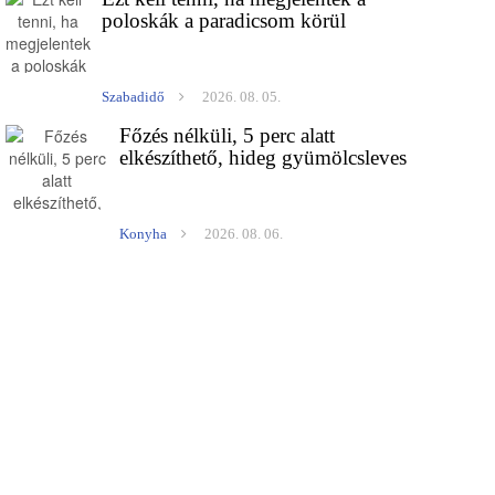
poloskák a paradicsom körül
Szabadidő
2026. 08. 05.
Főzés nélküli, 5 perc alatt
elkészíthető, hideg gyümölcsleves
Konyha
2026. 08. 06.