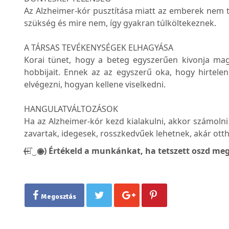
Az Alzheimer-kór pusztítása miatt az emberek nem t
szükség és mire nem, így gyakran túlköltekeznek.
A TÁRSAS TEVÉKENYSÉGEK ELHAGYÁSA
Korai tünet, hogy a beteg egyszerűen kivonja mag
hobbijait. Ennek az az egyszerű oka, hogy hirtele
elvégezni, hogyan kellene viselkedni.
HANGULATVÁLTOZÁSOK
Ha az Alzheimer-kór kezd kialakulni, akkor számolni
zavartak, idegesek, rosszkedvűek lehetnek, akár ott
(̶◉͛‿◉̶) Értékeld a munkánkat, ha tetszett oszd meg
Megosztás