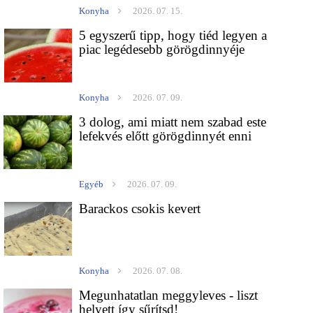
Konyha
2026. 07. 15.
5 egyszerű tipp, hogy tiéd legyen a
piac legédesebb görögdinnyéje
Konyha
2026. 07. 09.
3 dolog, ami miatt nem szabad este
lefekvés előtt görögdinnyét enni
Egyéb
2026. 07. 09.
Barackos csokis kevert
Konyha
2026. 07. 08.
Megunhatatlan meggyleves - liszt
helyett így sűrítsd!