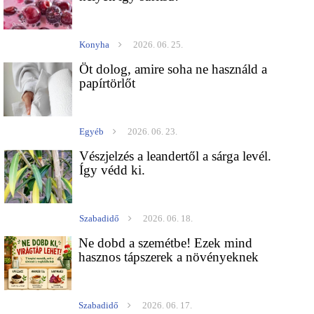
Konyha
2026. 06. 25.
Öt dolog, amire soha ne használd a
papírtörlőt
Egyéb
2026. 06. 23.
Vészjelzés a leandertől a sárga levél.
Így védd ki.
Szabadidő
2026. 06. 18.
Ne dobd a szemétbe! Ezek mind
hasznos tápszerek a növényeknek
Szabadidő
2026. 06. 17.