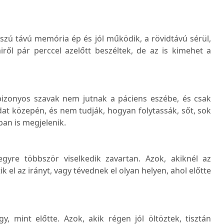
szú távú memória ép és jól működik, a rövidtávú sérül,
miről pár perccel azelőtt beszéltek, de az is kimehet a
bizonyos szavak nem jutnak a páciens eszébe, és csak
dat közepén, és nem tudják, hogyan folytassák, sőt, sok
an is megjelenik.
 egyre többször viselkedik zavartan. Azok, akiknél az
 el az irányt, vagy tévednek el olyan helyen, ahol előtte
, mint előtte. Azok, akik régen jól öltöztek, tisztán