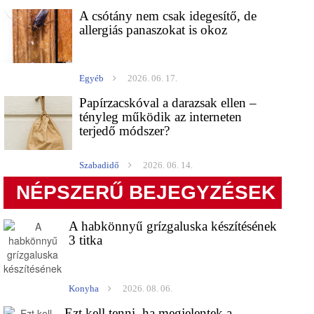
A csótány nem csak idegesítő, de
allergiás panaszokat is okoz
Egyéb
2026. 06. 17.
Papírzacskóval a darazsak ellen –
tényleg működik az interneten
terjedő módszer?
Szabadidő
2026. 06. 14.
NÉPSZERŰ BEJEGYZÉSEK
A habkönnyű grízgaluska készítésének
3 titka
Konyha
2026. 08. 06.
Ezt kell tenni, ha megjelentek a