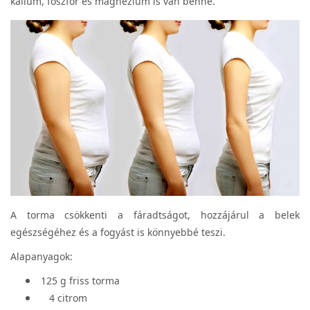
kálium, foszfor és magnézium is van benne.
A torma csökkenti a fáradtságot, hozzájárul a belek
egészségéhez és a fogyást is könnyebbé teszi.
Alapanyagok:
125 g friss torma
4 citrom