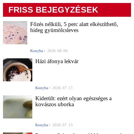
FRISS BEJEGYZÉSEK
Főzés nélküli, 5 perc alatt elkészíthető,
hideg gyümölcsleves
Konyha
2026. 08. 06.
Házi áfonya lekvár
Konyha
2026. 07. 17.
Kiderült: ezért olyan egészséges a
kovászos uborka
Konyha
2026. 07. 15.