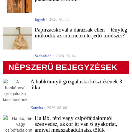
Egyéb
2026. 06. 17.
Papírzacskóval a darazsak ellen – tényleg
működik az interneten terjedő módszer?
Szabadidő
2026. 06. 14.
NÉPSZERŰ BEJEGYZÉSEK
A habkönnyű grízgaluska készítésének 3
titka
Konyha
2026. 08. 06.
Ha láb, térd vagy csípőfájdalomtól
szenvedsz, akkor itt van 6 gyakorlat,
amivel megszabadulhatsz tőlük