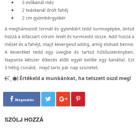
3 evőkanál méz
2 teáskanál őrölt fahéj
2 cm gyömbérgyökér
A meghámozott tormát és gyömbért tedd turmixgépbe, öntsd
hozzá a kifacsart citrom levét és turmixold össze. Add hozzá a
mézet és a fahéjt, majd kevergesd addig, amíg elolvad benne.
A keveréket tedd egy üvegbe és tartsd hűtőszekrényben.
Naponta kétszer étkezés előtt egyél belőle egy kanállal. Ezt
3 hétig csináld, majd tarts pár nap szünetet.
(̶◉͛‿◉̶) Értékeld a munkánkat, ha tetszett oszd meg!
Megosztás
SZÓLJ HOZZÁ