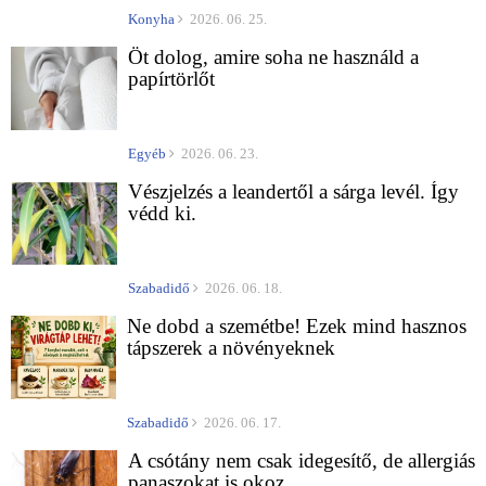
Konyha
2026. 06. 25.
Öt dolog, amire soha ne használd a
papírtörlőt
Egyéb
2026. 06. 23.
Vészjelzés a leandertől a sárga levél. Így
védd ki.
Szabadidő
2026. 06. 18.
Ne dobd a szemétbe! Ezek mind hasznos
tápszerek a növényeknek
Szabadidő
2026. 06. 17.
A csótány nem csak idegesítő, de allergiás
panaszokat is okoz