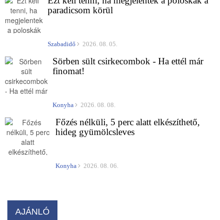
Ezt kell tenni, ha megjelentek a poloskák a
paradicsom körül
Szabadidő
2026. 08. 05.
Sörben sült csirkecombok - Ha ettél már
finomat!
Konyha
2026. 08. 08.
Főzés nélküli, 5 perc alatt elkészíthető,
hideg gyümölcsleves
Konyha
2026. 08. 06.
AJÁNLÓ