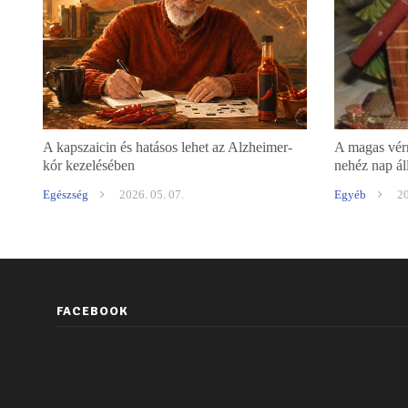
A kapszaicin és hatásos lehet az Alzheimer-
A magas vér
kór kezelésében
nehéz nap ál
Egészség
2026. 05. 07.
Egyéb
20
FACEBOOK