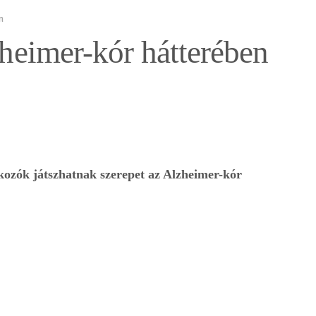
n
zheimer-kór hátterében
kozók játszhatnak szerepet az Alzheimer-kór