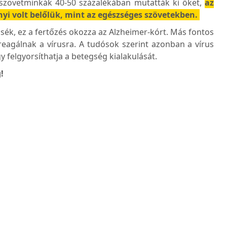
yszövetminkák 40-50 százalékában mutatták ki őket,
az
yi volt belőlük, mint az egészséges szövetekben.
ék, ez a fertőzés okozza az Alzheimer-kórt. Más fontos
reagálnak a vírusra. A tudósok szerint azonban a vírus
y felgyorsíthatja a betegség kialakulását.
!