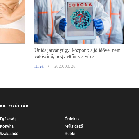
Uniós járványügyi központ: a jó idővel nem
valószínű, hogy eltűnik a vírus
Hírek
2020. 03. 26.
KATEGÓRIÁK
Egészség
Érdekes
Konyha
Múltidéző
Szabadidő
Hobbi