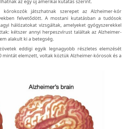
hatnak az egy új amerikai kutatás szerint.
 kórokozók játszhatnak szerepet az Alzheimer-kór
vekben felvetődött. A mostani kutatásban a tudósok
agyi hálózatokat vizsgáltak, amelyeket gyógyszerekkel
tak: kétszer annyi herpeszvírust találtak az Alzheimer-
m alakult ki a betegség.
övetek eddigi egyik legnagyobb részletes elemzését
 mintát elemzett, voltak köztük Alzheimer-kórosok és a