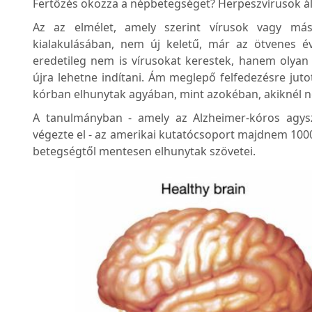
Fertőzés okozza a népbetegséget? Herpeszvírusok áll
Az az elmélet, amely szerint vírusok vagy más
kialakulásában, nem új keletű, már az ötvenes é
eredetileg nem is vírusokat kerestek, hanem olyan 
újra lehetne indítani. Ám meglepő felfedezésre jutot
kórban elhunytak agyában, mint azokéban, akiknél ne
A tanulmányban - amely az Alzheimer-kóros agysz
végezte el - az amerikai kutatócsoport majdnem 1000
betegségtől mentesen elhunytak szövetei.