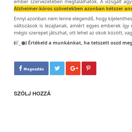
ember szervezetében megtalálhatók. A vizsgált ag
Alzheimer-kóros szövetekben azonban kétszer ann
Ennyi azonban nem lenne elegendő, hogy kijelenthess
változások is lezajlanak, amiért egyes emberek így 
mégis szerepet játszhat, ott lehet az okok között, vag
(̶◉͛‿◉̶) Értékeld a munkánkat, ha tetszett oszd meg
Megosztás
SZÓLJ HOZZÁ