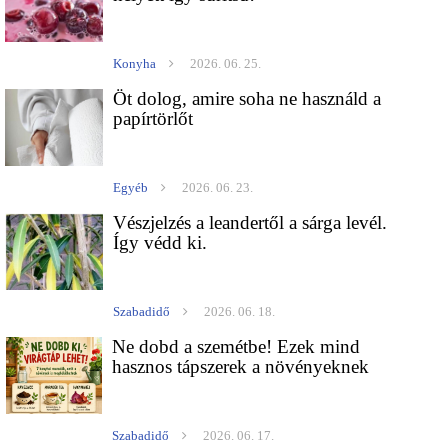
Konyha
2026. 06. 25.
Öt dolog, amire soha ne használd a
papírtörlőt
Egyéb
2026. 06. 23.
Vészjelzés a leandertől a sárga levél.
Így védd ki.
Szabadidő
2026. 06. 18.
Ne dobd a szemétbe! Ezek mind
hasznos tápszerek a növényeknek
Szabadidő
2026. 06. 17.