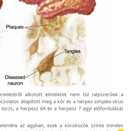
eredetéről alkotott elméletek nem túl népszerűek a
csolatot állapított meg a kór és a herpex simplex vírus
törzs, a herpesz 6A és a herpesz 7 agyi előfordulását
elenléte az agyban, ezek a kórokozók szinte minden