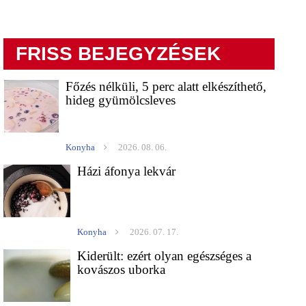
FRISS BEJEGYZÉSEK
Főzés nélküli, 5 perc alatt elkészíthető,
hideg gyümölcsleves
Konyha
2026. 08. 06.
Házi áfonya lekvár
Konyha
2026. 07. 17.
Kiderült: ezért olyan egészséges a
kovászos uborka