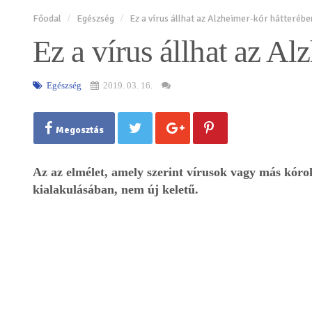
Főodal
Egészség
Ez a vírus állhat az Alzheimer-kór hátterébe
Ez a vírus állhat az Al
Egészség
2019. 03. 16.
Megosztás
Az az elmélet, amely szerint vírusok vagy más kóro
kialakulásában, nem új keletű.