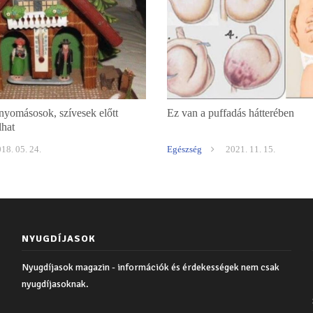
nyomásosok, szívesek előtt
Ez van a puffadás hátterében
lhat
18. 05. 24.
Egészség
2021. 11. 15.
NYUGDÍJASOK
Nyugdíjasok magazin - információk és érdekességek nem csak
nyugdíjasoknak.