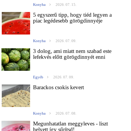
Konyha
2026. 07. 15.
5 egyszerű tipp, hogy tiéd legyen a
piac legédesebb görögdinnyéje
Konyha
2026. 07. 09.
3 dolog, ami miatt nem szabad este
lefekvés előtt görögdinnyét enni
Egyéb
2026. 07. 09.
Barackos csokis kevert
Konyha
2026. 07. 08.
Megunhatatlan meggyleves - liszt
helyett így sűrítsd!