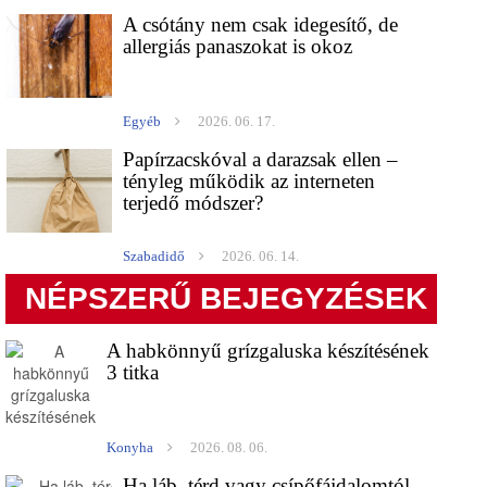
A csótány nem csak idegesítő, de
allergiás panaszokat is okoz
Egyéb
2026. 06. 17.
Papírzacskóval a darazsak ellen –
tényleg működik az interneten
terjedő módszer?
Szabadidő
2026. 06. 14.
NÉPSZERŰ BEJEGYZÉSEK
A habkönnyű grízgaluska készítésének
3 titka
Konyha
2026. 08. 06.
Ha láb, térd vagy csípőfájdalomtól