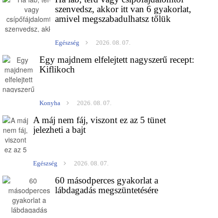
szenvedsz, akkor itt van 6 gyakorlat,
amivel megszabadulhatsz tőlük
Egészség
2026. 08. 07.
Egy majdnem elfelejtett nagyszerű recept:
Kiflikoch
Konyha
2026. 08. 07.
A máj nem fáj, viszont ez az 5 tünet
jelezheti a bajt
Egészség
2026. 08. 07.
60 másodperces gyakorlat a
lábdagadás megszüntetésére