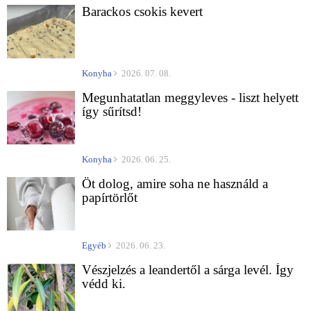
Barackos csokis kevert
Konyha
2026. 07. 08.
Megunhatatlan meggyleves - liszt helyett
így sűrítsd!
Konyha
2026. 06. 25.
Öt dolog, amire soha ne használd a
papírtörlőt
Egyéb
2026. 06. 23.
Vészjelzés a leandertől a sárga levél. Így
védd ki.