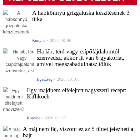
A habkönnyű grízgaluska készítésének 3
titka
Konyha
2026. 08. 06.
Ha láb, térd vagy csípőfájdalomtól
szenvedsz, akkor itt van 6 gyakorlat,
amivel megszabadulhatsz tőlük
Egészség
2026. 08. 07.
Egy majdnem elfelejtett nagyszerű recept:
Kiflikoch
Konyha
2026. 08. 07.
A máj nem fáj, viszont ez az 5 tünet jelezheti a
bajt