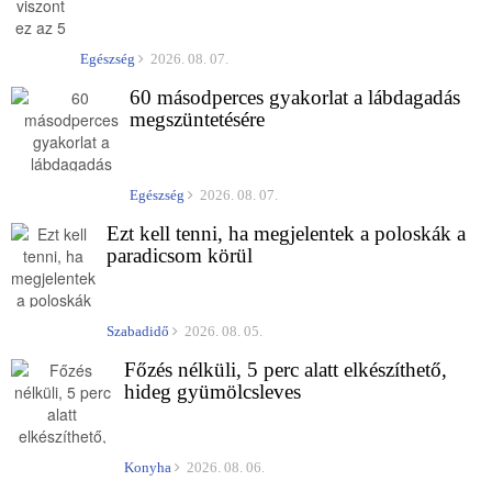
Egészség
2026. 08. 07.
60 másodperces gyakorlat a lábdagadás
megszüntetésére
Egészség
2026. 08. 07.
Ezt kell tenni, ha megjelentek a poloskák a
paradicsom körül
Szabadidő
2026. 08. 05.
Főzés nélküli, 5 perc alatt elkészíthető,
hideg gyümölcsleves
Konyha
2026. 08. 06.