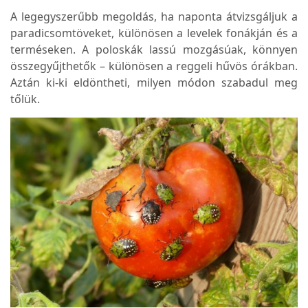
A legegyszerűbb megoldás, ha naponta átvizsgáljuk a
paradicsomtöveket, különösen a levelek fonákján és a
terméseken. A poloskák lassú mozgásúak, könnyen
összegyűjthetők – különösen a reggeli hűvös órákban.
Aztán ki-ki eldöntheti, milyen módon szabadul meg
tőlük.