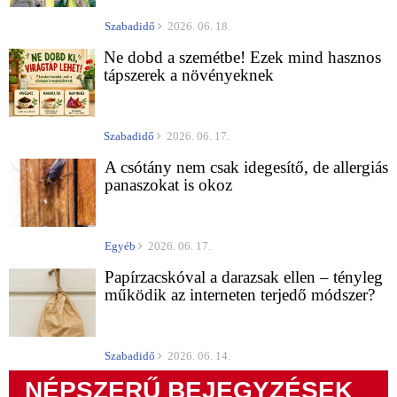
Szabadidő
2026. 06. 18.
Ne dobd a szemétbe! Ezek mind hasznos
tápszerek a növényeknek
Szabadidő
2026. 06. 17.
A csótány nem csak idegesítő, de allergiás
panaszokat is okoz
Egyéb
2026. 06. 17.
Papírzacskóval a darazsak ellen – tényleg
működik az interneten terjedő módszer?
Szabadidő
2026. 06. 14.
NÉPSZERŰ BEJEGYZÉSEK