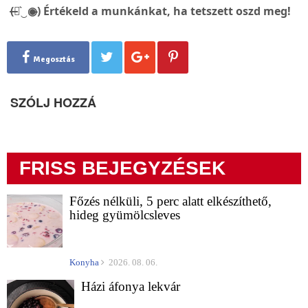
(̶◉͛‿◉̶) Értékeld a munkánkat, ha tetszett oszd meg!
Megosztás
SZÓLJ HOZZÁ
FRISS BEJEGYZÉSEK
Főzés nélküli, 5 perc alatt elkészíthető,
hideg gyümölcsleves
Konyha
2026. 08. 06.
Házi áfonya lekvár