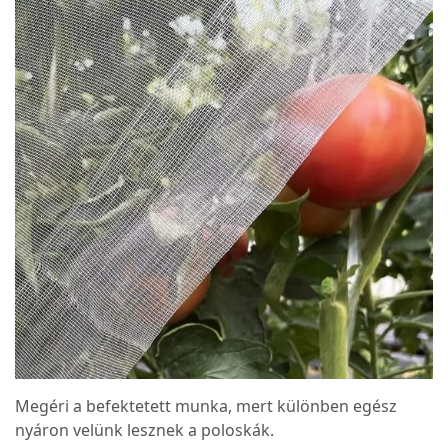
Megéri a befektetett munka, mert különben egész
nyáron velünk lesznek a poloskák.