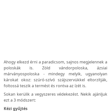
Ahogy elkezd érni a paradicsom, sajnos megjelennek a
poloskák is. Zöld vándorpoloska, ázsiai
márványospoloska - mindegy melyik, ugyanolyan
károkat okoz: szúró-szívó szájszervükkel eltorzítják,
foltossá teszik a termést és rontva az ízét is.
Sokan kerülik a vegyszeres védekezést. Nekik ajánljuk
ezt a 3 módszert:
Kézi gyűjtés