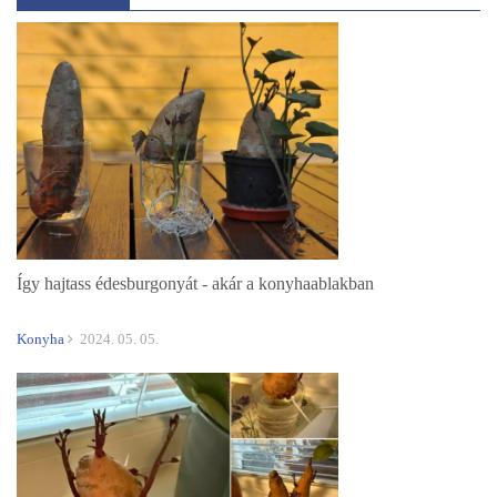
Így hajtass édesburgonyát - akár a konyhaablakban
Konyha
2024. 05. 05.