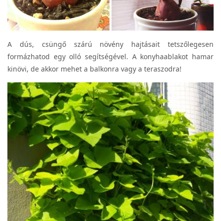
A dús, csüngő szárú növény hajtásait tetszőlegesen
formázhatod egy olló segítségével. A konyhaablakot hamar
kinövi, de akkor mehet a balkonra vagy a teraszodra!