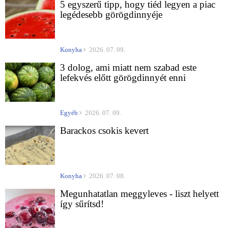
5 egyszerű tipp, hogy tiéd legyen a piac
legédesebb görögdinnyéje
Konyha
2026. 07. 09.
3 dolog, ami miatt nem szabad este
lefekvés előtt görögdinnyét enni
Egyéb
2026. 07. 09.
Barackos csokis kevert
Konyha
2026. 07. 08.
Megunhatatlan meggyleves - liszt helyett
így sűrítsd!