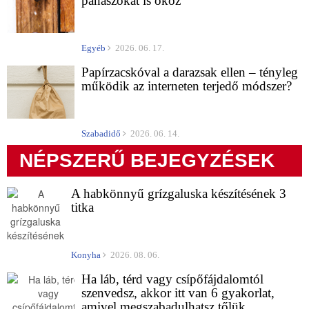
panaszokat is okoz
Egyéb
2026. 06. 17.
Papírzacskóval a darazsak ellen – tényleg
működik az interneten terjedő módszer?
Szabadidő
2026. 06. 14.
NÉPSZERŰ BEJEGYZÉSEK
A habkönnyű grízgaluska készítésének 3
titka
Konyha
2026. 08. 06.
Ha láb, térd vagy csípőfájdalomtól
szenvedsz, akkor itt van 6 gyakorlat,
amivel megszabadulhatsz tőlük