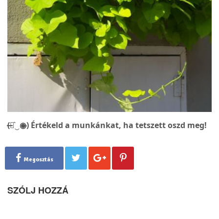
(̶◉͛‿◉̶) Értékeld a munkánkat, ha tetszett oszd meg!
Megosztás
SZÓLJ HOZZÁ