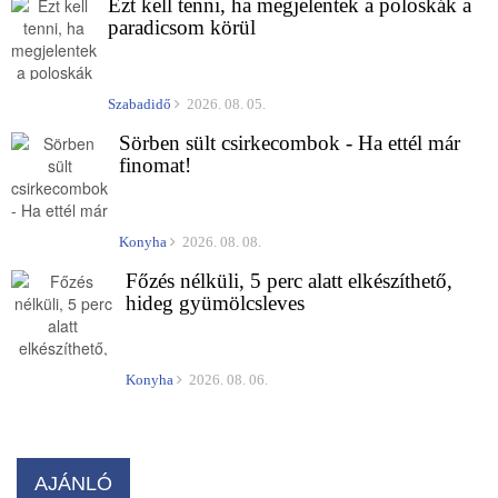
Ezt kell tenni, ha megjelentek a poloskák a
paradicsom körül
Szabadidő
2026. 08. 05.
Sörben sült csirkecombok - Ha ettél már
finomat!
Konyha
2026. 08. 08.
Főzés nélküli, 5 perc alatt elkészíthető,
hideg gyümölcsleves
Konyha
2026. 08. 06.
AJÁNLÓ