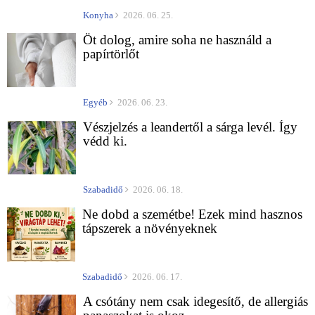
Konyha
2026. 06. 25.
Öt dolog, amire soha ne használd a
papírtörlőt
Egyéb
2026. 06. 23.
Vészjelzés a leandertől a sárga levél. Így
védd ki.
Szabadidő
2026. 06. 18.
Ne dobd a szemétbe! Ezek mind hasznos
tápszerek a növényeknek
Szabadidő
2026. 06. 17.
A csótány nem csak idegesítő, de allergiás