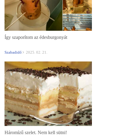
Így szaporítom az édesburgonyát
Szabadidő
2025. 02. 21.
Háromízű szelet. Nem kell sütni!