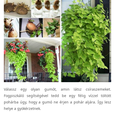
Válassz egy olyan gumót, amin látsz csíraszemeket.
Fogpiszkáló segítségével tedd be egy félig vízzel töltött
pohárba úgy, hogy a gumó ne érjen a pohár aljára. Így lesz
helye a gyökérzetnek.