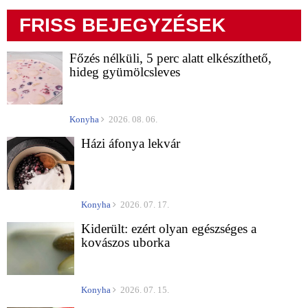
FRISS BEJEGYZÉSEK
Főzés nélküli, 5 perc alatt elkészíthető,
hideg gyümölcsleves
Konyha
2026. 08. 06.
Házi áfonya lekvár
Konyha
2026. 07. 17.
Kiderült: ezért olyan egészséges a
kovászos uborka
Konyha
2026. 07. 15.