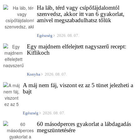
Ha láb, térd vagy csípőfájdalomtól
szenvedsz, akkor itt van 6 gyakorlat,
amivel megszabadulhatsz tőlük
Egészség
2026. 08. 07.
Egy majdnem elfelejtett nagyszerű recept:
Kiflikoch
Konyha
2026. 08. 07.
A máj nem fáj, viszont ez az 5 tünet jelezheti a
bajt
Egészség
2026. 08. 07.
60 másodperces gyakorlat a lábdagadás
megszüntetésére