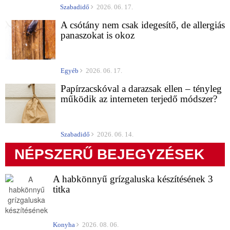
Szabadidő
2026. 06. 17.
A csótány nem csak idegesítő, de allergiás
panaszokat is okoz
Egyéb
2026. 06. 17.
Papírzacskóval a darazsak ellen – tényleg
működik az interneten terjedő módszer?
Szabadidő
2026. 06. 14.
NÉPSZERŰ BEJEGYZÉSEK
A habkönnyű grízgaluska készítésének 3
titka
Konyha
2026. 08. 06.