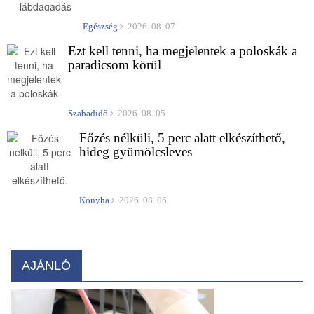
Egészség
2026. 08. 07.
Ezt kell tenni, ha megjelentek a poloskák a
paradicsom körül
Szabadidő
2026. 08. 05.
Főzés nélküli, 5 perc alatt elkészíthető,
hideg gyümölcsleves
Konyha
2026. 08. 06.
AJÁNLÓ