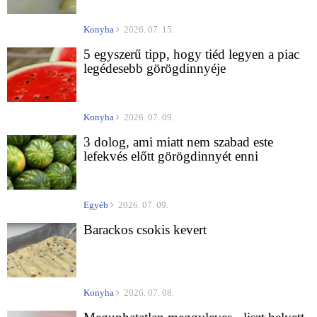
Konyha
2026. 07. 15.
5 egyszerű tipp, hogy tiéd legyen a piac
legédesebb görögdinnyéje
Konyha
2026. 07. 09.
3 dolog, ami miatt nem szabad este
lefekvés előtt görögdinnyét enni
Egyéb
2026. 07. 09.
Barackos csokis kevert
Konyha
2026. 07. 08.