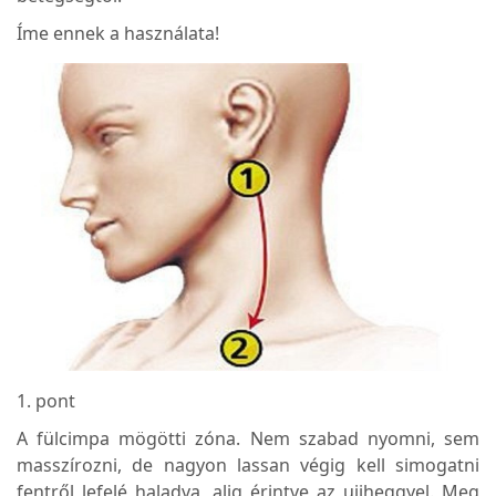
Íme ennek a használata!
1. pont
A fülcimpa mögötti zóna. Nem szabad nyomni, sem
masszírozni, de nagyon lassan végig kell simogatni
fentről lefelé haladva, alig érintve az ujjheggyel. Meg