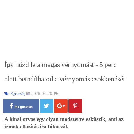
Így húzd le a magas vérnyomást - 5 perc
alatt beindíthatod a vérnyomás csökkenését
Egészség
2026. 04. 28.
Megosztás
A kínai orvos egy olyan módszerre esküszik, ami az
izmok ellazítására fókuszál.