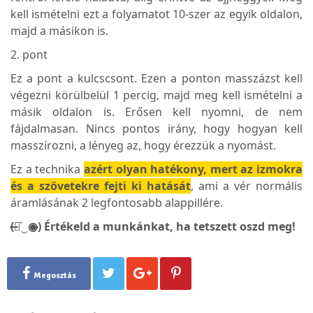
kell ismételni ezt a folyamatot 10-szer az egyik oldalon,
majd a másikon is.
2. pont
Ez a pont a kulcscsont. Ezen a ponton masszázst kell
végezni körülbelül 1 percig, majd meg kell ismételni a
másik oldalon is. Erősen kell nyomni, de nem
fájdalmasan. Nincs pontos irány, hogy hogyan kell
masszírozni, a lényeg az, hogy érezzük a nyomást.
Ez a technika
azért olyan hatékony, mert az izmokra
és a szövetekre fejti ki hatását
, ami a vér normális
áramlásának 2 legfontosabb alappillére.
(̶◉͛‿◉̶) Értékeld a munkánkat, ha tetszett oszd meg!
Megosztás