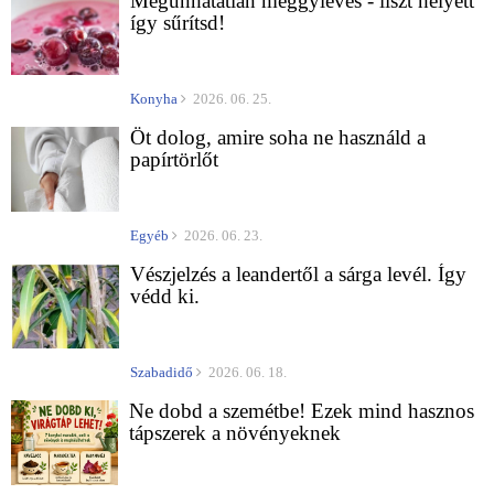
Megunhatatlan meggyleves - liszt helyett
így sűrítsd!
Konyha
2026. 06. 25.
Öt dolog, amire soha ne használd a
papírtörlőt
Egyéb
2026. 06. 23.
Vészjelzés a leandertől a sárga levél. Így
védd ki.
Szabadidő
2026. 06. 18.
Ne dobd a szemétbe! Ezek mind hasznos
tápszerek a növényeknek