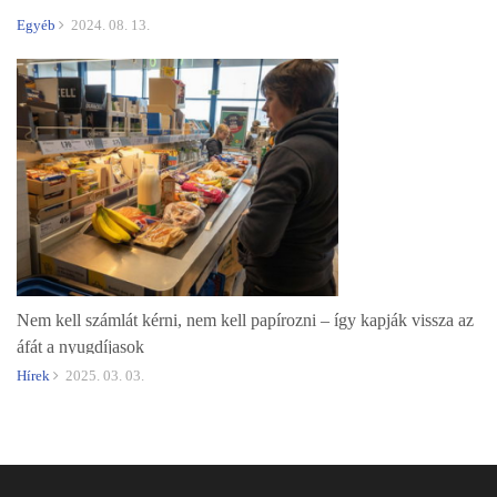
Egyéb
2024. 08. 13.
Nem kell számlát kérni, nem kell papírozni – így kapják vissza az
áfát a nyugdíjasok
Hírek
2025. 03. 03.