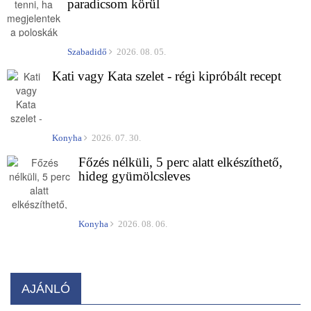
paradicsom körül
Szabadidő
2026. 08. 05.
Kati vagy Kata szelet - régi kipróbált recept
Konyha
2026. 07. 30.
Főzés nélküli, 5 perc alatt elkészíthető,
hideg gyümölcsleves
Konyha
2026. 08. 06.
AJÁNLÓ