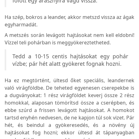
fölött egy arasznyira vágd vissza.
Ha szép, bokros a leander, akkor metszd vissza az ágak
egyharmadát.
A metszés során levágott hajtásokat nem kell eldobni!
Vízzel teli pohárban is meggyökereztetheted.
Tedd a 10-15 centis hajtásokat egy pohár
vízbe; pár hét alatt gyökeret fognak hozni.
Ha ez megtörtént, ültesd őket speciális, leandernek
való virágföldbe. De teheted egyenesen cserepekbe is
a dugványokat: 1 rész virágföldet keverj össze 2 rész
homokkal, alaposan tömörítsd össze a cserépben, és
ebbe szúrd a frissen levágott hajtásokat. A homokot
tartsd enyhén nedvesen, de ne kapjon túl sok vizet. Pár
hét, és beindul a gyökeresedés, és a növény új
hajtásokat fog hozni; ekkor ültesd át tápanyagban