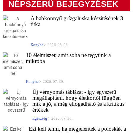
NÉPSZERŰ BEJEGYZÉSEK
A habkönnyű grízgaluska készítésének 3
titka
Konyha
2026. 08. 06.
10 élelmiszer, amit soha ne tegyünk a
mikróba
Konyha
2026. 07. 30.
Új vérnyomás táblázat - így egyszerű
megállapítani, hogy életkortól függően
mik a jó, a még elfogadható és a kritikus
értékek
Egészség
2026. 07. 30.
Ezt kell tenni, ha megjelentek a poloskák a