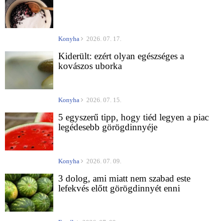
Konyha
2026. 07. 17.
Kiderült: ezért olyan egészséges a
kovászos uborka
Konyha
2026. 07. 15.
5 egyszerű tipp, hogy tiéd legyen a piac
legédesebb görögdinnyéje
Konyha
2026. 07. 09.
3 dolog, ami miatt nem szabad este
lefekvés előtt görögdinnyét enni