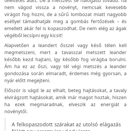
teleltetés alatt. De a metszést se halogasd tovább: ha
nem vágod vissza a növényt, nemcsak kevesebb
virágot fog hozni, de a sűrű lombozat miatt nagyobb
eséllyel támadhatják meg a gombás fertőzések – és
emellett akár fel is kopaszodhat. De nem elég az ágak
végéből lecsípni egy kicsit!
Alapvetően a leandert ősszel vagy késő télen kell
megmetszeni, mert a tavasszal metszett leander
később kezd hajtani, így később fog virágba borulni.
Ám ha ez az őszi, vagy tél végi metszés a leander
gondozása során elmaradt, érdemes még gyorsan, a
nyár előtt megejteni.
Először is vágd le az elhalt, beteg hajtásokat, a tavaly
elvirágzott hajtásokat, amik már magot hoztak, hiszen
ha ezek megmaradnak, elveszik az energiát a
növénytől.
A felkopaszodott szárakat az utolsó elágazás