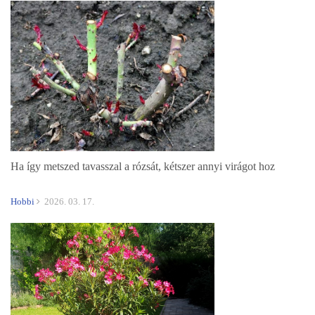
Ha így metszed tavasszal a rózsát, kétszer annyi virágot hoz
Hobbi
2026. 03. 17.