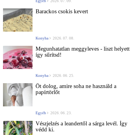
Egyéb
2026. 07. 09.
Barackos csokis kevert
Konyha
2026. 07. 08.
Megunhatatlan meggyleves - liszt helyett
így sűrítsd!
Konyha
2026. 06. 25.
Öt dolog, amire soha ne használd a
papírtörlőt
Egyéb
2026. 06. 23.
Vészjelzés a leandertől a sárga levél. Így
védd ki.