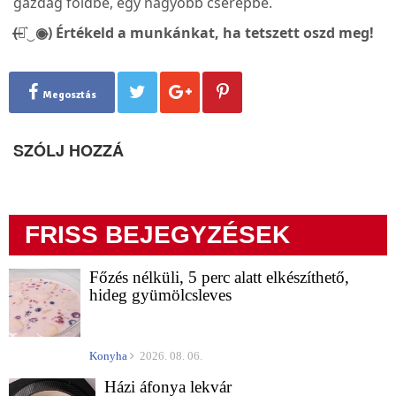
gazdag földbe, egy nagyobb cserépbe.
(̶◉͛‿◉̶) Értékeld a munkánkat, ha tetszett oszd meg!
Megosztás
SZÓLJ HOZZÁ
FRISS BEJEGYZÉSEK
Főzés nélküli, 5 perc alatt elkészíthető,
hideg gyümölcsleves
Konyha
2026. 08. 06.
Házi áfonya lekvár