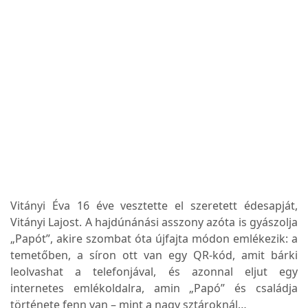
Vitányi Éva 16 éve vesztette el szeretett édesapját,
Vitányi Lajost. A hajdúnánási asszony azóta is gyászolja
„Papót”, akire szombat óta újfajta módon emlékezik: a
temetőben,
a síron ott van egy QR-kód, amit bárki
leolvashat a telefonjával, és azonnal eljut egy
internetes emlékoldalra, amin „Papó” és családja
története fenn van
– mint a nagy sztároknál…