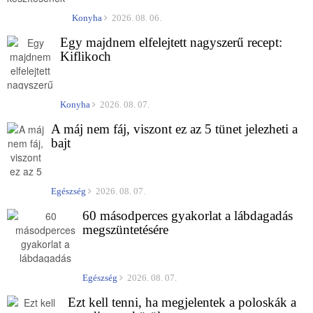
Konyha
2026. 08. 06.
Egy majdnem elfelejtett nagyszerű recept:
Kiflikoch
Konyha
2026. 08. 07.
A máj nem fáj, viszont ez az 5 tünet jelezheti a
bajt
Egészség
2026. 08. 07.
60 másodperces gyakorlat a lábdagadás
megszüntetésére
Egészség
2026. 08. 07.
Ezt kell tenni, ha megjelentek a poloskák a