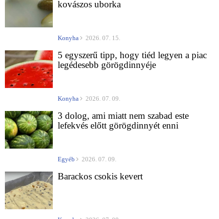
kovászos uborka
Konyha
2026. 07. 15.
5 egyszerű tipp, hogy tiéd legyen a piac
legédesebb görögdinnyéje
Konyha
2026. 07. 09.
3 dolog, ami miatt nem szabad este
lefekvés előtt görögdinnyét enni
Egyéb
2026. 07. 09.
Barackos csokis kevert