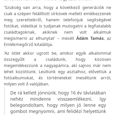
'Szükség van arra, hogy a következő generációk ne
csak a szépen felállított sírkövek mellett emlékezzenek
meg szeretteikről, hanem telefonjuk segítségével
fotókat, videókat is tudjanak mutogatni a legfiatalabb
családtagoknak, akiknek nem volt alkalmuk
megismerni az elhunytat' – meséli
Ádám Tamás
, az
Emlékmegőrző kitalálója.
'Az ötlet akkor ugrott be, amikor egyik alkalommal
összegyűlt a családunk, hogy közösen
megemlékezzünk a nagyapámra, aki sajnos már nem
lehet közöttünk. Leültünk egy asztalhoz, elővettük a
fotóalbumokat, és történeteket meséltünk arról,
milyen volt ő valójában.
De rá kellett jönnünk, hogy 16 év távlatában
nehéz mindenre visszaemlékezni, így
belegondoltam, hogy milyen jó lenne egy
gombot megnyomni, ami felidézi helyettünk