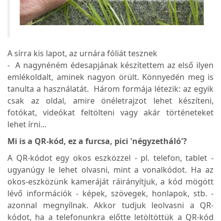
A sírra kis lapot, az urnára fóliát tesznek
- A nagynéném édesapjának készítettem az első ilyen
emlékoldalt, aminek nagyon örült. Könnyedén meg is
tanulta a használatát. Három formája létezik: az egyik
csak az oldal, amire önéletrajzot lehet készíteni,
fotókat, videókat feltölteni vagy akár történeteket
lehet írni...
Mi is a QR-kód, ez a furcsa, pici 'négyzetháló'?
A QR-kódot egy okos eszközzel - pl. telefon, tablet -
ugyanúgy le lehet olvasni, mint a vonalkódot. Ha az
okos-eszközünk kameráját ráirányítjuk, a kód mögött
lévő információk - képek, szövegek, honlapok, stb. -
azonnal megnyílnak. Akkor tudjuk leolvasni a QR-
kódot, ha a telefonunkra előtte letöltöttük a QR-kód