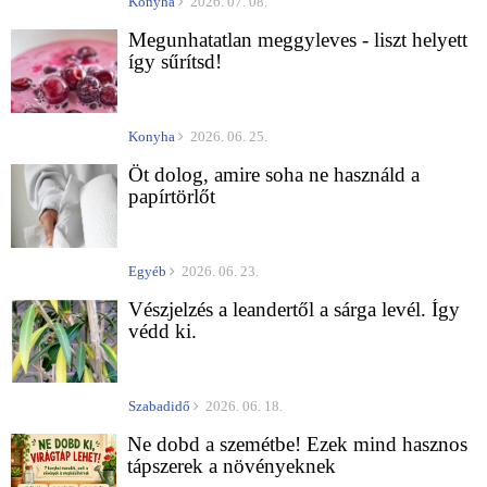
Konyha
2026. 07. 08.
Megunhatatlan meggyleves - liszt helyett
így sűrítsd!
Konyha
2026. 06. 25.
Öt dolog, amire soha ne használd a
papírtörlőt
Egyéb
2026. 06. 23.
Vészjelzés a leandertől a sárga levél. Így
védd ki.
Szabadidő
2026. 06. 18.
Ne dobd a szemétbe! Ezek mind hasznos
tápszerek a növényeknek