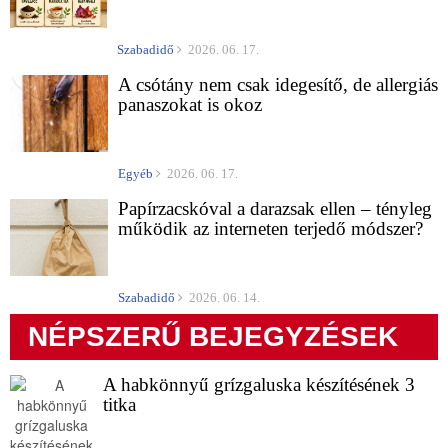
Szabadidő
2026. 06. 17.
A csótány nem csak idegesítő, de allergiás
panaszokat is okoz
Egyéb
2026. 06. 17.
Papírzacskóval a darazsak ellen – tényleg
működik az interneten terjedő módszer?
Szabadidő
2026. 06. 14.
NÉPSZERŰ BEJEGYZÉSEK
A habkönnyű grízgaluska készítésének 3
titka