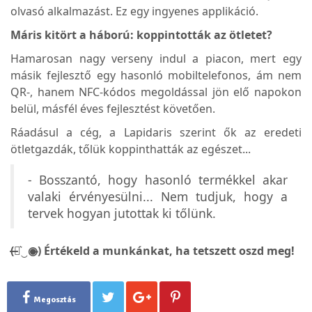
olvasó alkalmazást. Ez egy ingyenes applikáció.
Máris kitört a háború: koppintották az ötletet?
Hamarosan nagy verseny indul a piacon, mert egy
másik fejlesztő egy hasonló mobiltelefonos, ám nem
QR-, hanem
NFC-kódos
megoldással jön elő napokon
belül, másfél éves fejlesztést követően.
Ráadásul a cég, a Lapidaris szerint ők az eredeti
ötletgazdák, tőlük koppinthatták az egészet...
- Bosszantó, hogy hasonló termékkel akar
valaki érvényesülni... Nem tudjuk, hogy a
tervek hogyan jutottak ki tőlünk.
(̶◉͛‿◉̶) Értékeld a munkánkat, ha tetszett oszd meg!
Megosztás