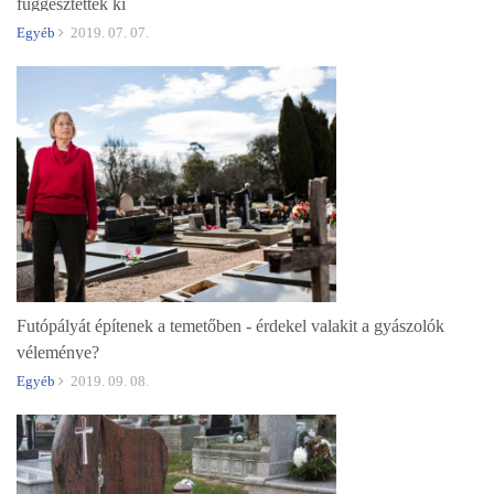
függesztettek ki
Egyéb
2019. 07. 07.
Futópályát építenek a temetőben - érdekel valakit a gyászolók
véleménye?
Egyéb
2019. 09. 08.