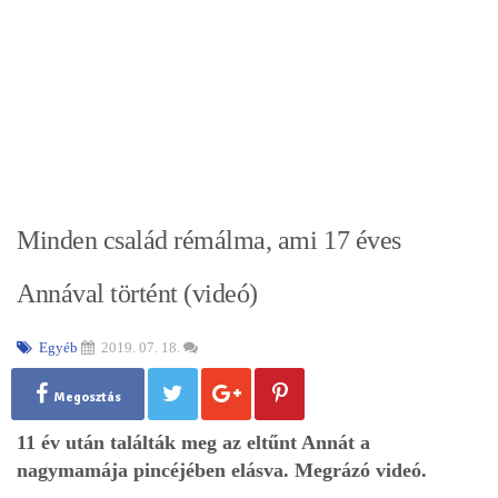
Minden család rémálma, ami 17 éves
Annával történt (videó)
Egyéb
2019. 07. 18.
Megosztás
11 év után találták meg az eltűnt Annát a
nagymamája pincéjében elásva. Megrázó videó.