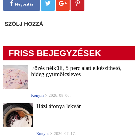
Megosztás
SZÓLJ HOZZÁ
FRISS BEJEGYZÉSEK
Főzés nélküli, 5 perc alatt elkészíthető,
hideg gyümölcsleves
Konyha
2026. 08. 06.
Házi áfonya lekvár
Konyha
2026. 07. 17.