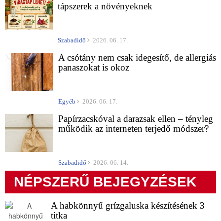
tápszerek a növényeknek
Szabadidő
2026. 06. 17.
A csótány nem csak idegesítő, de allergiás
panaszokat is okoz
Egyéb
2026. 06. 17.
Papírzacskóval a darazsak ellen – tényleg
működik az interneten terjedő módszer?
Szabadidő
2026. 06. 14.
NÉPSZERŰ BEJEGYZÉSEK
A habkönnyű grízgaluska készítésének 3
titka