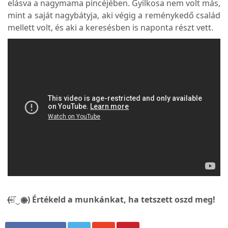
elásva a nagymama pincéjében. Gyilkosa nem volt más,
mint a saját nagybátyja, aki végig a reménykedő család
mellett volt, és aki a keresésben is naponta részt vett.
(̶◉͛‿◉̶) Értékeld a munkánkat, ha tetszett oszd meg!