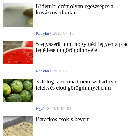
Kiderült: ezért olyan egészséges a
kovászos uborka
Konyha
2026. 07. 15.
5 egyszerű tipp, hogy tiéd legyen a piac
legédesebb görögdinnyéje
Konyha
2026. 07. 09.
3 dolog, ami miatt nem szabad este
lefekvés előtt görögdinnyét enni
Egyéb
2026. 07. 09.
Barackos csokis kevert