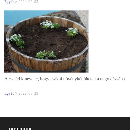
Egyéb
2024. 02. 05.
A család kinevette, hogy csak 4 növénykét ültetett a nagy dézsába
Egyéb
2022. 03. 28.
FACEBOOK