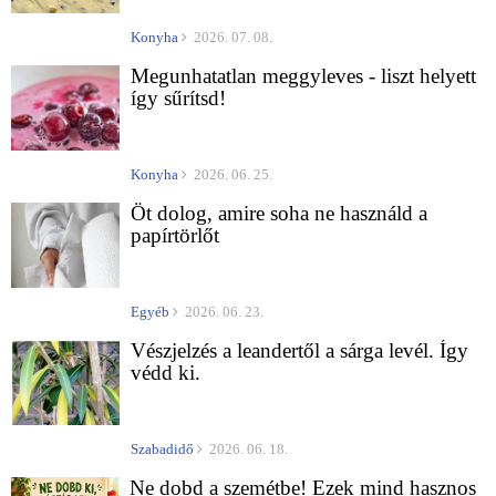
Konyha
2026. 07. 08.
Megunhatatlan meggyleves - liszt helyett
így sűrítsd!
Konyha
2026. 06. 25.
Öt dolog, amire soha ne használd a
papírtörlőt
Egyéb
2026. 06. 23.
Vészjelzés a leandertől a sárga levél. Így
védd ki.
Szabadidő
2026. 06. 18.
Ne dobd a szemétbe! Ezek mind hasznos